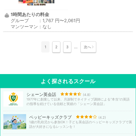
1時間あたりの料金
グループ ：1,767 円〜2,061円
マンツーマン：なし
…
1
2
3
次へ
よく探されるスクール
シェーン英会話
(4.8)
1977年に創業して以来、月謝制でネイティブ講師による”本当”の英語
の指導を続けている信頼と実績の「シェーン英会話」
ペッピーキッズクラブ
(4.2)
1歳の乳幼児から参加OK！子ども英会話のペッピーキッズクラブで英
語が大好きになるレッスンを！