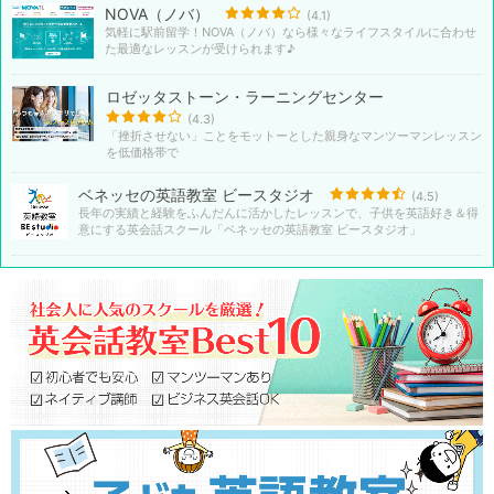
NOVA（ノバ）
(4.1)
気軽に駅前留学！NOVA（ノバ）なら様々なライフスタイルに合わせ
た最適なレッスンが受けられます♪
ロゼッタストーン・ラーニングセンター
(4.3)
「挫折させない」ことをモットーとした親身なマンツーマンレッスン
を低価格帯で
ベネッセの英語教室 ビースタジオ
(4.5)
長年の実績と経験をふんだんに活かしたレッスンで、子供を英語好き＆得
意にする英会話スクール「ベネッセの英語教室 ビースタジオ」