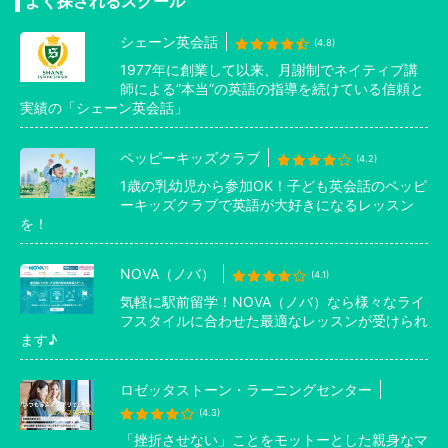
よく探されるスクール
シェーン英会話
(4.8)
1977年に創業して以来、月謝制でネイティブ講
師による”本当”の英語の指導を続けている信頼と
実績の「シェーン英会話」
ペッピーキッズクラブ
(4.2)
1歳の乳幼児から参加OK！子ども英会話のペッピ
ーキッズクラブで英語が大好きになるレッスン
を！
NOVA（ノバ）
(4.1)
気軽に駅前留学！NOVA（ノバ）なら様々なライ
フスタイルに合わせた最適なレッスンが受けられ
ます♪
ロゼッタストーン・ラーニングセンター
(4.3)
「挫折させない」ことをモットーとした親身なマ