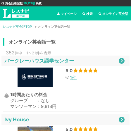
英会話教室数
19,117校
掲載！
マイページ
検索
オンライン英会話
レスナビ英会話TOP
オンライン英会話一覧
オンライン英会話一覧
352
件中
1〜21件を表示
バークレーハウス語学センター
5.0
1件
1時間あたりの料金
グループ ：なし
マンツーマン：9,818円
Ivy House
5.0