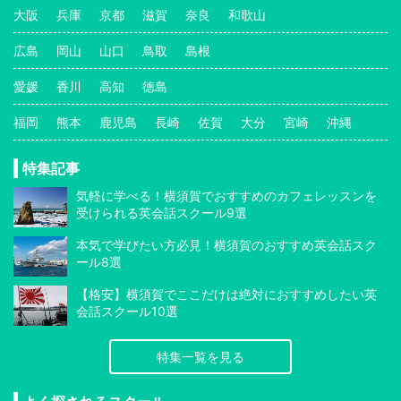
大阪
兵庫
京都
滋賀
奈良
和歌山
広島
岡山
山口
鳥取
島根
愛媛
香川
高知
徳島
福岡
熊本
鹿児島
長崎
佐賀
大分
宮崎
沖縄
特集記事
気軽に学べる！横須賀でおすすめのカフェレッスンを
受けられる英会話スクール9選
本気で学びたい方必見！横須賀のおすすめ英会話スク
ール8選
【格安】横須賀でここだけは絶対におすすめしたい英
会話スクール10選
特集一覧を見る