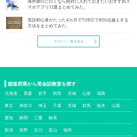
海外旅行に行くなら絶対に入れておきたいおすすめス
マホアプリ12選まとめてみた。
英語初心者がたった4カ月でTOEICで800点越えする
方法をまとめてみた。
マガジン一覧を見る
都道府県から英会話教室を探す
北海道
青森
岩手
秋田
宮城
山形
福島
東京
神奈川
埼玉
千葉
茨城
群馬
栃木
山梨
愛知
静岡
三重
岐阜
新潟
長野
石川
富山
福井