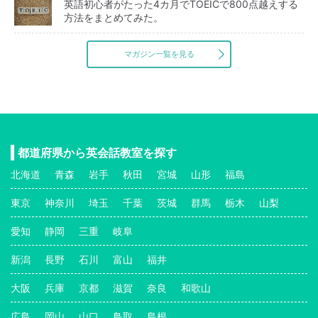
英語初心者がたった4カ月でTOEICで800点越えする
方法をまとめてみた。
マガジン一覧を見る
都道府県から英会話教室を探す
北海道
青森
岩手
秋田
宮城
山形
福島
東京
神奈川
埼玉
千葉
茨城
群馬
栃木
山梨
愛知
静岡
三重
岐阜
新潟
長野
石川
富山
福井
大阪
兵庫
京都
滋賀
奈良
和歌山
広島
岡山
山口
鳥取
島根