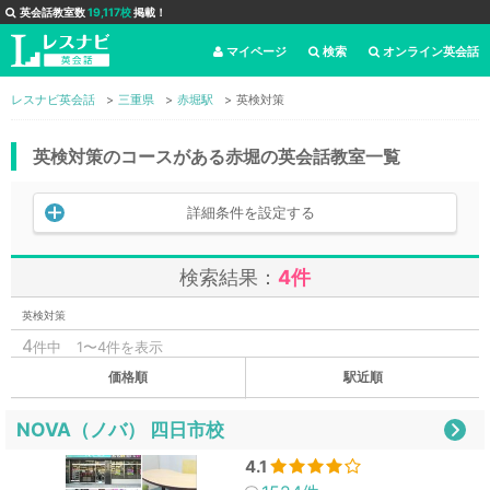
英会話教室数
19,117校
掲載！
マイページ
検索
オンライン英会話
レスナビ英会話
三重県
赤堀駅
英検対策
英検対策のコースがある赤堀の英会話教室一覧
詳細条件を設定する
検索結果：
4件
英検対策
4
件中
1〜4件を表示
価格順
駅近順
NOVA（ノバ） 四日市校
4.1