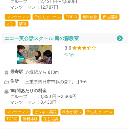
グループ ：2,421 円〜4,890円
マンツーマン：12,787円
マンツーマン
子供向けコース
TOEIC
無料体験
夜も開講
大手
駅近
エコー英会話スクール 鵜の森教室
3.6
1件
最寄駅
赤堀駅から 810m
住所
三重県四日市市鵜の森2丁目9-6
1時間あたりの料金
グループ ：1,350 円〜2,666円
マンツーマン：8,430円
マンツーマン
ビジネス英語
料金が安い
子供向けコース
TOEIC
無料体験
夜も開講