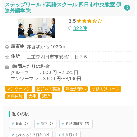
ステップワールド英語スクール 四日市中央教室 伊
達外語学院
3.5
322件
最寄駅
赤堀駅から 1030m
住所
三重県四日市市安島1丁目2-5
1時間あたりの料金
グループ ：600 円〜2,625円
マンツーマン：3,600 円〜8,160円
マンツーマン
ビジネス英語
料金が安い
子供向けコース
無料体験
大手
駅近
近くの駅
日永 (2)
新正 (2)
近鉄四日市 (17)
あすなろう四日市 (17)
中川原 (7)