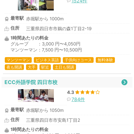
1524件
最寄駅
赤堀駅から 1000m
住所
三重県四日市市鵜の森1丁目2-19
1時間あたりの料金
グループ ：3,000 円〜4,050円
マンツーマン：7,500 円〜10,500円
マンツーマン
ビジネス英語
子供向けコース
無料体験
夜も開講
大手
駅近
土日も開講
ECC外語学院 四日市校
4.3
784件
最寄駅
赤堀駅から 1050m
住所
三重県四日市市安島1丁目2
1時間あたりの料金