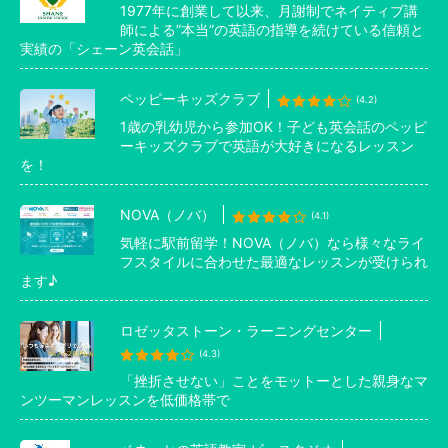
1977年に創業して以来、月謝制でネイティブ講
師による”本当”の英語の指導を続けている信頼と
実績の「シェーン英会話」
ペッピーキッズクラブ
(4.2)
1歳の乳幼児から参加OK！子ども英会話のペッピ
ーキッズクラブで英語が大好きになるレッスン
を！
NOVA（ノバ）
(4.1)
気軽に駅前留学！NOVA（ノバ）なら様々なライ
フスタイルに合わせた最適なレッスンが受けられ
ます♪
ロゼッタストーン・ラーニングセンター
(4.3)
「挫折させない」ことをモットーとした親身なマ
ンツーマンレッスンを低価格帯で