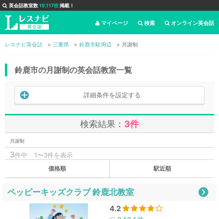
英会話教室数
19,117校
掲載！
マイページ
検索
オンライン英会話
レスナビ英会話
三重県
鈴鹿市駅周辺
月謝制
鈴鹿市の月謝制の英会話教室一覧
詳細条件を設定する
検索結果：
3件
月謝制
3
件中
1〜3件を表示
価格順
駅近順
ペッピーキッズクラブ 鈴鹿北教室
4.2