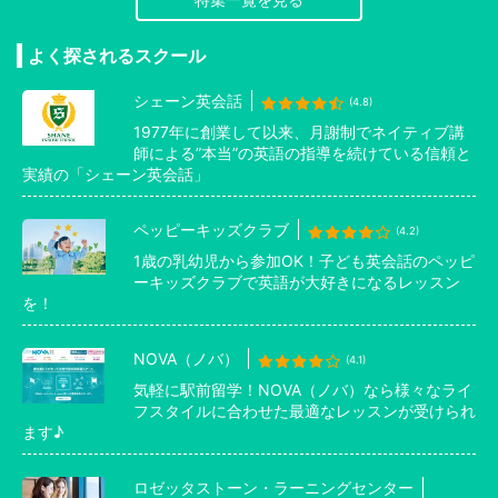
よく探されるスクール
シェーン英会話
(4.8)
1977年に創業して以来、月謝制でネイティブ講
師による”本当”の英語の指導を続けている信頼と
実績の「シェーン英会話」
ペッピーキッズクラブ
(4.2)
1歳の乳幼児から参加OK！子ども英会話のペッピ
ーキッズクラブで英語が大好きになるレッスン
を！
NOVA（ノバ）
(4.1)
気軽に駅前留学！NOVA（ノバ）なら様々なライ
フスタイルに合わせた最適なレッスンが受けられ
ます♪
ロゼッタストーン・ラーニングセンター