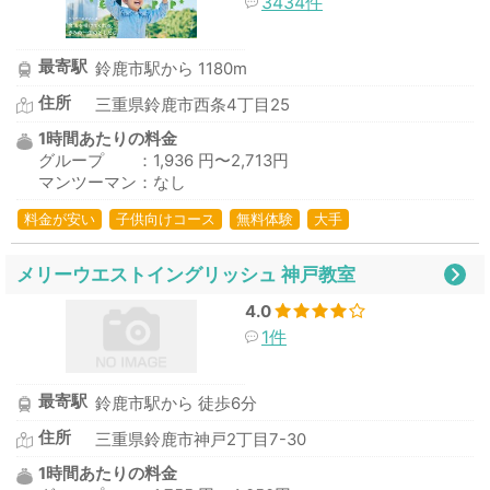
3434件
最寄駅
鈴鹿市駅から 1180m
住所
三重県鈴鹿市西条4丁目25
1時間あたりの料金
グループ ：1,936 円〜2,713円
マンツーマン：なし
料金が安い
子供向けコース
無料体験
大手
メリーウエストイングリッシュ 神戸教室
4.0
1件
最寄駅
鈴鹿市駅から 徒歩6分
住所
三重県鈴鹿市神戸2丁目7-30
1時間あたりの料金