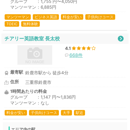
グループ ：1,755 円〜4,050円
マンツーマン：6,885円
マンツーマン
ビジネス英語
料金が安い
子供向けコース
TOEIC
無料体験
チアリー英語教室 長太校
4.1
668件
最寄駅
鈴鹿市駅から 徒歩4分
住所
三重県鈴鹿市
1時間あたりの料金
グループ ：1,147 円〜1,836円
マンツーマン：なし
料金が安い
子供向けコース
大手
駅近
エリア内の駅