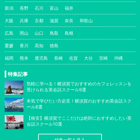
新潟
長野
石川
富山
福井
大阪
兵庫
京都
滋賀
奈良
和歌山
広島
岡山
山口
鳥取
島根
愛媛
香川
高知
徳島
福岡
熊本
鹿児島
長崎
佐賀
大分
宮崎
沖縄
特集記事
気軽に学べる！横須賀でおすすめのカフェレッスンを
受けられる英会話スクール9選
本気で学びたい方必見！横須賀のおすすめ英会話スク
ール8選
【格安】横須賀でここだけは絶対におすすめしたい英
会話スクール10選
特集一覧を見る