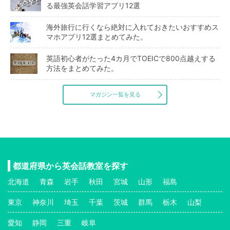
る最強英会話学習アプリ12選
海外旅行に行くなら絶対に入れておきたいおすすめス
マホアプリ12選まとめてみた。
英語初心者がたった4カ月でTOEICで800点越えする
方法をまとめてみた。
マガジン一覧を見る
都道府県から英会話教室を探す
北海道
青森
岩手
秋田
宮城
山形
福島
東京
神奈川
埼玉
千葉
茨城
群馬
栃木
山梨
愛知
静岡
三重
岐阜