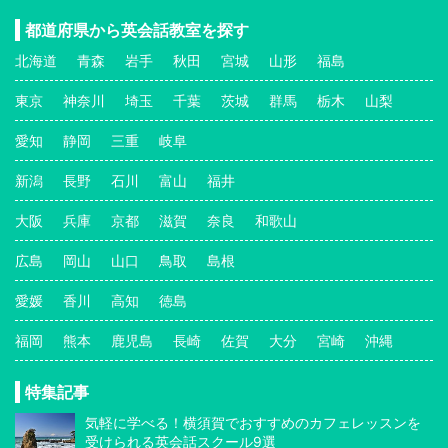
都道府県から英会話教室を探す
北海道
青森
岩手
秋田
宮城
山形
福島
東京
神奈川
埼玉
千葉
茨城
群馬
栃木
山梨
愛知
静岡
三重
岐阜
新潟
長野
石川
富山
福井
大阪
兵庫
京都
滋賀
奈良
和歌山
広島
岡山
山口
鳥取
島根
愛媛
香川
高知
徳島
福岡
熊本
鹿児島
長崎
佐賀
大分
宮崎
沖縄
特集記事
気軽に学べる！横須賀でおすすめのカフェレッスンを
受けられる英会話スクール9選