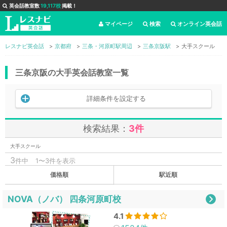
英会話教室数
19,117校
掲載！
マイページ
検索
オンライン英会話
レスナビ英会話
京都府
三条・河原町駅周辺
三条京阪駅
大手スクール
三条京阪の大手英会話教室一覧
詳細条件を設定する
検索結果：
3件
大手スクール
3
件中
1〜3件を表示
価格順
駅近順
NOVA（ノバ） 四条河原町校
4.1