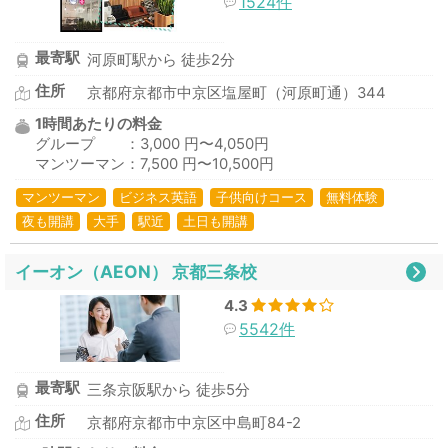
1524件
最寄駅
河原町駅から 徒歩2分
住所
京都府京都市中京区塩屋町（河原町通）344
1時間あたりの料金
グループ ：3,000 円〜4,050円
マンツーマン：7,500 円〜10,500円
マンツーマン
ビジネス英語
子供向けコース
無料体験
夜も開講
大手
駅近
土日も開講
イーオン（AEON） 京都三条校
4.3
5542件
最寄駅
三条京阪駅から 徒歩5分
住所
京都府京都市中京区中島町84-2