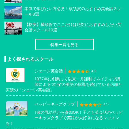
本気で学びたい方必見！横須賀のおすすめ英会話スク
ール8選
【格安】横須賀でここだけは絶対におすすめしたい英
会話スクール10選
特集一覧を見る
よく探されるスクール
シェーン英会話
(4.8)
1977年に創業して以来、月謝制でネイティブ講
師による”本当”の英語の指導を続けている信頼と
実績の「シェーン英会話」
ペッピーキッズクラブ
(4.2)
1歳の乳幼児から参加OK！子ども英会話のペッピ
ーキッズクラブで英語が大好きになるレッスン
を！