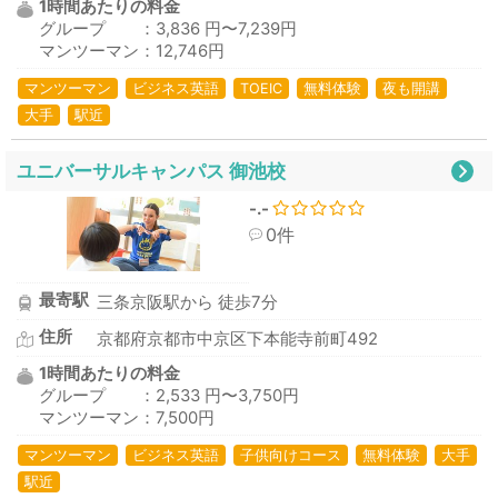
1時間あたりの料金
グループ ：3,836 円〜7,239円
マンツーマン：12,746円
マンツーマン
ビジネス英語
TOEIC
無料体験
夜も開講
大手
駅近
ユニバーサルキャンパス 御池校
-.-
0件
最寄駅
三条京阪駅から 徒歩7分
住所
京都府京都市中京区下本能寺前町492
1時間あたりの料金
グループ ：2,533 円〜3,750円
マンツーマン：7,500円
マンツーマン
ビジネス英語
子供向けコース
無料体験
大手
駅近