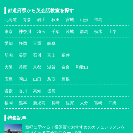
都道府県から英会話教室を探す
北海道
青森
岩手
秋田
宮城
山形
福島
東京
神奈川
埼玉
千葉
茨城
群馬
栃木
山梨
愛知
静岡
三重
岐阜
新潟
長野
石川
富山
福井
大阪
兵庫
京都
滋賀
奈良
和歌山
広島
岡山
山口
鳥取
島根
愛媛
香川
高知
徳島
福岡
熊本
鹿児島
長崎
佐賀
大分
宮崎
沖縄
特集記事
気軽に学べる！横須賀でおすすめのカフェレッスンを
受けられる英会話スクール9選