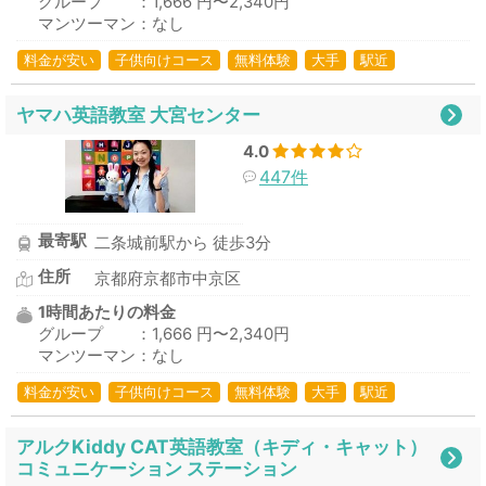
グループ ：1,666 円〜2,340円
マンツーマン：なし
料金が安い
子供向けコース
無料体験
大手
駅近
ヤマハ英語教室 大宮センター
4.0
447件
最寄駅
二条城前駅から 徒歩3分
住所
京都府京都市中京区
1時間あたりの料金
グループ ：1,666 円〜2,340円
マンツーマン：なし
料金が安い
子供向けコース
無料体験
大手
駅近
アルクKiddy CAT英語教室（キディ・キャット）
コミュニケーション ステーション