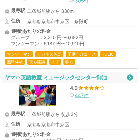
305件
最寄駅
二条城前駅から 830m
住所
京都府京都市中京区二条殿町
1時間あたりの料金
グループ ：2,310 円〜6,682円
マンツーマン：6,187 円〜10,910円
マンツーマン
ビジネス英語
子供向けコース
TOEIC
無料体験
夜も開講
大手
駅近
ヤマハ英語教室 ミュージックセンター御池
4.0
447件
最寄駅
二条城前駅から 徒歩3分
住所
京都府京都市中京区
1時間あたりの料金