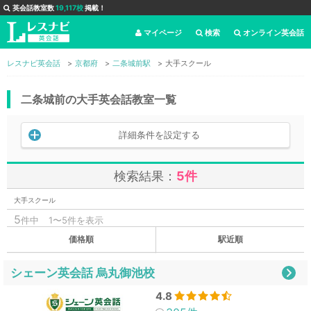
英会話教室数
19,117校
掲載！
マイページ
検索
オンライン英会話
レスナビ英会話
京都府
二条城前駅
大手スクール
二条城前の大手英会話教室一覧
詳細条件を設定する
検索結果：
5件
大手スクール
5
件中
1〜5件を表示
価格順
駅近順
シェーン英会話 烏丸御池校
4.8