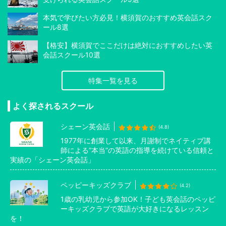
本気で学びたい方必見！横須賀のおすすめ英会話スク
ール8選
【格安】横須賀でここだけは絶対におすすめしたい英
会話スクール10選
特集一覧を見る
よく探されるスクール
シェーン英会話
(4.8)
1977年に創業して以来、月謝制でネイティブ講
師による”本当”の英語の指導を続けている信頼と
実績の「シェーン英会話」
ペッピーキッズクラブ
(4.2)
1歳の乳幼児から参加OK！子ども英会話のペッピ
ーキッズクラブで英語が大好きになるレッスン
を！