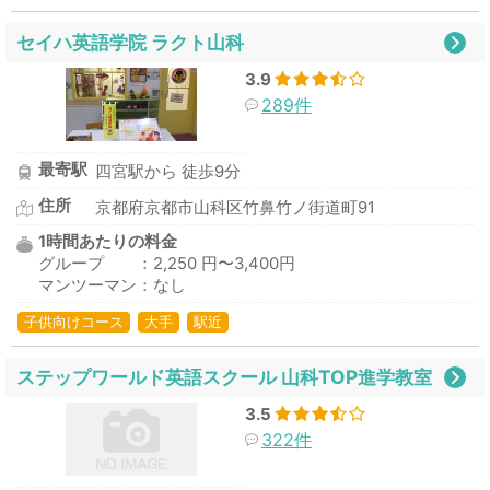
セイハ英語学院 ラクト山科
3.9
289件
最寄駅
四宮駅から 徒歩9分
住所
京都府京都市山科区竹鼻竹ノ街道町91
1時間あたりの料金
グループ ：2,250 円〜3,400円
マンツーマン：なし
子供向けコース
大手
駅近
ステップワールド英語スクール 山科TOP進学教室
3.5
322件