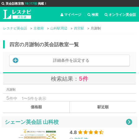
英会話教室数
19,117校
掲載！
マイページ
検索
オンライン英会話
レスナビ英会話
京都府
山科駅周辺
四宮駅
月謝制
四宮の月謝制の英会話教室一覧
詳細条件を設定する
検索結果：
5件
月謝制
5
件中
1〜5件を表示
価格順
駅近順
シェーン英会話 山科校
4.8