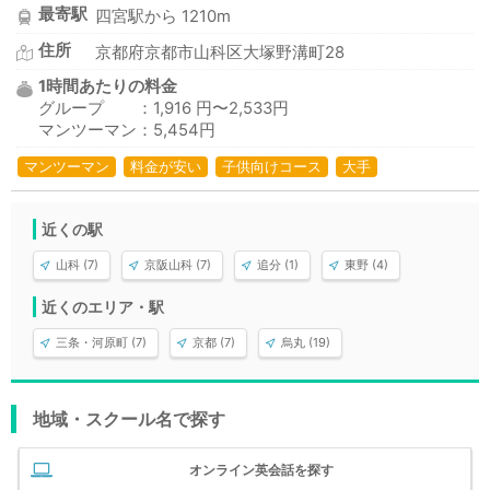
最寄駅
四宮駅から 1210m
住所
京都府京都市山科区大塚野溝町28
1時間あたりの料金
グループ ：1,916 円〜2,533円
マンツーマン：5,454円
マンツーマン
料金が安い
子供向けコース
大手
近くの駅
山科 (7)
京阪山科 (7)
追分 (1)
東野 (4)
近くのエリア・駅
三条・河原町 (7)
京都 (7)
烏丸 (19)
地域・スクール名で探す
オンライン英会話を探す