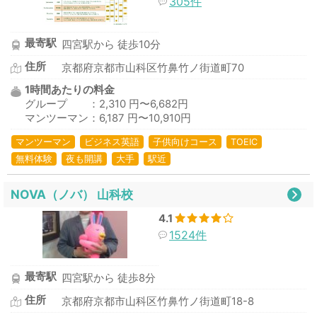
305件
最寄駅
四宮駅から 徒歩10分
住所
京都府京都市山科区竹鼻竹ノ街道町70
1時間あたりの料金
グループ ：2,310 円〜6,682円
マンツーマン：6,187 円〜10,910円
マンツーマン
ビジネス英語
子供向けコース
TOEIC
無料体験
夜も開講
大手
駅近
NOVA（ノバ） 山科校
4.1
1524件
最寄駅
四宮駅から 徒歩8分
住所
京都府京都市山科区竹鼻竹ノ街道町18-8