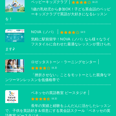
ペッピーキッズクラブ
(4.2)
1歳の乳幼児から参加OK！子ども英会話のペッピ
ーキッズクラブで英語が大好きになるレッスン
を！
NOVA（ノバ）
(4.1)
気軽に駅前留学！NOVA（ノバ）なら様々なライ
フスタイルに合わせた最適なレッスンが受けられ
ます♪
ロゼッタストーン・ラーニングセンター
(4.3)
「挫折させない」ことをモットーとした親身なマ
ンツーマンレッスンを低価格帯で
ベネッセの英語教室 ビースタジオ
(4.5)
長年の実績と経験をふんだんに活かしたレッスン
で、子供を英語好き＆得意にする英会話スクール「ベネッセの英
語教室 ビースタジオ」