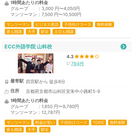
1時間あたりの料金
グループ ：3,000 円〜4,050円
マンツーマン：7,500 円〜10,500円
マンツーマン
ビジネス英語
子供向けコース
無料体験
夜も開講
大手
駅近
土日も開講
ECC外語学院 山科校
4.3
784件
最寄駅
四宮駅から 徒歩8分
住所
京都府京都市山科区安朱中小路町5-9
1時間あたりの料金
グループ ：1,650 円〜9,780円
マンツーマン：12,787円
マンツーマン
料金が安い
子供向けコース
TOEIC
無料体験
夜も開講
大手
駅近