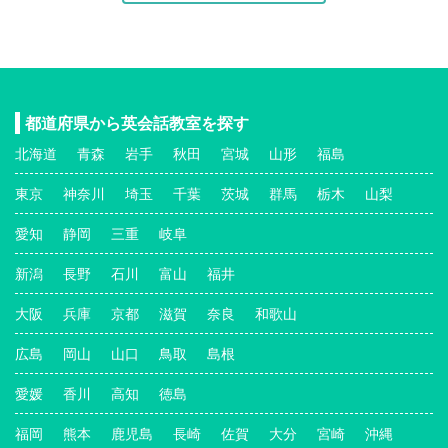
都道府県から英会話教室を探す
北海道
青森
岩手
秋田
宮城
山形
福島
東京
神奈川
埼玉
千葉
茨城
群馬
栃木
山梨
愛知
静岡
三重
岐阜
新潟
長野
石川
富山
福井
大阪
兵庫
京都
滋賀
奈良
和歌山
広島
岡山
山口
鳥取
島根
愛媛
香川
高知
徳島
福岡
熊本
鹿児島
長崎
佐賀
大分
宮崎
沖縄