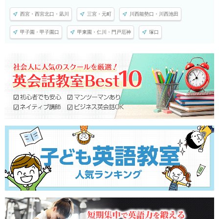
西宮・西宮北口・凪川
三宮・元町
川西能勢口・川西池田
甲子園・甲子園口
甲東園・仁川・門戸厄神
塚口