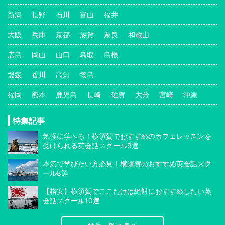
新潟
長野
石川
富山
福井
大阪
兵庫
京都
滋賀
奈良
和歌山
広島
岡山
山口
鳥取
島根
愛媛
香川
高知
徳島
福岡
熊本
鹿児島
長崎
佐賀
大分
宮崎
沖縄
特集記事
気軽に学べる！横須賀でおすすめのカフェレッスンを
受けられる英会話スクール9選
本気で学びたい方必見！横須賀のおすすめ英会話スク
ール8選
【格安】横須賀でここだけは絶対におすすめしたい英
会話スクール10選