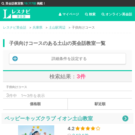
英会話教室数
19,117校
掲載！
マイページ
検索
オンライン英会話
レスナビ英会話
兵庫県
土山駅周辺
子供向けコース
子供向けコースのある土山の英会話教室一覧
詳細条件を設定する
検索結果：
3件
子供向けコース
3
件中
1〜3件を表示
価格順
駅近順
ペッピーキッズクラブ イオン土山教室
4.2