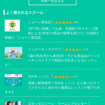
特集一覧を見る
よく探されるスクール
シェーン英会話
(4.8)
1977年に創業して以来、月謝制でネイティブ講
師による”本当”の英語の指導を続けている信頼と
実績の「シェーン英会話」
ペッピーキッズクラブ
(4.2)
1歳の乳幼児から参加OK！子ども英会話のペッピ
ーキッズクラブで英語が大好きになるレッスン
を！
NOVA（ノバ）
(4.1)
気軽に駅前留学！NOVA（ノバ）なら様々なライ
フスタイルに合わせた最適なレッスンが受けられ
ます♪
ロゼッタストーン・ラーニングセンター