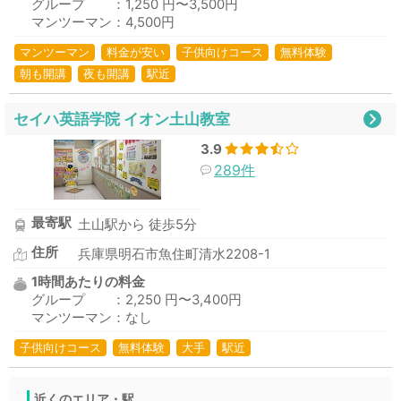
グループ ：1,250 円〜3,500円
マンツーマン：4,500円
マンツーマン
料金が安い
子供向けコース
無料体験
朝も開講
夜も開講
駅近
セイハ英語学院 イオン土山教室
3.9
289件
最寄駅
土山駅から 徒歩5分
住所
兵庫県明石市魚住町清水2208-1
1時間あたりの料金
グループ ：2,250 円〜3,400円
マンツーマン：なし
子供向けコース
無料体験
大手
駅近
近くのエリア・駅