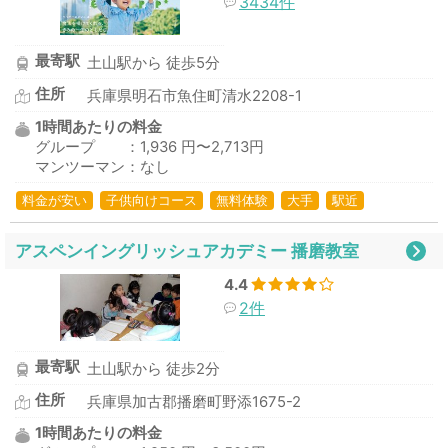
3434件
最寄駅
土山駅から 徒歩5分
住所
兵庫県明石市魚住町清水2208-1
1時間あたりの料金
グループ ：1,936 円〜2,713円
マンツーマン：なし
料金が安い
子供向けコース
無料体験
大手
駅近
アスペンイングリッシュアカデミー 播磨教室
4.4
2件
最寄駅
土山駅から 徒歩2分
住所
兵庫県加古郡播磨町野添1675-2
1時間あたりの料金