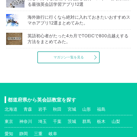
る最強英会話学習アプリ12選
海外旅行に行くなら絶対に入れておきたいおすすめス
マホアプリ12選まとめてみた。
英語初心者がたった4カ月でTOEICで800点越えする
方法をまとめてみた。
マガジン一覧を見る
都道府県から英会話教室を探す
北海道
青森
岩手
秋田
宮城
山形
福島
東京
神奈川
埼玉
千葉
茨城
群馬
栃木
山梨
愛知
静岡
三重
岐阜