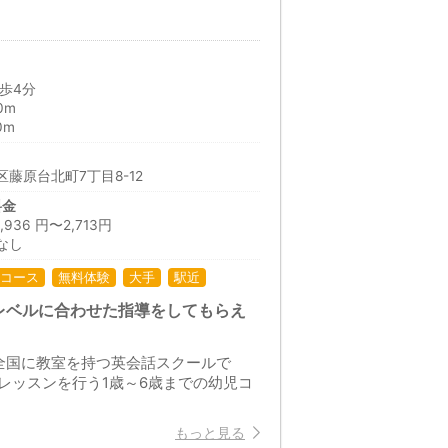
歩4分
0m
0m
藤原台北町7丁目8-12
料金
36 円〜2,713円
なし
コース
無料体験
大手
駅近
レベルに合わせた指導をしてもらえ
全国に教室を持つ英会話スクールで
レッスンを行う1歳～6歳までの幼児コ
もっと見る