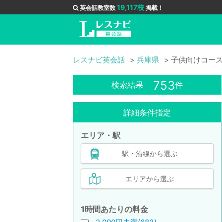
19,117校
英会話教室数
掲載！
レスナビ英会話
兵庫県
子供向けコー
753
検索結果
件
詳細条件指定
エリア・駅
駅・沿線から選ぶ
エリアから選ぶ
1時間あたりの料金