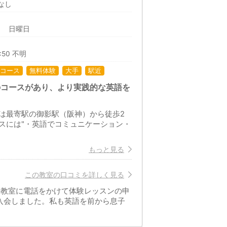
なし
日 日曜日
9:50 不明
コース
無料体験
大手
駅近
のコースがあり、より実践的な英語を
は最寄駅の御影駅（阪神）から徒歩2
スには"・英語でコミュニケーション・
もっと見る
この教室の口コミを詳しく見る
語教室に電話をかけて体験レッスンの申
入会しました。私も英語を前から息子