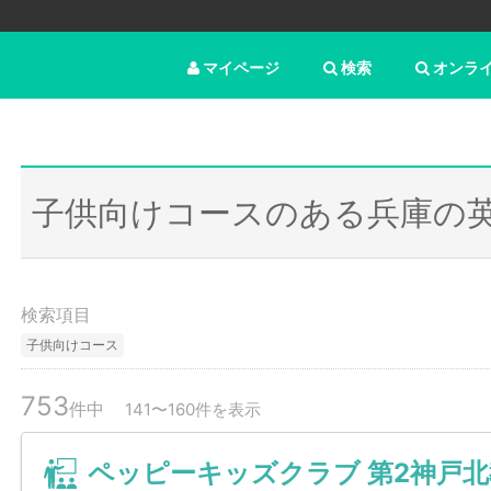
マイページ
検索
オンラ
ス
子供向けコースのある兵庫の
検索項目
子供向けコース
753
件中
141〜160件を表示
ペッピーキッズクラブ 第2神戸北