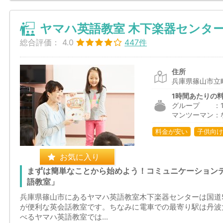
ヤマハ英語教室 木下楽器センタ
総合評価：
4.0
447件
住所
兵庫県篠山市立町
1時間あたりの
グループ ：1,6
マンツーマン：
料金が安い
子供向け
お気に入り
まずは簡単なことから始めよう！コミュニケーション
語教室」
兵庫県篠山市にあるヤマハ英語教室木下楽器センターは国道
が便利な英会話教室です。ちなみに電車での最寄り駅は丹波
べるヤマハ英語教室では...