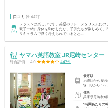
口コミ
447件
レッスンは楽しいです。英語のフレーズをリズムにの
親子一緒に身体を動かしたり、子供たちが楽しめて、
リキュラムで良く考えられていると思...
ヤマハ英語教室 JR尼崎センター
総合評価：
4.0
447件
最寄駅
尼崎駅から 徒歩
塚口駅から 179
住所
兵庫県尼崎市潮江
1時間あたりの