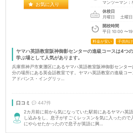
マンツーマン：
お気に入り
休校日
月曜日 土曜
開校時間
平日 10:00 〜1
料金が安い
子供向け
ヤマハ英語教室阪神御影センターの進級コースは4つ
学ぶ場として人気があります。
兵庫県神戸市東灘区にあるヤマハ英語教室阪神御影センター
分の場所にある英会話教室です。ヤマハ英語教室の進級コー
アドバンス・イングリッ...
口コミ
447件
2カ月前に前から気になっていた駅前にあるヤマハ英
し込みをし、息子がすごくレッスンを気に入ったので
にやらせたかったので息子が英語に興...