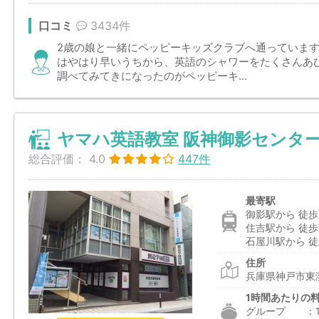
口コミ
3434件
2歳の娘と一緒にペッピーキッズクラブへ通っています
はやはり早いうちから、英語のシャワーをたくさんあ
調べてみてきになったのがペッピーキ...
ヤマハ英語教室 阪神御影センタ
総合評価：
4.0
447件
最寄駅
御影駅から 徒歩
住吉駅から 徒歩
石屋川駅から 徒
住所
兵庫県神戸市東灘
1時間あたりの
グループ ：1,6