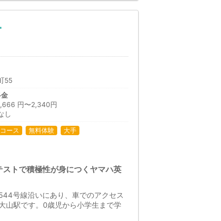
ー
55
料金
66 円〜2,340円
なし
コース
無料体験
大手
テストで積極性が身につくヤマハ英
544号線沿いにあり、車でのアクセス
大山駅です。0歳児から小学生まで学