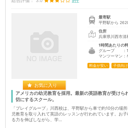
総合評価：
3.0
9件
最寄駅
平野駅から 262
住所
兵庫県川西市清和
1時間あたりの
グループ ：1,4
マンツーマン：
料金が安い
子供向け
お気に入り
アメリカの幼児教育を採用。最新の英語教育が受けられ
切にするスクール。
「プレイグループ」川西校は、平野駅から車で約10分の場
児教育を取り入れて英語のレッスンが行われています。お子
る力を伸ばしながら、学...