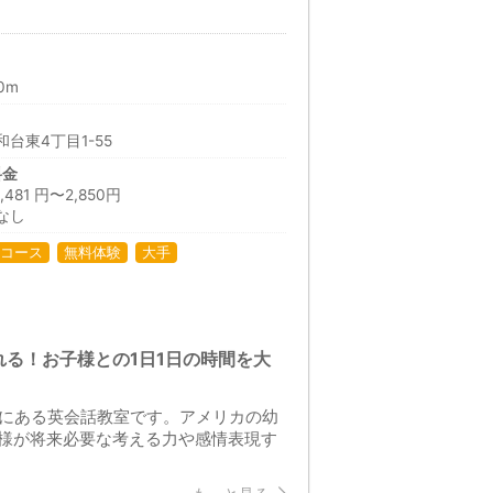
0m
台東4丁目1-55
料金
81 円〜2,850円
なし
コース
無料体験
大手
る！お子様との1日1日の時間を大
所にある英会話教室です。アメリカの幼
様が将来必要な考える力や感情表現す