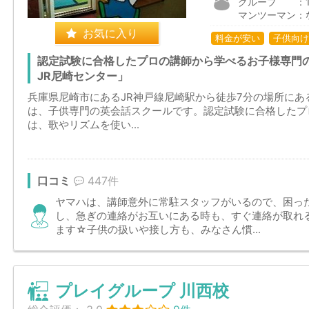
グループ ：1,6
マンツーマン：
お気に入り
料金が安い
子供向け
認定試験に合格したプロの講師から学べるお子様専門
JR尼崎センター」
兵庫県尼崎市にあるJR神戸線尼崎駅から徒歩7分の場所にあ
は、子供専門の英会話スクールです。認定試験に合格したプ
は、歌やリズムを使い...
口コミ
447件
ヤマハは、講師意外に常駐スタッフがいるので、困っ
し、急ぎの連絡がお互いにある時も、すぐ連絡が取れ
ます☆子供の扱いや接し方も、みなさん慣...
プレイグループ 川西校