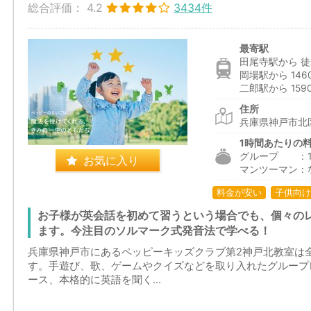
総合評価：
4.2
3434件
最寄駅
田尾寺駅から 徒
岡場駅から 146
二郎駅から 159
住所
兵庫県神戸市北区
1時間あたりの
グループ ：1,9
お気に入り
マンツーマン：
料金が安い
子供向け
お子様が英会話を初めて習うという場合でも、個々の
ます。今注目のソルマーク式発音法で学べる！
兵庫県神戸市にあるペッピーキッズクラブ第2神戸北教室は
す。手遊び、歌、ゲームやクイズなどを取り入れたグループ
ース、本格的に英語を聞く...