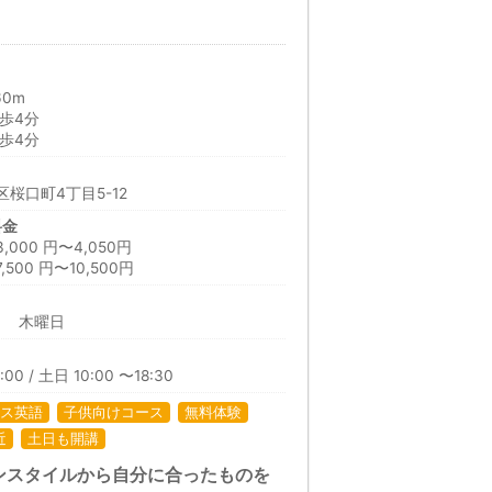
60m
歩4分
歩4分
桜口町4丁目5-12
料金
00 円〜4,050円
00 円〜10,500円
日 木曜日
00 / 土日 10:00 〜18:30
ス英語
子供向けコース
無料体験
近
土日も開講
ンスタイルから自分に合ったものを