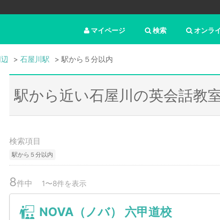
マイページ
検索
オンラ
周辺
石屋川駅
駅から５分以内
駅から近い石屋川の英会話教
検索項目
駅から５分以内
8
件中
1〜8件を表示
NOVA（ノバ） 六甲道校