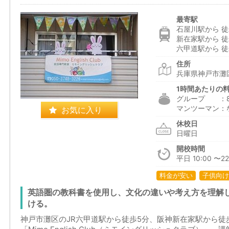
最寄駅
石屋川駅から 徒
新在家駅から 徒
六甲道駅から 徒
住所
兵庫県神戸市灘区
1時間あたりの
グループ ：87
マンツーマン：
お気に入り
休校日
日曜日
開校時間
平日 10:00 〜22
料金が安い
子供向け
英語圏の教科書を使用し、文化の違いや考え方を理解
ける。
神戸市灘区のJR六甲道駅から徒歩5分、阪神新在家駅から徒