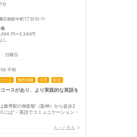
7分
区御影中町1丁目10-11
料金
66 円〜2,340円
なし
日 日曜日
9:50 不明
コース
無料体験
大手
駅近
のコースがあり、より実践的な英語を
は最寄駅の御影駅（阪神）から徒歩2
スには"・英語でコミュニケーション・
もっと見る