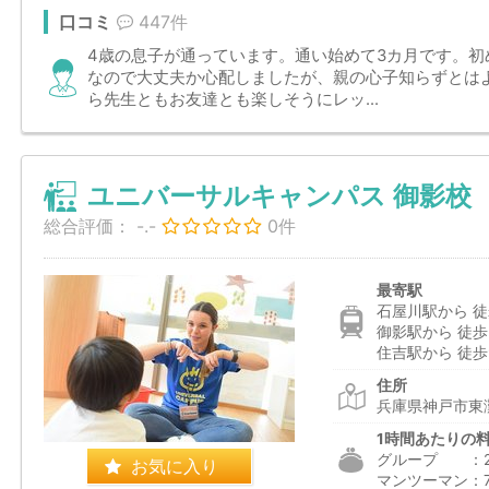
口コミ
447件
4歳の息子が通っています。通い始めて3カ月です。
なので大丈夫か心配しましたが、親の心子知らずとは
ら先生ともお友達とも楽しそうにレッ...
ユニバーサルキャンパス 御影校
総合評価：
-.-
0件
最寄駅
石屋川駅から 徒
御影駅から 徒歩
住吉駅から 徒歩
住所
兵庫県神戸市東灘
1時間あたりの
グループ ：2,5
お気に入り
マンツーマン：7,