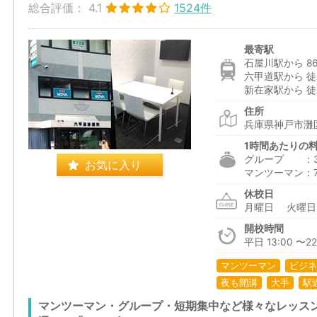
総合評価：
4.1
1524件
最寄駅
石屋川駅から 8
六甲道駅から 徒
新在家駅から 徒
住所
兵庫県神戸市灘区
1時間あたりの
グループ ：3,0
お気に入り
マンツーマン：7,5
休校日
月曜日 火曜
開校時間
平日 13:00 〜22:
マンツーマン
ビジネ
夜も開講
大手
駅
マンツーマン・グループ・短期集中など様々なレッス