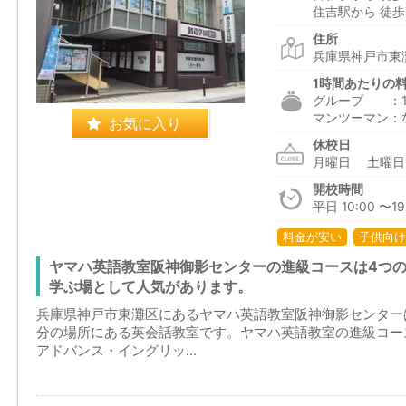
住吉駅から 徒歩
住所
兵庫県神戸市東灘
1時間あたりの
グループ ：1,6
マンツーマン：
お気に入り
休校日
月曜日 土曜
開校時間
平日 10:00 〜1
料金が安い
子供向け
ヤマハ英語教室阪神御影センターの進級コースは4つ
学ぶ場として人気があります。
兵庫県神戸市東灘区にあるヤマハ英語教室阪神御影センター
分の場所にある英会話教室です。ヤマハ英語教室の進級コー
アドバンス・イングリッ...