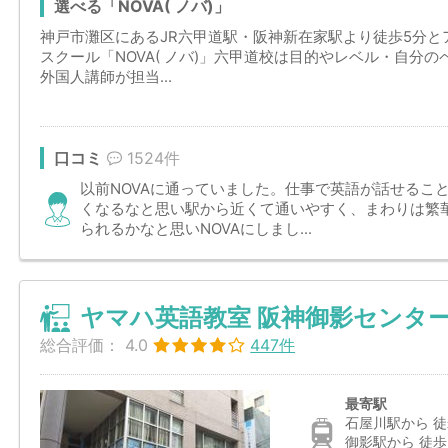
選べる「NOVA( ノバ)」
神戸市灘区にあるJR六甲道駅・阪神新在家駅より徒歩5分
スクール「NOVA( ノバ)」六甲道校は目的やレベル・自分
外国人講師が担当...
口コミ
1524件
以前NOVAに通っていました。仕事で英語が話せるこ
くなるなと思い駅から近くて通いやすく、まわりは繁
られるかなと思いNOVAにしまし...
ヤマハ英語教室 阪神御影センタ
総合評価：
4.0
447件
最寄駅
石屋川駅から 徒
御影駅から 徒歩