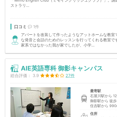
「Mimo English Club（ミモイングリッシュクラブ）
ストラリ...
口コミ
1件
アパートを改装して作ったようなアットホームな教室
な発音と会話のためのレッスンを行ってくれる教室で
家系ではなかった我が家でしたが、小学...
AIE英語専科 御影キャンパス
総合評価：
3.9
27件
最寄駅
石屋川駅から 12
御影駅から 徒歩
住吉駅から 990
住所