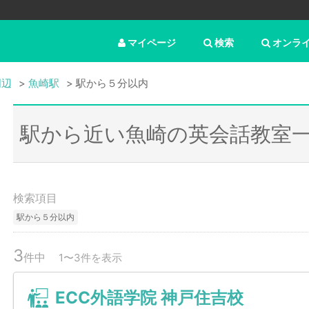
マイページ
検索
オンラ
周辺
魚崎駅
駅から５分以内
駅から近い魚崎の英会話教室
検索項目
駅から５分以内
3
件中
1〜3件を表示
ECC外語学院 神戸住吉校