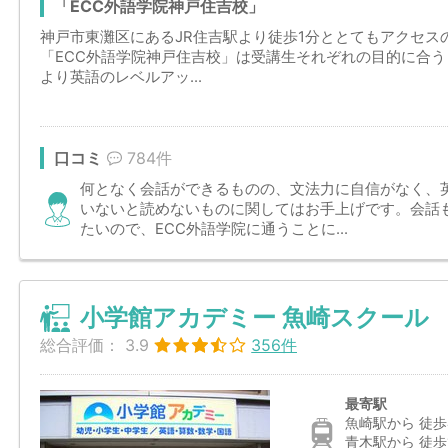
「ECC外語学院神戸住吉校」
神戸市東灘区にあるJR住吉駅より徒歩1分ととてもアクセス
「ECC外語学院神戸住吉校」は受講生それぞれの目的に合
より英語のレベルアッ...
口コミ
784件
何となく会話ができるものの、文法力に自信がなく、
いないと読めないものに関してはお手上げです。会話
たいので、ECC外語学院に通うことに...
小学館アカデミー 魚崎スクール
総合評価：
3.9
356件
最寄駅
魚崎駅から 徒歩
青木駅から 徒歩