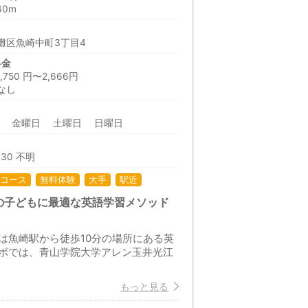
40m
灘区魚崎中町3丁目4
料金
50 円〜2,666円
なし
日 金曜日 土曜日 日曜日
:30 不明
コース
無料体験
大手
駅近
の子どもに最適な英語学習メソッド
は魚崎駅から徒歩10分の場所にある英
ボでは、青山学院大学アレン玉井光江
もっと見る