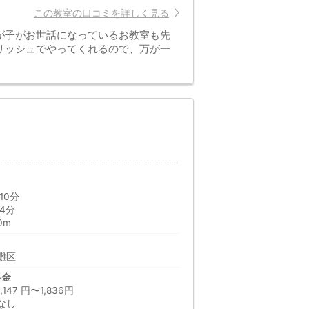
この教室の口コミを詳しく見る
が子がお世話になっているお教室も先
リッシュでやってくれるので、万が一
10分
4分
0m
灘区
料金
47 円〜1,836円
なし