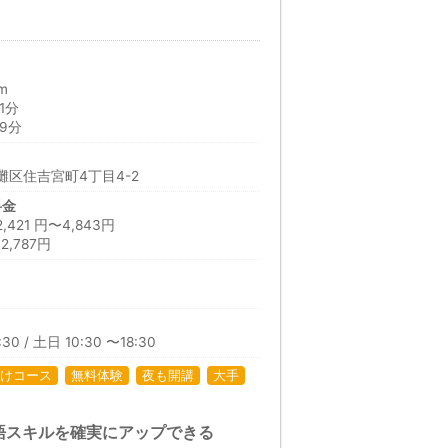
m
1分
9分
区住吉宮町4丁目4-2
料金
21 円〜4,843円
,787円
30 / 土日 10:30 〜18:30
けコース
無料体験
夜も開講
大手
語スキルを確実にアップできる