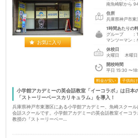
南魚崎駅から 9
住所
兵庫県神戸市東
1時間あたりの
グループ ：1,7
マンツーマン：
お気に入り
休校日
火曜日 木曜
開校時間
平日 15:30 〜18
料金が安い
子供向け
小学館アカデミーの英会話教室「イーコラボ」は日本
「ストーリーベースカリキュラム」を導入！
兵庫県神戸市東灘区にある小学館アカデミー、魚崎スクール
会話スクールです。小学館アカデミーの英会話教室イーコラ
教授の『ストーリーベー...