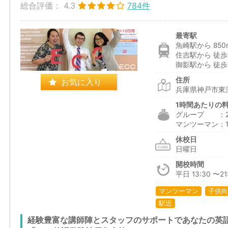
総合評価：
4.3
784件
最寄駅
魚崎駅から 850
住吉駅から 徒歩
御影駅から 徒歩
住所
お気に入り
兵庫県神戸市東灘
1時間あたりの
グループ ：2,4
マンツーマン：12
休校日
日曜日
開校時間
平日 13:30 〜21:
マンツーマン
子供向
駅近
経験豊富な講師陣とスタッフのサポートであなたの英