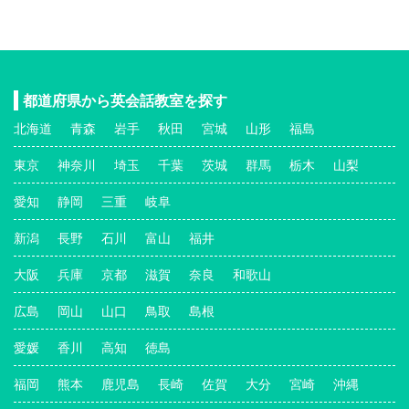
都道府県から英会話教室を探す
北海道
青森
岩手
秋田
宮城
山形
福島
東京
神奈川
埼玉
千葉
茨城
群馬
栃木
山梨
愛知
静岡
三重
岐阜
新潟
長野
石川
富山
福井
大阪
兵庫
京都
滋賀
奈良
和歌山
広島
岡山
山口
鳥取
島根
愛媛
香川
高知
徳島
福岡
熊本
鹿児島
長崎
佐賀
大分
宮崎
沖縄