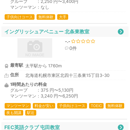
グループ ：2,250 円〜3,400円
マンツーマン：なし
子供向けコース
無料体験
大手
イングリッシュアベニュー 北条東教室
-.-
0件
最寄駅
太平駅から 1760m
住所
北海道札幌市東区北四十三条東15丁目3-30
1時間あたりの料金
グループ ：375 円〜5,130円
マンツーマン：3,240 円〜6,250円
マンツーマン
料金が安い
子供向けコース
TOEIC
無料体験
夜も開講
駅近
FEC英語クラブ 屯田教室