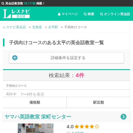
英会話教室数
19,117校
掲載！
マイページ
検索
オンライン英会話
レスナビ英会話
北海道
太平駅
子供向けコース
子供向けコースのある太平の英会話教室一覧
詳細条件を設定する
検索結果：
4件
子供向けコース
4
件中
1〜4件を表示
価格順
駅近順
ヤマハ英語教室 栄町センター
4.0