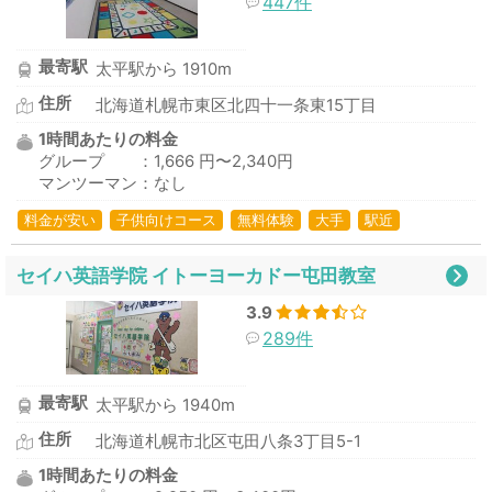
447件
最寄駅
太平駅から 1910m
住所
北海道札幌市東区北四十一条東15丁目
1時間あたりの料金
グループ ：1,666 円〜2,340円
マンツーマン：なし
料金が安い
子供向けコース
無料体験
大手
駅近
セイハ英語学院 イトーヨーカドー屯田教室
3.9
289件
最寄駅
太平駅から 1940m
住所
北海道札幌市北区屯田八条3丁目5-1
1時間あたりの料金