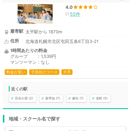
4.0
55件
最寄駅
太平駅から 1870m
住所
北海道札幌市北区屯田五条6丁目3-21
1時間あたりの料金
グループ ：1,539円
マンツーマン：なし
料金が安い
子供向けコース
大手
近くの駅
百合が原 (2)
新琴似 (7)
麻生 (7)
栄町 (5)
地域・スクール名で探す