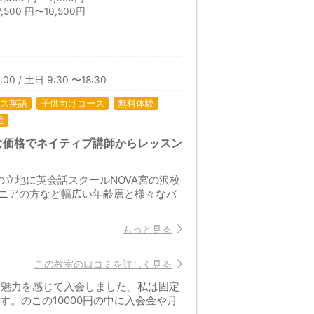
00 円〜10,500円
日
:00 / 土日 9:30 〜18:30
ス英語
子供向けコース
無料体験
近
な価格でネイティブ講師からレッスン
立地に英会話スクールNOVA宮の沢校
ニアの方など幅広い年齢層と様々なバ
もっと見る
この教室の口コミを詳しく見る
に魅力を感じて入会しました。私は固定
す。のこの10000円の中に入会金や月