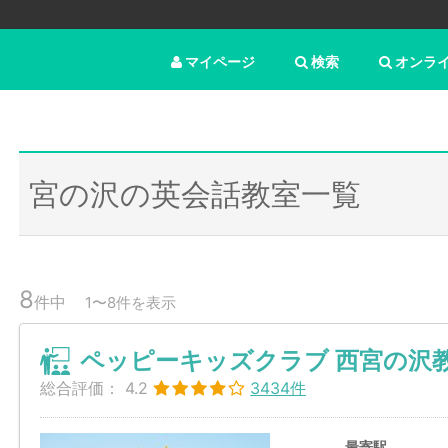
マイページ
検索
オンラ
宮の沢の英会話教室一覧
8
件中
1〜8件を表示
ペッピーキッズクラブ 西宮の沢
総合評価：
4.2
3434件
最寄駅