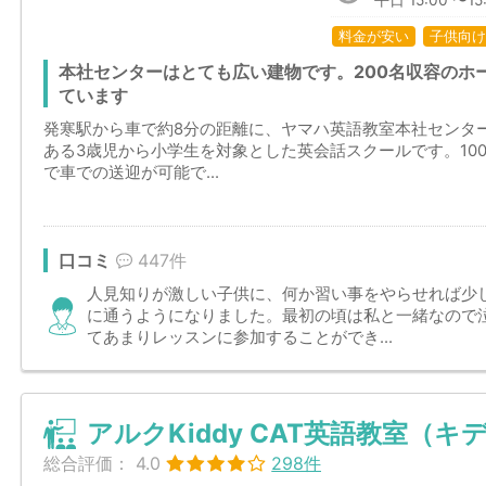
平日 15:00 〜15
料金が安い
子供向け
本社センターはとても広い建物です。200名収容のホ
ています
発寒駅から車で約8分の距離に、ヤマハ英語教室本社センタ
ある3歳児から小学生を対象とした英会話スクールです。10
で車での送迎が可能で...
口コミ
447件
人見知りが激しい子供に、何か習い事をやらせれば少
に通うようになりました。最初の頃は私と一緒なので
てあまりレッスンに参加することができ...
アルクKiddy CAT英語教室（
総合評価：
4.0
298件