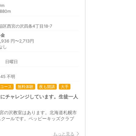
0m
880m
区西宮の沢四条4丁目18-7
料金
36 円〜2,713円
なし
日 日曜日
:45 不明
コース
無料体験
夜も開講
大手
験にチャレンジしています。生徒一人
西宮の沢教室はあります。北海道札幌市
スクールです。ペッピーキッズクラブ
もっと見る