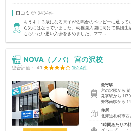
口コミ
3434件
もうすぐ３歳になる息子が佐鳴台のペッピーに通って
ら気にはなっていました。幼稚園入園に向けて集団生
もらいたい思い入会をきめました。ママ...
NOVA（ノバ） 宮の沢校
総合評価：
4.1
1524件
最寄駅
宮の沢駅から 徒
発寒駅から 117
発寒南駅から 14
住所
北海道札幌市西区
1時間あたりの
グループ ：3,0