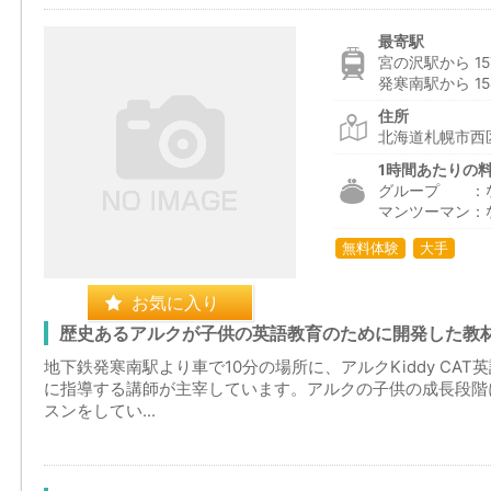
最寄駅
宮の沢駅から 15
発寒南駅から 15
住所
北海道札幌市西
1時間あたりの
グループ ：
マンツーマン：
無料体験
大手
お気に入り
歴史あるアルクが子供の英語教育のために開発した教
地下鉄発寒南駅より車で10分の場所に、アルクKiddy CA
に指導する講師が主宰しています。アルクの子供の成長段階
スンをしてい...