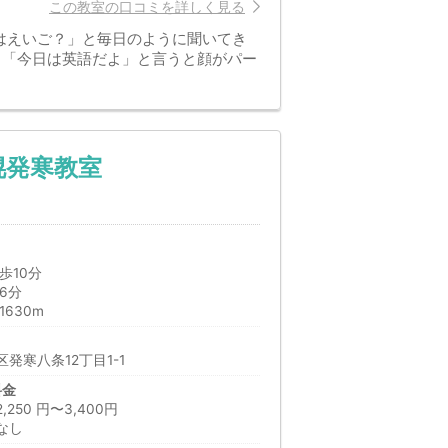
この教室の口コミを詳しく見る
はえいご？」と毎日のように聞いてき
。「今日は英語だよ」と言うと顔がパー
幌発寒教室
歩10分
6分
630m
発寒八条12丁目1-1
料金
50 円〜3,400円
なし