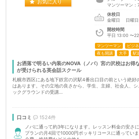
お気に入り
マンツーマン：7,5
休校日
金曜日 日曜
開校時間
平日 13:00 〜22
マンツーマン
ビジネ
夜も開講
大手
駅
お洒落で明るい内装のNOVA（ノバ）宮の沢校はお得
が受けられる英会話スクール
札幌市西区にある地下鉄宮の沢駅4番出口目の前という絶好の
はあります。その立地の良さから、学生、主婦、社会人、シ
ックグラウンドの受講...
口コミ
1524件
ノバに通って約3年になります。レッスン料金の安さ
プランの月4回で10000円ポッキリコースに通っていま