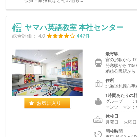
会費・維持費などその他も...
ヤマハ英語教室 本社センター
総合評価：
4.0
447件
最寄駅
宮の沢駅から 17
発寒駅から 115
稲積公園駅から 1
住所
北海道札幌市手
1時間あたりの
グループ ：1,6
お気に入り
マンツーマン：
休校日
月曜日 火曜
開校時間