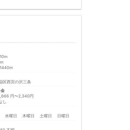
10m
0m
440m
稲区西宮の沢三条
料金
66 円〜2,340円
なし
日 水曜日 木曜日 土曜日 日曜日