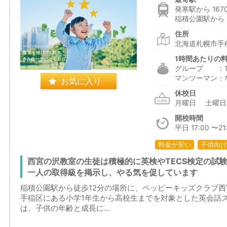
発寒駅から 167
稲積公園駅から 
住所
北海道札幌市手稲
1時間あたりの
グループ ：1,9
マンツーマン：
お気に入り
休校日
月曜日 土曜
開校時間
平日 17:00 〜21
料金が安い
子供向け
西宮の沢教室の生徒は積極的に英検やTECS検定の試
一人の取得級を掲示し、やる気を促しています
稲積公園駅から徒歩12分の場所に、ペッピーキッズクラブ
手稲区にある小学1年生から高校生までを対象とした英会話
は、子供の年齢と成長に...