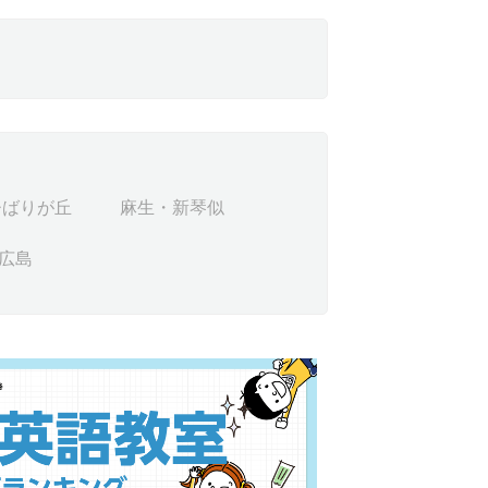
ひばりが丘
麻生・新琴似
広島