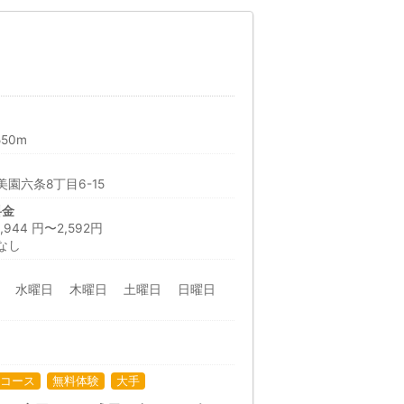
50m
園六条8丁目6-15
料金
44 円〜2,592円
なし
日 水曜日 木曜日 土曜日 日曜日
コース
無料体験
大手