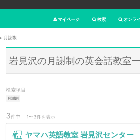
マイページ
検索
オンラ
月謝制
岩見沢の月謝制の英会話教室
検索項目
月謝制
3
件中
1〜3件を表示
ヤマハ英語教室 岩見沢センター