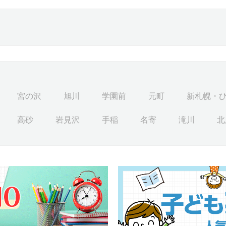
宮の沢
旭川
学園前
元町
新札幌・
高砂
岩見沢
手稲
名寄
滝川
北