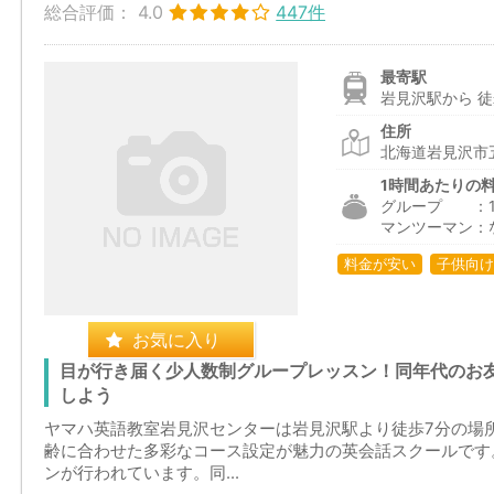
総合評価：
4.0
447件
最寄駅
岩見沢駅から 徒
住所
北海道岩見沢市
1時間あたりの
グループ ：1,6
マンツーマン：
料金が安い
子供向け
お気に入り
目が行き届く少人数制グループレッスン！同年代のお
しよう
ヤマハ英語教室岩見沢センターは岩見沢駅より徒歩7分の場
齢に合わせた多彩なコース設定が魅力の英会話スクールです
ンが行われています。同...