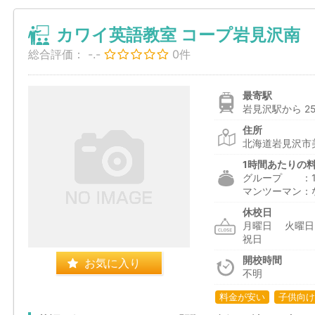
カワイ英語教室 コープ岩見沢南
総合評価：
-.-
0件
最寄駅
岩見沢駅から 25
住所
北海道岩見沢市美
1時間あたりの
グループ ：1,9
マンツーマン：
休校日
月曜日 火曜
祝日
開校時間
お気に入り
不明
料金が安い
子供向け