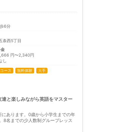
歩6分
五条西5丁目
料金
66 円〜2,340円
なし
コース
無料体験
大手
友達と楽しみながら英語をマスター
所にあります。0歳から小学生までの年
。8名までの少人数制グループレッス