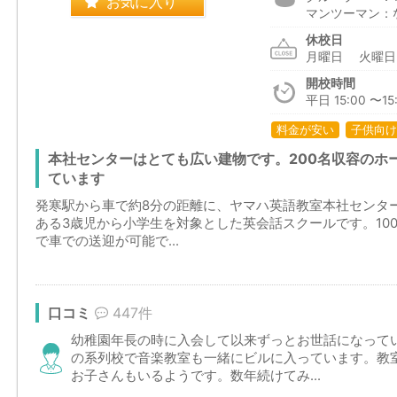
お気に入り
マンツーマン：
休校日
月曜日 火曜
開校時間
平日 15:00 〜15
料金が安い
子供向け
本社センターはとても広い建物です。200名収容のホ
ています
発寒駅から車で約8分の距離に、ヤマハ英語教室本社センタ
ある3歳児から小学生を対象とした英会話スクールです。10
で車での送迎が可能で...
口コミ
447件
幼稚園年長の時に入会して以来ずっとお世話になって
の系列校で音楽教室も一緒にビルに入っています。教
お子さんもいるようです。数年続けてみ...