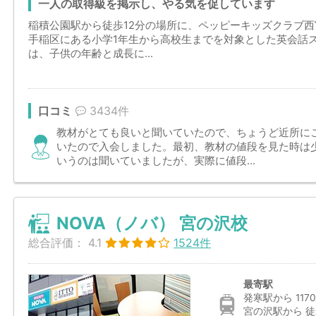
一人の取得級を掲示し、やる気を促しています
稲積公園駅から徒歩12分の場所に、ペッピーキッズクラブ
手稲区にある小学1年生から高校生までを対象とした英会話
は、子供の年齢と成長に...
口コミ
3434件
教材がとても良いと聞いていたので、ちょうど近所に
いたので入会しました。最初、教材の値段を見た時は
いうのは聞いていましたが、実際に値段...
NOVA（ノバ） 宮の沢校
総合評価：
4.1
1524件
最寄駅
発寒駅から 117
宮の沢駅から 徒