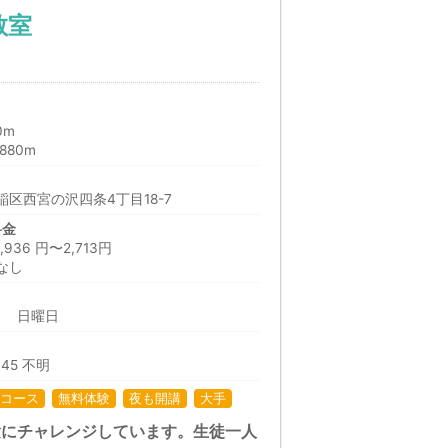
教室
0m
880m
区西宮の沢四条4丁目18-7
料金
36 円〜2,713円
なし
日 日曜日
:45 不明
コース
無料体験
夜も開講
大手
験にチャレンジしています。生徒一人