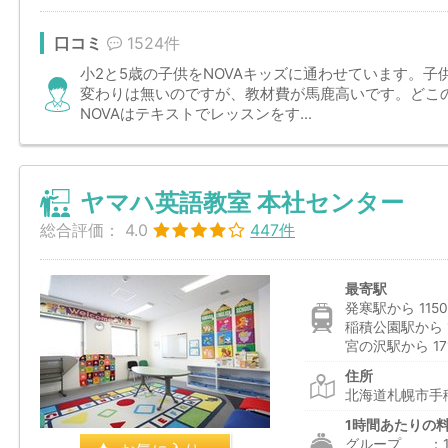
口コミ
1524件
小2と5歳の子供をNOVAキッズに通わせています。
変わりは無いのですが、教材費が馬鹿高いです。どこ
NOVAはテキストでレッスンをす...
ヤマハ英語教室 本社センター
総合評価：
4.0
447件
最寄駅
発寒駅から 115
稲積公園駅から 1
宮の沢駅から 17
住所
北海道札幌市手
1時間あたりの
グループ ：1,6