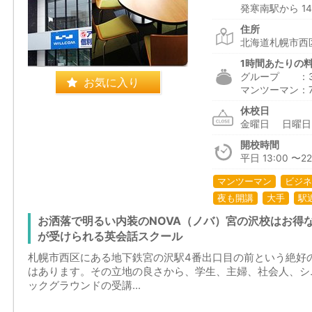
発寒南駅から 14
住所
北海道札幌市西区
1時間あたりの
グループ ：3,0
お気に入り
マンツーマン：7,5
休校日
金曜日 日曜
開校時間
平日 13:00 〜22
マンツーマン
ビジネ
夜も開講
大手
駅
お洒落で明るい内装のNOVA（ノバ）宮の沢校はお得
が受けられる英会話スクール
札幌市西区にある地下鉄宮の沢駅4番出口目の前という絶好の
はあります。その立地の良さから、学生、主婦、社会人、シ
ックグラウンドの受講...