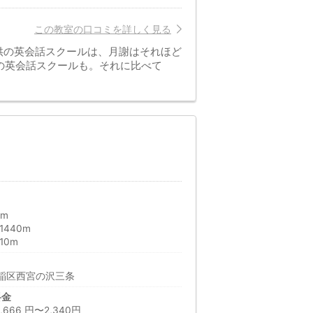
この教室の口コミを詳しく見る
子供の英会話スクールは、月謝はそれほど
の英会話スクールも。それに比べて
0m
440m
10m
稲区西宮の沢三条
料金
66 円〜2,340円