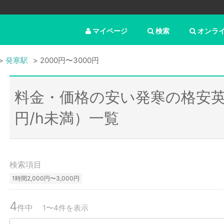
マイページ
検索
オンラ
発寒駅
2000円〜3000円
料金・価格の安い発寒の格安英
円/h未満）一覧
検索項目
1時間2,000円〜3,000円
4
件中
1〜4件を表示