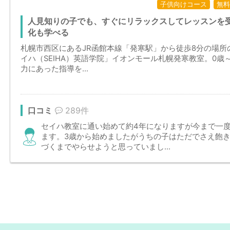
子供向けコース
無料
人見知りの子でも、すぐにリラックスしてレッスンを
化も学べる
札幌市西区にあるJR函館本線「発寒駅」から徒歩8分の場
イハ（SEIHA）英語学院」イオンモール札幌発寒教室。0
力にあった指導を...
口コミ
289件
セイハ教室に通い始めて約4年になりますが今まで一
ます。3歳から始めましたがうちの子はただでさえ飽
づくまでやらせようと思っていまし...