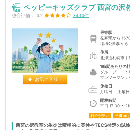
ペッピーキッズクラブ 西宮の沢
総合評価：
4.2
3434件
最寄駅
発寒駅から 167
稲積公園駅から 
住所
北海道札幌市手稲
1時間あたりの
グループ ：1,9
マンツーマン：
お気に入り
休校日
月曜日 土曜
開校時間
平日 17:00 〜21
料金が安い
子供向け
西宮の沢教室の生徒は積極的に英検やTECS検定の試