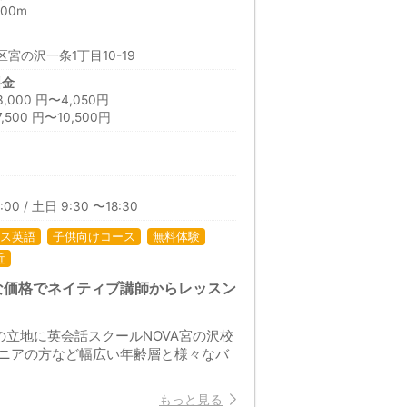
00m
宮の沢一条1丁目10-19
料金
00 円〜4,050円
00 円〜10,500円
日
:00 / 土日 9:30 〜18:30
ス英語
子供向けコース
無料体験
近
な価格でネイティブ講師からレッスン
立地に英会話スクールNOVA宮の沢校
ニアの方など幅広い年齢層と様々なバ
もっと見る