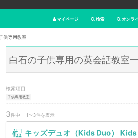
マイページ
検索
オンラ
子供専用教室
白石の子供専用の英会話教室
検索項目
子供専用教室
3
件中
1〜3件を表示
キッズデュオ（Kids Duo） Kid