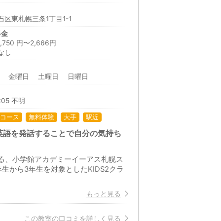
区東札幌三条1丁目1-1
料金
50 円〜2,666円
なし
日 金曜日 土曜日 日曜日
:05 不明
コース
無料体験
大手
駅近
英語を発話することで自分の気持ち
ある、小学館アカデミーイーアス札幌ス
から3年生を対象としたKIDS2クラ
もっと見る
この教室の口コミを詳しく見る