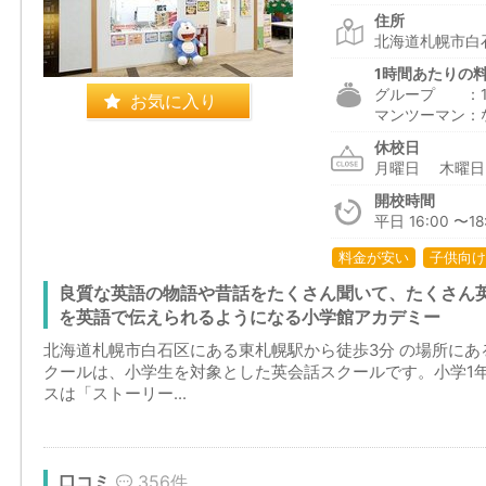
住所
北海道札幌市白石
1時間あたりの
グループ ：1,7
お気に入り
マンツーマン：
休校日
月曜日 木曜
開校時間
平日 16:00 〜18
料金が安い
子供向け
良質な英語の物語や昔話をたくさん聞いて、たくさん
を英語で伝えられるようになる小学館アカデミー
北海道札幌市白石区にある東札幌駅から徒歩3分 の場所に
クールは、小学生を対象とした英会話スクールです。小学1年生
スは「ストーリー...
口コミ
356件