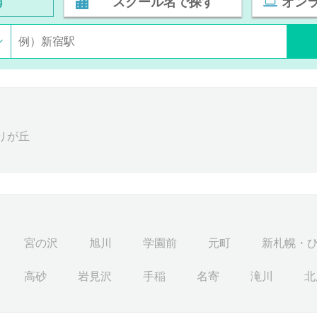
す
スクール名で探す
オン
りが丘
宮の沢
旭川
学園前
元町
新札幌・
高砂
岩見沢
手稲
名寄
滝川
北