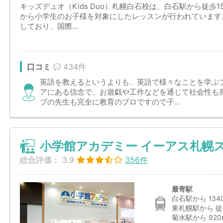
キッズデュオ（Kids Duo）札幌白石校は、白石駅から徒歩
から小学生のお子様を対象にしたレッスンが行われています
しており、国際...
口コミ
434件
英語を教えるというよりも、英語で様々なことを学ぶ
アにある信念で、お遊戯や工作などを通じて社会性も
ブの先生も完全に教育のプロですので子...
小学館アカデミー イーアス札幌
総合評価：
3.9
356件
最寄駅
白石駅から 134
東札幌駅から 徒
菊水駅から 920