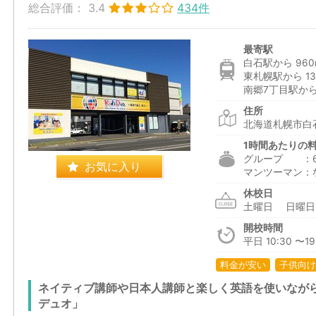
総合評価：
3.4
434件
最寄駅
白石駅から 960
東札幌駅から 13
南郷7丁目駅から 
住所
北海道札幌市白石
1時間あたりの
グループ ：675
お気に入り
マンツーマン：
休校日
土曜日 日曜
開校時間
平日 10:30 〜1
料金が安い
子供向け
ネイティブ講師や日本人講師と楽しく英語を使いなが
デュオ」