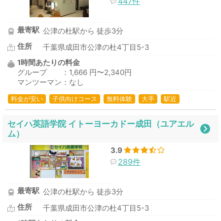
447件
最寄駅
公津の杜駅から 徒歩3分
住所
千葉県成田市公津の杜4丁目5-3
1時間あたりの料金
グループ ：1,666 円〜2,340円
マンツーマン：なし
料金が安い
子供向けコース
無料体験
大手
駅近
セイハ英語学院 イトーヨーカドー成田（ユアエル
ム）
3.9
289件
最寄駅
公津の杜駅から 徒歩3分
住所
千葉県成田市公津の杜4丁目5-3