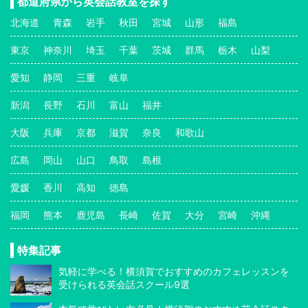
都道府県から英会話教室を探す
北海道
青森
岩手
秋田
宮城
山形
福島
東京
神奈川
埼玉
千葉
茨城
群馬
栃木
山梨
愛知
静岡
三重
岐阜
新潟
長野
石川
富山
福井
大阪
兵庫
京都
滋賀
奈良
和歌山
広島
岡山
山口
鳥取
島根
愛媛
香川
高知
徳島
福岡
熊本
鹿児島
長崎
佐賀
大分
宮崎
沖縄
特集記事
気軽に学べる！横須賀でおすすめのカフェレッスンを
受けられる英会話スクール9選