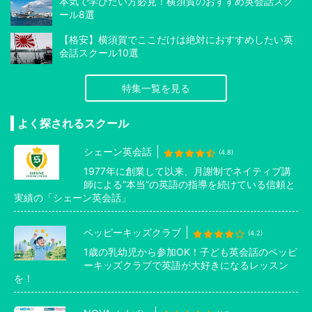
本気で学びたい方必見！横須賀のおすすめ英会話スク
ール8選
【格安】横須賀でここだけは絶対におすすめしたい英
会話スクール10選
特集一覧を見る
よく探されるスクール
シェーン英会話
(4.8)
1977年に創業して以来、月謝制でネイティブ講
師による”本当”の英語の指導を続けている信頼と
実績の「シェーン英会話」
ペッピーキッズクラブ
(4.2)
1歳の乳幼児から参加OK！子ども英会話のペッピ
ーキッズクラブで英語が大好きになるレッスン
を！