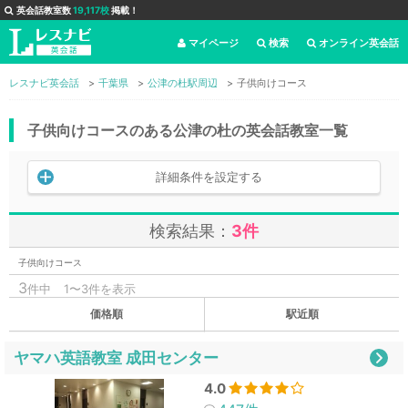
英会話教室数
19,117校
掲載！
マイページ
検索
オンライン英会話
レスナビ英会話
千葉県
公津の杜駅周辺
子供向けコース
子供向けコースのある公津の杜の英会話教室一覧
詳細条件を設定する
検索結果：
3件
子供向けコース
3
件中
1〜3件を表示
価格順
駅近順
ヤマハ英語教室 成田センター
4.0