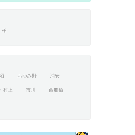
柏
沼
おゆみ野
浦安
・村上
市川
西船橋