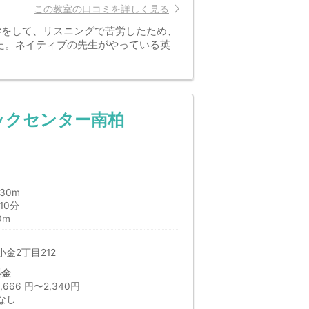
この教室の口コミを詳しく見る
学をして、リスニングで苦労したため、
た。ネイティブの先生がやっている英
ックセンター南柏
30m
10分
0m
金2丁目212
料金
66 円〜2,340円
なし