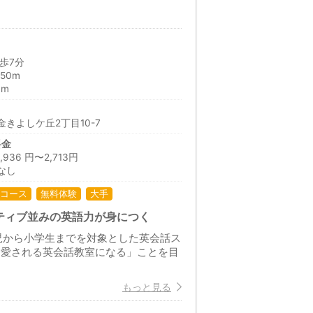
歩7分
50m
0m
きよしケ丘2丁目10-7
料金
36 円〜2,713円
なし
コース
無料体験
大手
ティブ並みの英語力が身につく
児から小学生までを対象とした英会話ス
番愛される英会話教室になる」ことを目
もっと見る