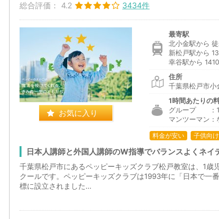
総合評価：
4.2
3434件
最寄駅
北小金駅から 徒
新松戸駅から 13
幸谷駅から 141
住所
千葉県松戸市小金
1時間あたりの
グループ ：1,9
お気に入り
マンツーマン：
料金が安い
子供向け
日本人講師と外国人講師のW指導でバランスよくネイ
千葉県松戸市にあるペッピーキッズクラブ松戸教室は、1歳
クールです。ペッピーキッズクラブは1993年に「日本で一
標に設立されました...