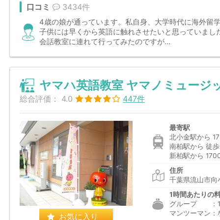
口コミ
3434件
4歳の娘が通っています。私自身、大学時代に海外留
子供には早くから英語に触れさせたいと思っていまし
会話教室に連れて行ってみたのですが...
ヤマハ英語教室 ヤマノミュージ
総合評価：
4.0
447件
最寄駅
北小金駅から 17
南柏駅から 徒歩
新柏駅から 170
住所
千葉県流山市向小
1時間あたりの
グループ ：1,6
マンツーマン：
お気に入り