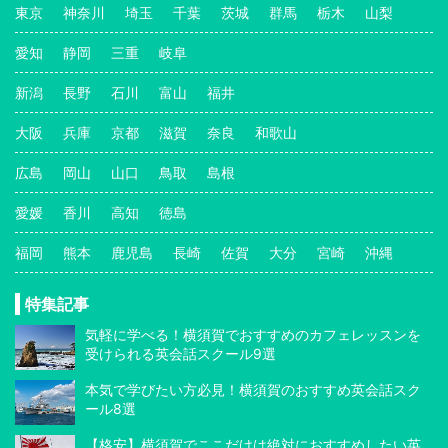
東京
神奈川
埼玉
千葉
茨城
群馬
栃木
山梨
愛知
静岡
三重
岐阜
新潟
長野
石川
富山
福井
大阪
兵庫
京都
滋賀
奈良
和歌山
広島
岡山
山口
鳥取
島根
愛媛
香川
高知
徳島
福岡
熊本
鹿児島
長崎
佐賀
大分
宮崎
沖縄
特集記事
気軽に学べる！横須賀でおすすめのカフェレッスンを
受けられる英会話スクール9選
本気で学びたい方必見！横須賀のおすすめ英会話スク
ール8選
【格安】横須賀でここだけは絶対におすすめしたい英