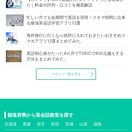
た｜料金や評判・口コミを徹底解説
忙しい方でも短期間で英語を習得！スキマ時間に出来
る最強英会話学習アプリ12選
海外旅行に行くなら絶対に入れておきたいおすすめス
マホアプリ12選まとめてみた。
英語初心者がたった4カ月でTOEICで800点越えする
方法をまとめてみた。
マガジン一覧を見る
都道府県から英会話教室を探す
北海道
青森
岩手
秋田
宮城
山形
福島