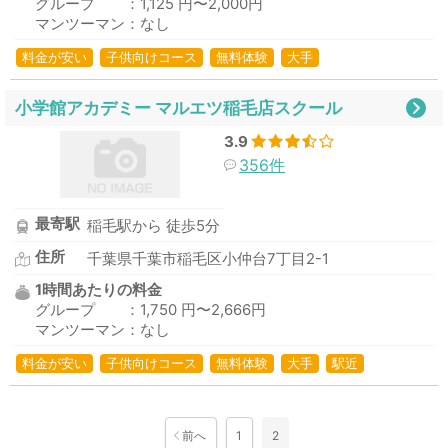
グループ ：1,125 円〜2,000円
マンツーマン：なし
料金が安い
子供向けコース
無料体験
大手
小学館アカデミー マルエツ稲毛店スクール
3.9
356件
最寄駅
稲毛駅から 徒歩5分
住所
千葉県千葉市稲毛区小仲台7丁目2-1
1時間あたりの料金
グループ ：1,750 円〜2,666円
マンツーマン：なし
料金が安い
子供向けコース
無料体験
大手
駅近
前へ
1
2