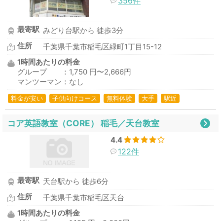
356件
最寄駅
みどり台駅から 徒歩3分
住所
千葉県千葉市稲毛区緑町1丁目15-12
1時間あたりの料金
グループ ：1,750 円〜2,666円
マンツーマン：なし
料金が安い
子供向けコース
無料体験
大手
駅近
コア英語教室（CORE） 稲毛／天台教室
4.4
122件
最寄駅
天台駅から 徒歩6分
住所
千葉県千葉市稲毛区天台
1時間あたりの料金