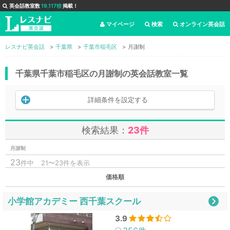
英会話教室数
19,117校
掲載！
マイページ
検索
オンライン英会話
レスナビ英会話
千葉県
千葉市稲毛区
月謝制
千葉県千葉市稲毛区の月謝制の英会話教室一覧
詳細条件を設定する
検索結果：
23件
月謝制
23
件中
21〜23件を表示
価格順
小学館アカデミー 西千葉スクール
3.9