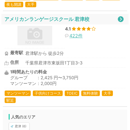
夜も開講
大手
アメリカンランゲージスクール 君津校
4.1
422件
最寄駅
君津駅から 徒歩2分
住所
千葉県君津市東坂田1丁目3-3
1時間あたりの料金
グループ ：2,425 円〜3,750円
マンツーマン：2,000円
マンツーマン
子供向けコース
TOEIC
無料体験
大手
駅近
人気のエリア
君津 (6)