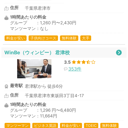
住所
千葉県君津市
1時間あたりの料金
グループ ：1,260 円〜2,430円
マンツーマン：なし
料金が安い
子供向けコース
無料体験
大手
WinBe（ウィンビー） 君津校
3.5
353件
最寄駅
君津駅から 徒歩6分
住所
千葉県君津市東坂田3丁目4-17
1時間あたりの料金
グループ ：1,296 円〜6,480円
マンツーマン：11,664円
マンツーマン
ビジネス英語
料金が安い
TOEIC
無料体験