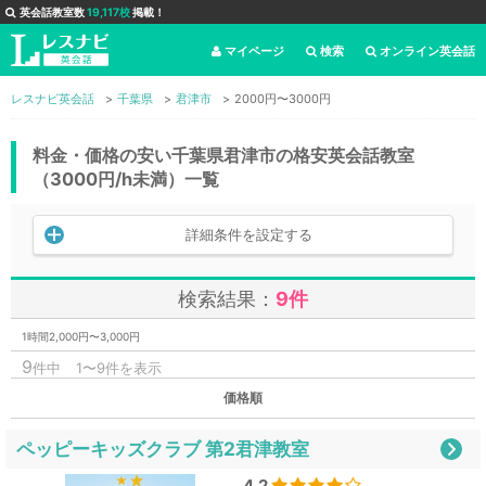
英会話教室数
19,117校
掲載！
マイページ
検索
オンライン英会話
レスナビ英会話
千葉県
君津市
2000円〜3000円
料金・価格の安い千葉県君津市の格安英会話教室
（3000円/h未満）一覧
詳細条件を設定する
検索結果：
9件
1時間2,000円〜3,000円
9
件中
1〜9件を表示
価格順
ペッピーキッズクラブ 第2君津教室
4.2