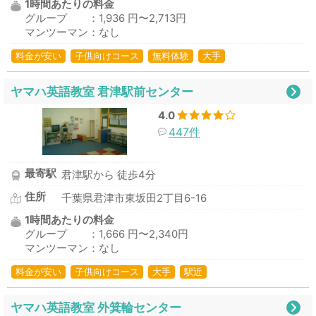
1時間あたりの料金
グループ ：1,936 円〜2,713円
マンツーマン：なし
料金が安い
子供向けコース
無料体験
大手
ヤマハ英語教室 君津駅前センター
4.0
447件
最寄駅
君津駅から 徒歩4分
住所
千葉県君津市東坂田2丁目6-16
1時間あたりの料金
グループ ：1,666 円〜2,340円
マンツーマン：なし
料金が安い
子供向けコース
大手
駅近
ヤマハ英語教室 外箕輪センター