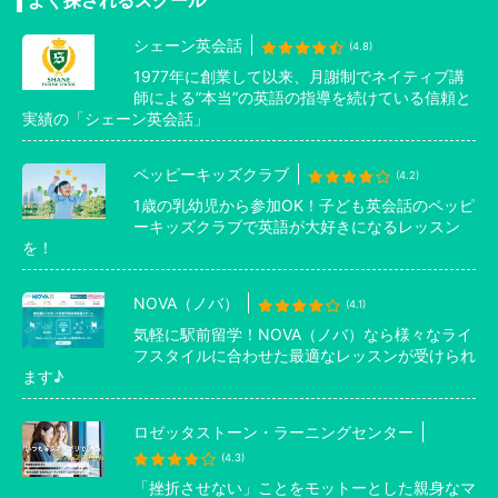
シェーン英会話
(4.8)
1977年に創業して以来、月謝制でネイティブ講
師による”本当”の英語の指導を続けている信頼と
実績の「シェーン英会話」
ペッピーキッズクラブ
(4.2)
1歳の乳幼児から参加OK！子ども英会話のペッピ
ーキッズクラブで英語が大好きになるレッスン
を！
NOVA（ノバ）
(4.1)
気軽に駅前留学！NOVA（ノバ）なら様々なライ
フスタイルに合わせた最適なレッスンが受けられ
ます♪
ロゼッタストーン・ラーニングセンター
(4.3)
「挫折させない」ことをモットーとした親身なマ