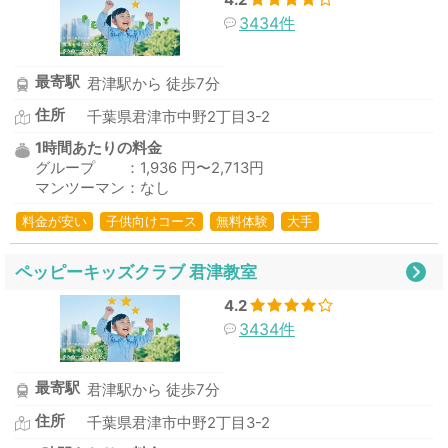
3434件
最寄駅
君津駅から 徒歩7分
住所
千葉県君津市中野2丁目3-2
1時間あたりの料金
グループ ：1,936 円〜2,713円
マンツーマン：なし
料金が安い
子供向けコース
無料体験
大手
ペッピーキッズクラブ 君津教室
4.2
3434件
最寄駅
君津駅から 徒歩7分
住所
千葉県君津市中野2丁目3-2