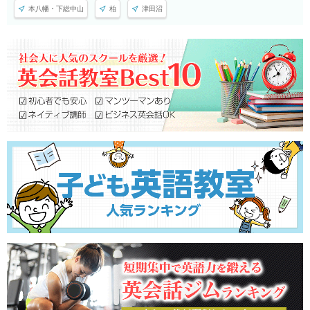
本八幡・下総中山
柏
津田沼