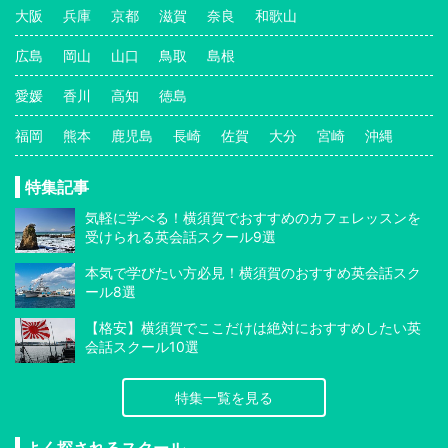
大阪
兵庫
京都
滋賀
奈良
和歌山
広島
岡山
山口
鳥取
島根
愛媛
香川
高知
徳島
福岡
熊本
鹿児島
長崎
佐賀
大分
宮崎
沖縄
特集記事
気軽に学べる！横須賀でおすすめのカフェレッスンを
受けられる英会話スクール9選
本気で学びたい方必見！横須賀のおすすめ英会話スク
ール8選
【格安】横須賀でここだけは絶対におすすめしたい英
会話スクール10選
特集一覧を見る
よく探されるスクール