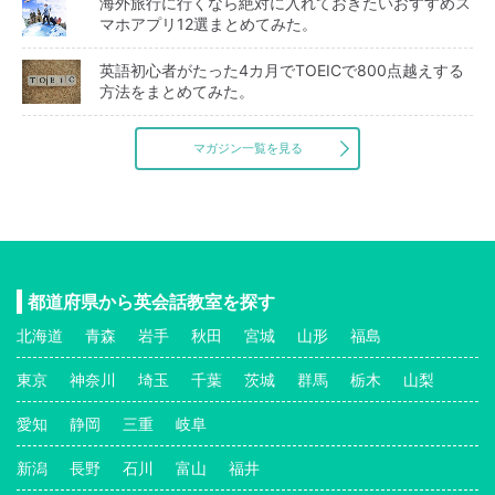
海外旅行に行くなら絶対に入れておきたいおすすめス
マホアプリ12選まとめてみた。
英語初心者がたった4カ月でTOEICで800点越えする
方法をまとめてみた。
マガジン一覧を見る
都道府県から英会話教室を探す
北海道
青森
岩手
秋田
宮城
山形
福島
東京
神奈川
埼玉
千葉
茨城
群馬
栃木
山梨
愛知
静岡
三重
岐阜
新潟
長野
石川
富山
福井