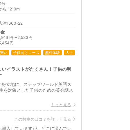
1分
 1210m
1660-22
料金
16 円〜2,533円
,454円
安い
子供向けコース
無料体験
大手
しいイラストがたくさん！子供の興
す
い好立地に、ステップワールド英語ス
生を対象とした子供のための英会話ス
もっと見る
この教室の口コミを詳しく見る
も導入していますが、どこに済んでい