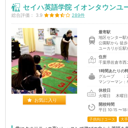
セイハ英語学院 イオンタウンユ
総合評価：
3.9
289件
最寄駅
地区センター駅
公園駅から 徒歩
ユーカリが丘駅か
住所
千葉県佐倉市西ユ
1時間あたりの
グループ ：2,2
マンツーマン：
休校日
火曜日 木曜
お気に入り
開校時間
平日 10:15 〜18:
子供向けコース
大手