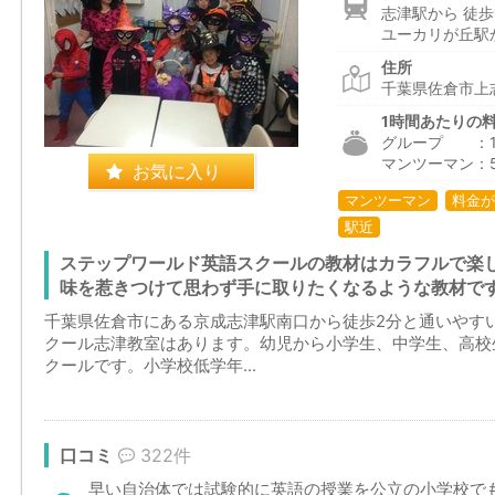
志津駅から 徒歩
ユーカリが丘駅から
住所
千葉県佐倉市上志津
1時間あたりの
グループ ：1,9
マンツーマン：5
お気に入り
マンツーマン
料金が
駅近
ステップワールド英語スクールの教材はカラフルで楽
味を惹きつけて思わず手に取りたくなるような教材で
千葉県佐倉市にある京成志津駅南口から徒歩2分と通いやす
クール志津教室はあります。幼児から小学生、中学生、高校
クールです。小学校低学年...
口コミ
322件
早い自治体では試験的に英語の授業を公立の小学校で