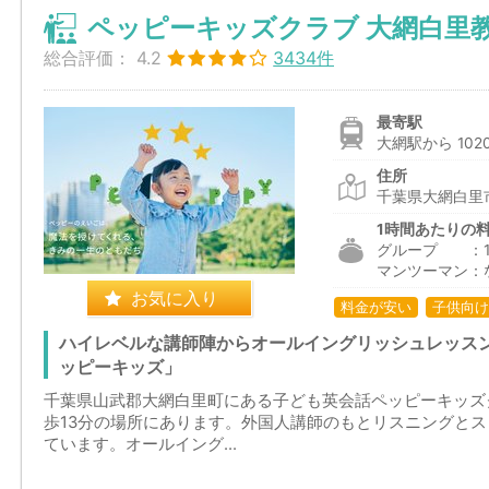
ペッピーキッズクラブ 大網白里
総合評価：
4.2
3434件
最寄駅
大網駅から 102
住所
千葉県大網白里市
1時間あたりの
グループ ：1,9
マンツーマン：
お気に入り
料金が安い
子供向け
ハイレベルな講師陣からオールイングリッシュレッス
ッピーキッズ」
千葉県山武郡大網白里町にある子ども英会話ペッピーキッズ
歩13分の場所にあります。外国人講師のもとリスニングと
ています。オールイング...