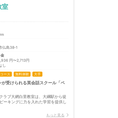
教室
0m
仏島38-1
料金
36 円〜2,713円
なし
コース
無料体験
大手
ンが受けられる英会話スクール「ペ
クラブ大網白里教室は、大綱駅から徒
スピーキングに力を入れた学習を提供し
もっと見る