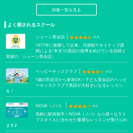
特集一覧を見る
よく探されるスクール
シェーン英会話
(4.8)
1977年に創業して以来、月謝制でネイティブ講
師による”本当”の英語の指導を続けている信頼と
実績の「シェーン英会話」
ペッピーキッズクラブ
(4.2)
1歳の乳幼児から参加OK！子ども英会話のペッピ
ーキッズクラブで英語が大好きになるレッスン
を！
NOVA（ノバ）
(4.1)
気軽に駅前留学！NOVA（ノバ）なら様々なライ
フスタイルに合わせた最適なレッスンが受けられ
ます♪