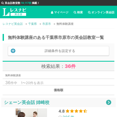
英会話教室数
19,117校
掲載！
マイページ
検索
オンライン英会話
レスナビ英会話
千葉県
市原市
無料体験講座
無料体験講座のある千葉県市原市の英会話教室一覧
詳細条件を設定する
検索結果：
36件
無料体験講座
36
件中
1〜20件を表示
価格順
シェーン英会話 姉崎校
4.8