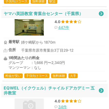
子供向けコース
無料体験
駅近
ヤマハ英語教室 青葉台センター（千葉県）
4.0
447件
最寄駅
姉ケ崎駅から 1870m
住所
千葉県市原市青葉台3丁目29-12
1時間あたりの料金
グループ ：1,666 円〜2,340円
マンツーマン：なし
料金が安い
子供向けコース
無料体験
大手
EQWEL（イクウェル）チャイルドアカデミー 五
井教室
4.0
34件