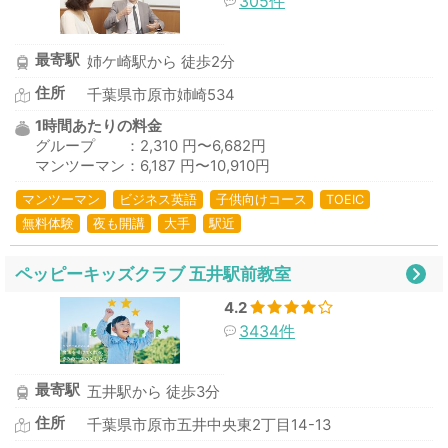
305件
最寄駅
姉ケ崎駅から 徒歩2分
住所
千葉県市原市姉崎534
1時間あたりの料金
グループ ：2,310 円〜6,682円
マンツーマン：6,187 円〜10,910円
マンツーマン
ビジネス英語
子供向けコース
TOEIC
無料体験
夜も開講
大手
駅近
ペッピーキッズクラブ 五井駅前教室
4.2
3434件
最寄駅
五井駅から 徒歩3分
住所
千葉県市原市五井中央東2丁目14-13