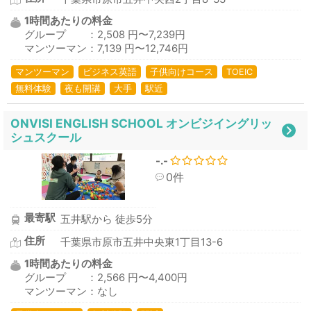
1時間あたりの料金
グループ ：2,508 円〜7,239円
マンツーマン：7,139 円〜12,746円
マンツーマン
ビジネス英語
子供向けコース
TOEIC
無料体験
夜も開講
大手
駅近
ONVISI ENGLISH SCHOOL オンビジイングリッ
シュスクール
-.-
0件
最寄駅
五井駅から 徒歩5分
住所
千葉県市原市五井中央東1丁目13-6
1時間あたりの料金
グループ ：2,566 円〜4,400円
マンツーマン：なし