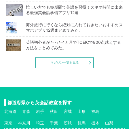
忙しい方でも短期間で英語を習得！スキマ時間に出来
る最強英会話学習アプリ12選
海外旅行に行くなら絶対に入れておきたいおすすめス
マホアプリ12選まとめてみた。
英語初心者がたった4カ月でTOEICで800点越えする
方法をまとめてみた。
マガジン一覧を見る
都道府県から英会話教室を探す
北海道
青森
岩手
秋田
宮城
山形
福島
東京
神奈川
埼玉
千葉
茨城
群馬
栃木
山梨