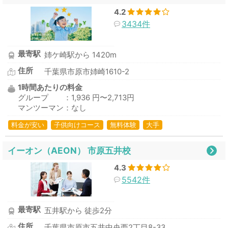
4.2
3434件
最寄駅
姉ケ崎駅から 1420m
住所
千葉県市原市姉崎1610-2
1時間あたりの料金
グループ ：1,936 円〜2,713円
マンツーマン：なし
料金が安い
子供向けコース
無料体験
大手
イーオン（AEON） 市原五井校
4.3
5542件
最寄駅
五井駅から 徒歩2分
住所
千葉県市原市五井中央西2丁目8-33