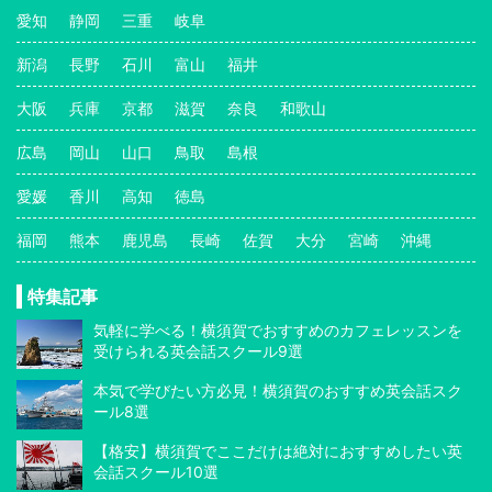
愛知
静岡
三重
岐阜
新潟
長野
石川
富山
福井
大阪
兵庫
京都
滋賀
奈良
和歌山
広島
岡山
山口
鳥取
島根
愛媛
香川
高知
徳島
福岡
熊本
鹿児島
長崎
佐賀
大分
宮崎
沖縄
特集記事
気軽に学べる！横須賀でおすすめのカフェレッスンを
受けられる英会話スクール9選
本気で学びたい方必見！横須賀のおすすめ英会話スク
ール8選
【格安】横須賀でここだけは絶対におすすめしたい英
会話スクール10選