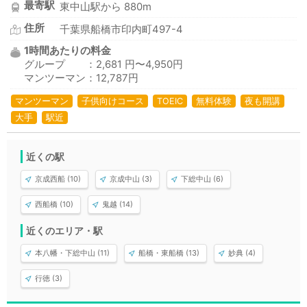
最寄駅
東中山駅から 880m
住所
千葉県船橋市印内町497-4
1時間あたりの料金
グループ ：2,681 円〜4,950円
マンツーマン：12,787円
マンツーマン
子供向けコース
TOEIC
無料体験
夜も開講
大手
駅近
近くの駅
京成西船 (10)
京成中山 (3)
下総中山 (6)
西船橋 (10)
鬼越 (14)
近くのエリア・駅
本八幡・下総中山 (11)
船橋・東船橋 (13)
妙典 (4)
行徳 (3)