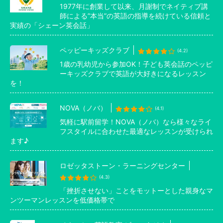
1977年に創業して以来、月謝制でネイティブ講
師による”本当”の英語の指導を続けている信頼と
実績の「シェーン英会話」
ペッピーキッズクラブ
(4.2)
1歳の乳幼児から参加OK！子ども英会話のペッピ
ーキッズクラブで英語が大好きになるレッスン
を！
NOVA（ノバ）
(4.1)
気軽に駅前留学！NOVA（ノバ）なら様々なライ
フスタイルに合わせた最適なレッスンが受けられ
ます♪
ロゼッタストーン・ラーニングセンター
(4.3)
「挫折させない」ことをモットーとした親身なマ
ンツーマンレッスンを低価格帯で