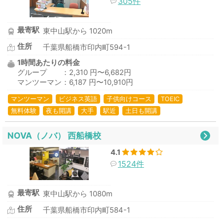
305件
最寄駅
東中山駅から 1020m
住所
千葉県船橋市印内町594-1
1時間あたりの料金
グループ ：2,310 円〜6,682円
マンツーマン：6,187 円〜10,910円
マンツーマン
ビジネス英語
子供向けコース
TOEIC
無料体験
夜も開講
大手
駅近
土日も開講
NOVA（ノバ） 西船橋校
4.1
1524件
最寄駅
東中山駅から 1080m
住所
千葉県船橋市印内町584-1