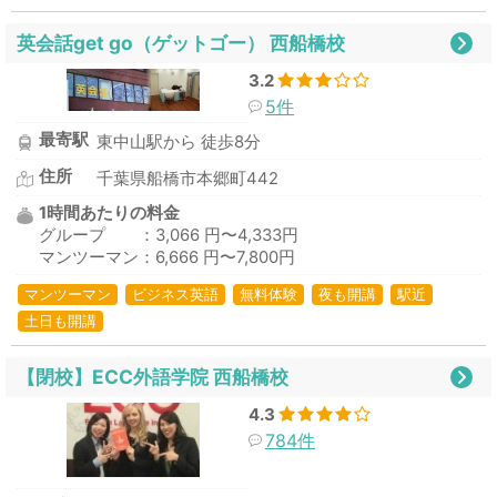
英会話get go（ゲットゴー） 西船橋校
3.2
5件
最寄駅
東中山駅から 徒歩8分
住所
千葉県船橋市本郷町442
1時間あたりの料金
グループ ：3,066 円〜4,333円
マンツーマン：6,666 円〜7,800円
マンツーマン
ビジネス英語
無料体験
夜も開講
駅近
土日も開講
【閉校】ECC外語学院 西船橋校
4.3
784件