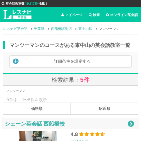
英会話教室数
19,117校
掲載！
マイページ
検索
オンライン英会話
レスナビ英会話
千葉県
西船橋駅周辺
東中山駅
マンツーマン
マンツーマンのコースがある東中山の英会話教室一覧
詳細条件を設定する
検索結果：
5件
マンツーマン
5
件中
1〜5件を表示
価格順
駅近順
シェーン英会話 西船橋校
4.8