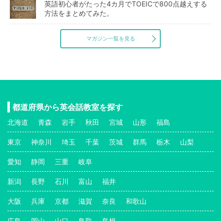
英語初心者がたった4カ月でTOEICで800点越えする
方法をまとめてみた。
マガジン一覧を見る
都道府県から英会話教室を探す
北海道
青森
岩手
秋田
宮城
山形
福島
東京
神奈川
埼玉
千葉
茨城
群馬
栃木
山梨
愛知
静岡
三重
岐阜
新潟
長野
石川
富山
福井
大阪
兵庫
京都
滋賀
奈良
和歌山
広島
岡山
山口
鳥取
島根