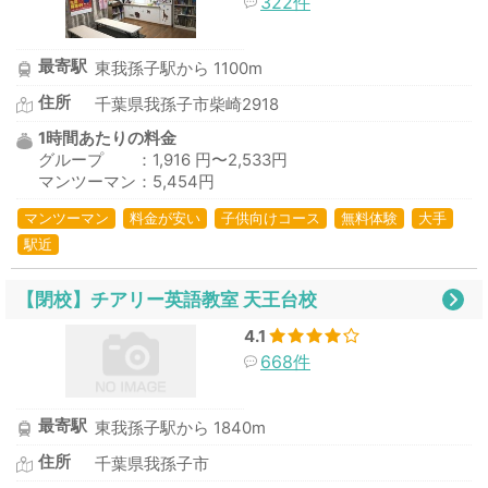
322件
最寄駅
東我孫子駅から 1100m
住所
千葉県我孫子市柴崎2918
1時間あたりの料金
グループ ：1,916 円〜2,533円
マンツーマン：5,454円
マンツーマン
料金が安い
子供向けコース
無料体験
大手
駅近
【閉校】チアリー英語教室 天王台校
4.1
668件
最寄駅
東我孫子駅から 1840m
住所
千葉県我孫子市