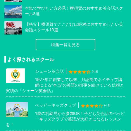
本気で学びたい方必見！横須賀のおすすめ英会話スク
ール8選
【格安】横須賀でここだけは絶対におすすめしたい英
会話スクール10選
特集一覧を見る
よく探されるスクール
シェーン英会話
(4.8)
1977年に創業して以来、月謝制でネイティブ講
師による”本当”の英語の指導を続けている信頼と
実績の「シェーン英会話」
ペッピーキッズクラブ
(4.2)
1歳の乳幼児から参加OK！子ども英会話のペッピ
ーキッズクラブで英語が大好きになるレッスン
を！