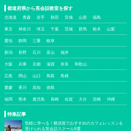
都道府県から英会話教室を探す
北海道
青森
岩手
秋田
宮城
山形
福島
東京
神奈川
埼玉
千葉
茨城
群馬
栃木
山梨
愛知
静岡
三重
岐阜
新潟
長野
石川
富山
福井
大阪
兵庫
京都
滋賀
奈良
和歌山
広島
岡山
山口
鳥取
島根
愛媛
香川
高知
徳島
福岡
熊本
鹿児島
長崎
佐賀
大分
宮崎
沖縄
特集記事
気軽に学べる！横須賀でおすすめのカフェレッスンを
受けられる英会話スクール9選