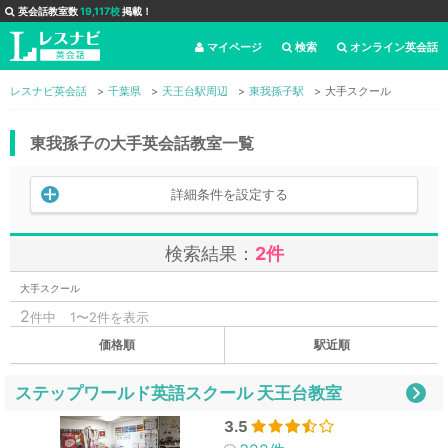
英会話教室数
19,117校
掲載！
マイページ
検索
オンライン英会話
レスナビ英会話
千葉県
天王台駅周辺
東我孫子駅
大手スクール
東我孫子の大手英会話教室一覧
詳細条件を設定する
検索結果：
2件
大手スクール
2
件中
1〜2件を表示
価格順
駅近順
ステップワールド英語スクール 天王台教室
3.5