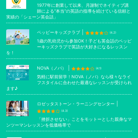
1977年に創業して以来、月謝制でネイティブ講
師による”本当”の英語の指導を続けている信頼と
実績の「シェーン英会話」
ペッピーキッズクラブ
(4.2)
1歳の乳幼児から参加OK！子ども英会話のペッピ
ーキッズクラブで英語が大好きになるレッスン
を！
NOVA（ノバ）
(4.1)
気軽に駅前留学！NOVA（ノバ）なら様々なライ
フスタイルに合わせた最適なレッスンが受けられ
ます♪
ロゼッタストーン・ラーニングセンター
(4.3)
「挫折させない」ことをモットーとした親身なマ
ンツーマンレッスンを低価格帯で