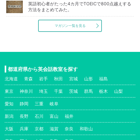
英語初心者がたった4カ月でTOEICで800点越えする
方法をまとめてみた。
マガジン一覧を見る
都道府県から英会話教室を探す
北海道
青森
岩手
秋田
宮城
山形
福島
東京
神奈川
埼玉
千葉
茨城
群馬
栃木
山梨
愛知
静岡
三重
岐阜
新潟
長野
石川
富山
福井
大阪
兵庫
京都
滋賀
奈良
和歌山