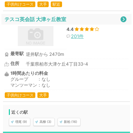
子供向けコース
大手
駅近
テスコ英会話 大津ヶ丘教室
4.4
201件
最寄駅
逆井駅から 2470m
住所
千葉県柏市大津ケ丘4丁目33-4
1時間あたりの料金
グループ ：なし
マンツーマン：なし
子供向けコース
大手
近くの駅
増尾 (9)
高柳 (3)
新柏 (16)