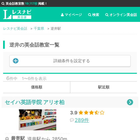
英会話教室数
19,117校
掲載！
マイページ
検索
オンライン英会話
レスナビ英会話
千葉県
逆井駅
逆井の英会話教室一覧
詳細条件を設定する
6
件中
1〜6件を表示
価格順
駅近順
セイハ英語学院 アリオ柏
3.9
289件
最寄駅
逆井駅から 2850m