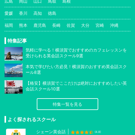
広島
岡山
山口
鳥取
島根
愛媛
香川
高知
徳島
福岡
熊本
鹿児島
長崎
佐賀
大分
宮崎
沖縄
特集記事
気軽に学べる！横須賀でおすすめのカフェレッスンを
受けられる英会話スクール9選
本気で学びたい方必見！横須賀のおすすめ英会話スク
ール8選
【格安】横須賀でここだけは絶対におすすめしたい英
会話スクール10選
特集一覧を見る
よく探されるスクール
シェーン英会話
(4.8)