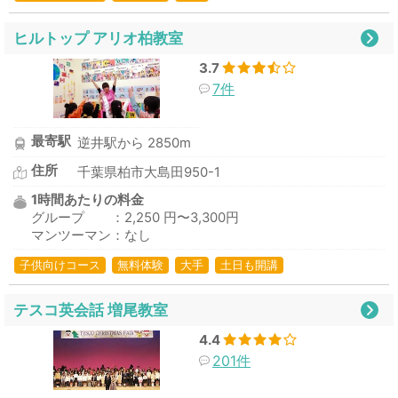
ヒルトップ アリオ柏教室
3.7
7件
最寄駅
逆井駅から 2850m
住所
千葉県柏市大島田950-1
1時間あたりの料金
グループ ：2,250 円〜3,300円
マンツーマン：なし
子供向けコース
無料体験
大手
土日も開講
テスコ英会話 増尾教室
4.4
201件