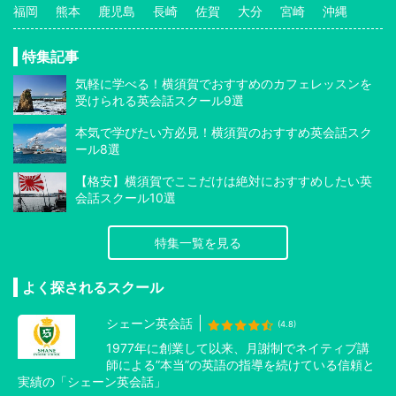
福岡
熊本
鹿児島
長崎
佐賀
大分
宮崎
沖縄
特集記事
気軽に学べる！横須賀でおすすめのカフェレッスンを
受けられる英会話スクール9選
本気で学びたい方必見！横須賀のおすすめ英会話スク
ール8選
【格安】横須賀でここだけは絶対におすすめしたい英
会話スクール10選
特集一覧を見る
よく探されるスクール
シェーン英会話
(4.8)
1977年に創業して以来、月謝制でネイティブ講
師による”本当”の英語の指導を続けている信頼と
実績の「シェーン英会話」