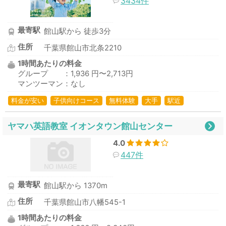
3434件
最寄駅
館山駅から 徒歩3分
住所
千葉県館山市北条2210
1時間あたりの料金
グループ ：1,936 円〜2,713円
マンツーマン：なし
料金が安い
子供向けコース
無料体験
大手
駅近
ヤマハ英語教室 イオンタウン館山センター
4.0
447件
最寄駅
館山駅から 1370m
住所
千葉県館山市八幡545-1
1時間あたりの料金