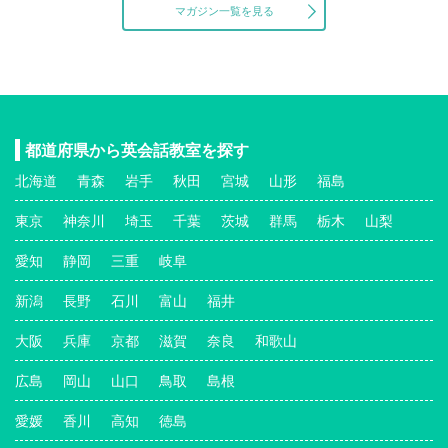
マガジン一覧を見る
都道府県から英会話教室を探す
北海道
青森
岩手
秋田
宮城
山形
福島
東京
神奈川
埼玉
千葉
茨城
群馬
栃木
山梨
愛知
静岡
三重
岐阜
新潟
長野
石川
富山
福井
大阪
兵庫
京都
滋賀
奈良
和歌山
広島
岡山
山口
鳥取
島根
愛媛
香川
高知
徳島