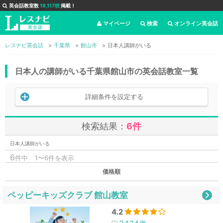
英会話教室数
19,117校
掲載！
マイページ
検索
オンライン英会話
レスナビ英会話
千葉県
館山市
日本人講師がいる
日本人の講師がいる千葉県館山市の英会話教室一覧
詳細条件を設定する
検索結果：
6件
日本人講師がいる
6
件中
1〜6件を表示
価格順
ペッピーキッズクラブ 館山教室
4.2