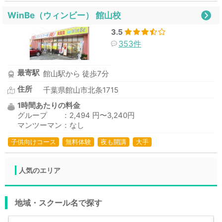
WinBe（ウィンビー） 館山校
3.5
353件
最寄駅
館山駅から 徒歩7分
住所
千葉県館山市北条1715
1時間あたりの料金
グループ ：2,494 円〜3,240円
マンツーマン：なし
子供向けコース
無料体験
夜も開講
大手
人気のエリア
地域・スクール名で探す