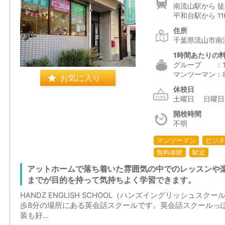
南流山駅から 徒
平和台駅から 11
住所
千葉県流山市南流
1時間あたりの
グループ ：1,6
マンツーマン：8
お気に入り
休校日
土曜日 日曜
開校時間
不明
マンツーマン
ビジネ
無料体験
駅近
アットホームで落ち着いた雰囲気の中でのレッスンや
までが目的を持って気持ちよく学習できます。
HANDZ ENGLISH SCHOOL（ハンズイングリッシュス
歩8分の場所にある英会話スクールです。英会話スクールっ
装も好...