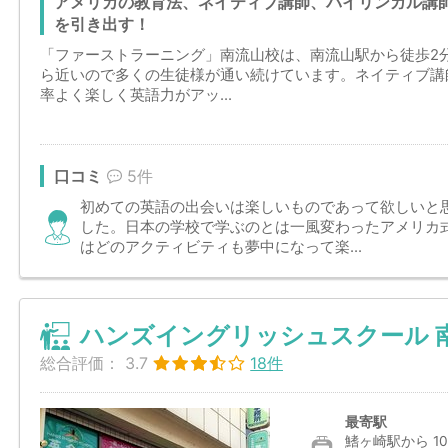
アメリカの教育法、ネイティブ講師、バイリンガル講
を引き出す！
「ファーストラーニング」南流山校は、南流山駅から徒歩2
ら近いので多くの生徒様が通い続けています。ネイティブ講
率よく楽しく英語力がアッ...
口コミ
5件
初めての英語の出会いは楽しいものであって欲しいと
した。日本の学校で学ぶのとは一風変わったアメリカ
はどのアクティビティも夢中になって楽...
ハンズイングリッシュスクール 
総合評価：
3.7
18件
最寄駅
鰭ヶ崎駅から 10