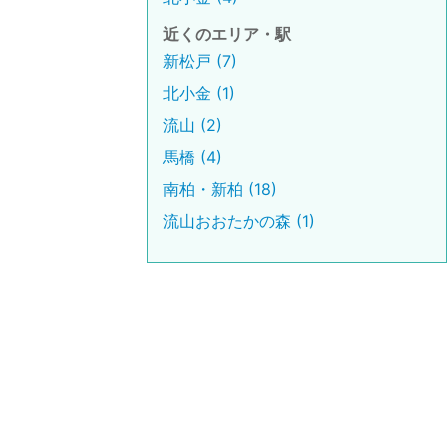
近くのエリア・駅
新松戸 (7)
北小金 (1)
流山 (2)
馬橋 (4)
南柏・新柏 (18)
流山おおたかの森 (1)