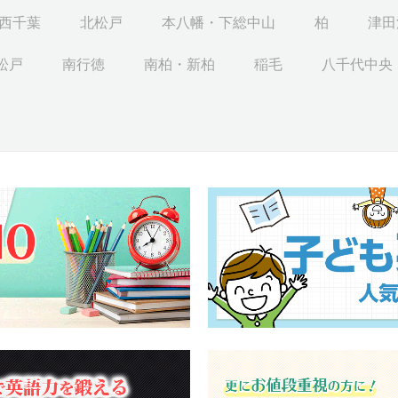
西千葉
北松戸
本八幡・下総中山
柏
津田
松戸
南行徳
南柏・新柏
稲毛
八千代中央