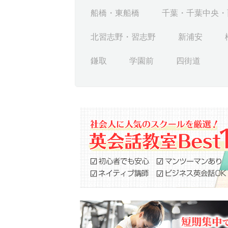
船橋・東船橋
千葉・千葉中央・
北習志野・習志野
新浦安
鎌取
学園前
四街道