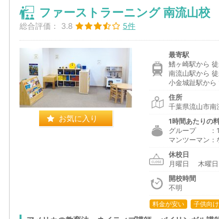
ファーストラーニング 南流山校
総合評価：
3.8
5件
最寄駅
鰭ヶ崎駅から 徒
南流山駅から 徒
小金城趾駅から 1
住所
千葉県流山市南流
お気に入り
1時間あたりの
グループ ：1,2
マンツーマン：
休校日
月曜日 木曜
開校時間
不明
料金が安い
子供向け