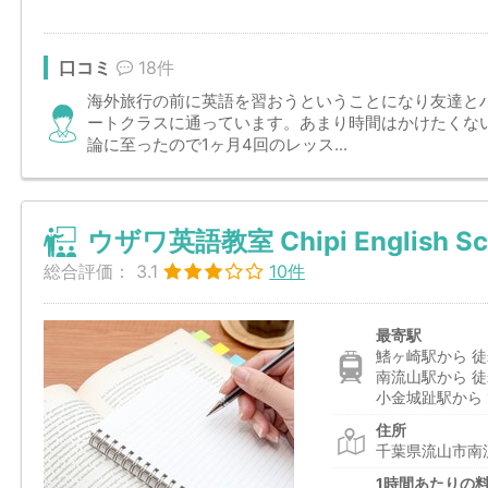
口コミ
18件
海外旅行の前に英語を習おうということになり友達と
ートクラスに通っています。あまり時間はかけたくない
論に至ったので1ヶ月4回のレッス...
ウザワ英語教室 Chipi English Sc
総合評価：
3.1
10件
最寄駅
鰭ヶ崎駅から 徒
南流山駅から 徒
小金城趾駅から 1
住所
千葉県流山市南流
1時間あたりの