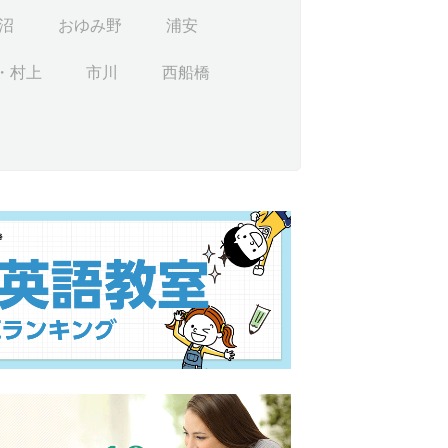
沼
おゆみ野
浦安
・村上
市川
西船橋