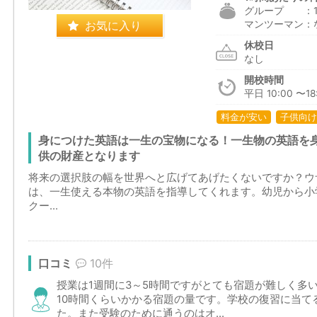
グループ ：1,5
お気に入り
マンツーマン：
休校日
なし
開校時間
平日 10:00 〜18:
料金が安い
子供向け
身につけた英語は一生の宝物になる！一生物の英語を
供の財産となります
将来の選択肢の幅を世界へと広げてあげたくないですか？ウザワ英語教室
は、一生使える本物の英語を指導してくれます。幼児から小
クー...
口コミ
10件
授業は1週間に3～5時間ですがとても宿題が難しく多
10時間くらいかかる宿題の量です。学校の復習に当て
た。また受験のために通うのはオ...