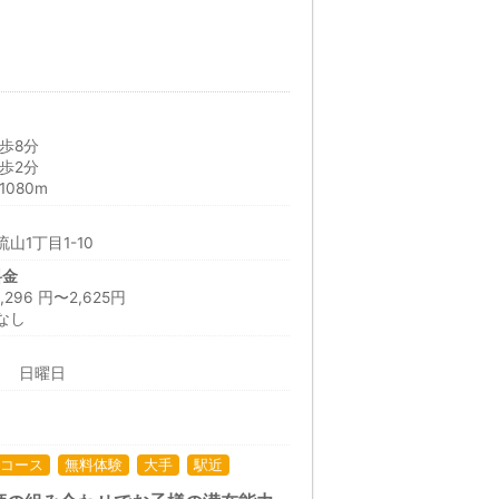
歩8分
歩2分
080m
山1丁目1-10
料金
96 円〜2,625円
なし
日 日曜日
コース
無料体験
大手
駅近