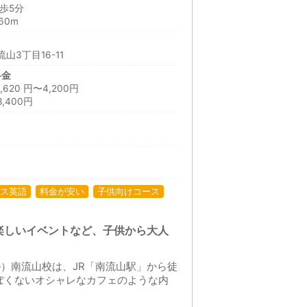
歩5分
60m
山3丁目16-11
料金
20 円〜4,200円
,400円
日
ス英語
料金が安い
子供向けコース
楽しいイベントなど、子供から大人
クール）南流山校は、JR「南流山駅」から徒
ぽくないオシャレなカフェのような内