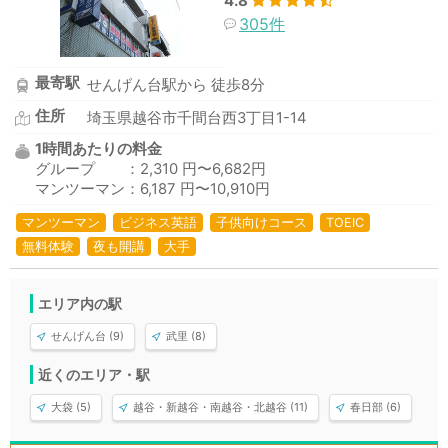
4.8
305件
最寄駅
せんげん台駅から 徒歩8分
住所
埼玉県越谷市千間台西3丁目1-14
1時間あたりの料金
グループ ：2,310 円〜6,682円
マンツーマン：6,187 円〜10,910円
マンツーマン
ビジネス英語
子供向けコース
TOEIC
無料体験
夜も開講
大手
エリア内の駅
せんげん台 (9)
武里 (8)
近くのエリア・駅
大袋 (5)
越谷・新越谷・南越谷・北越谷 (11)
春日部 (6)