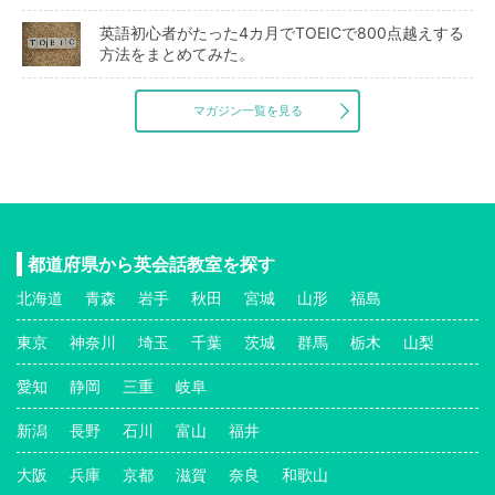
英語初心者がたった4カ月でTOEICで800点越えする
方法をまとめてみた。
マガジン一覧を見る
都道府県から英会話教室を探す
北海道
青森
岩手
秋田
宮城
山形
福島
東京
神奈川
埼玉
千葉
茨城
群馬
栃木
山梨
愛知
静岡
三重
岐阜
新潟
長野
石川
富山
福井
大阪
兵庫
京都
滋賀
奈良
和歌山