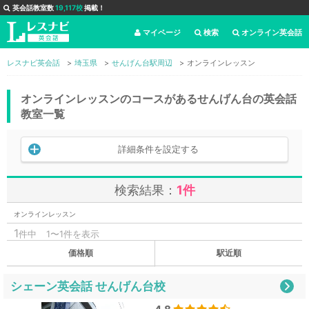
英会話教室数
19,117校
掲載！
マイページ
検索
オンライン英会話
レスナビ英会話
埼玉県
せんげん台駅周辺
オンラインレッスン
オンラインレッスンのコースがあるせんげん台の英会話
教室一覧
詳細条件を設定する
検索結果：
1件
オンラインレッスン
1
件中
1〜1件を表示
価格順
駅近順
シェーン英会話 せんげん台校