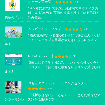
シェーン英会話
(4.8)
1977年に創業して以来、月謝制でネイティブ講
師による”本当”の英語の指導を続けている信頼と
実績の「シェーン英会話」
ペッピーキッズクラブ
(4.2)
1歳の乳幼児から参加OK！子ども英会話のペッピ
ーキッズクラブで英語が大好きになるレッスン
を！
NOVA（ノバ）
(4.1)
気軽に駅前留学！NOVA（ノバ）なら様々なライ
フスタイルに合わせた最適なレッスンが受けられ
ます♪
ロゼッタストーン・ラーニングセンター
(4.3)
「挫折させない」ことをモットーとした親身なマ
ンツーマンレッスンを低価格帯で