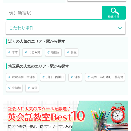
検索する
こだわり条件
近くの人気のエリア・駅から探す
志木
ふじみ野
朝霞台
新座
埼玉県の人気のエリア・駅から探す
武蔵浦和・中浦和
川口・西川口
浦和
与野・与野本町・北与野
北浦和
大宮