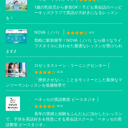
1歳の乳幼児から参加OK！子ども英会話のペッピ
ーキッズクラブで英語が大好きになるレッスン
を！
NOVA（ノバ）
(4.1)
気軽に駅前留学！NOVA（ノバ）なら様々なライ
フスタイルに合わせた最適なレッスンが受けられ
ます♪
ロゼッタストーン・ラーニングセンター
(4.3)
「挫折させない」ことをモットーとした親身なマ
ンツーマンレッスンを低価格帯で
ベネッセの英語教室 ビースタジオ
(4.5)
長年の実績と経験をふんだんに活かしたレッスン
で、子供を英語好き＆得意にする英会話スクール「ベネッセの英
語教室 ビースタジオ」