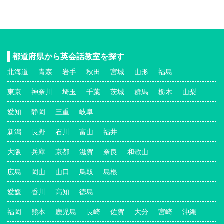
都道府県から英会話教室を探す
北海道
青森
岩手
秋田
宮城
山形
福島
東京
神奈川
埼玉
千葉
茨城
群馬
栃木
山梨
愛知
静岡
三重
岐阜
新潟
長野
石川
富山
福井
大阪
兵庫
京都
滋賀
奈良
和歌山
広島
岡山
山口
鳥取
島根
愛媛
香川
高知
徳島
福岡
熊本
鹿児島
長崎
佐賀
大分
宮崎
沖縄