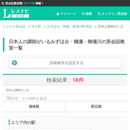
英会話教室数
19,117校
掲載！
マイページ
検索
オンライン英会話
レスナビ英会話
埼玉県
みずほ台・鶴瀬・柳瀬川駅周辺
日本人講師がいる
日本人の講師がいるみずほ台・鶴瀬・柳瀬川の英会話教
室一覧
詳細条件を設定する
検索結果：
18件
日本人講師がいる
18
件中
1〜18件を表示
価格順
駅近順
エリア内の駅