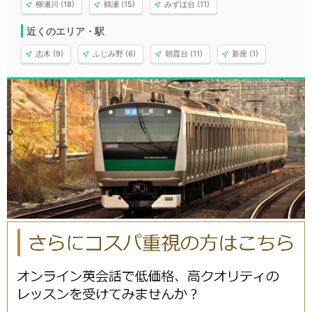
柳瀬川 (18)
鶴瀬 (15)
みずほ台 (11)
近くのエリア・駅
志木 (9)
ふじみ野 (6)
朝霞台 (11)
新座 (1)