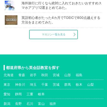
海外旅行に行くなら絶対に入れておきたいおすすめス
マホアプリ12選まとめてみた。
英語初心者がたった4カ月でTOEICで800点越えする
方法をまとめてみた。
マガジン一覧を見る
都道府県から英会話教室を探す
北海道
青森
岩手
秋田
宮城
山形
福島
東京
神奈川
埼玉
千葉
茨城
群馬
栃木
山梨
愛知
静岡
三重
岐阜
新潟
長野
石川
富山
福井