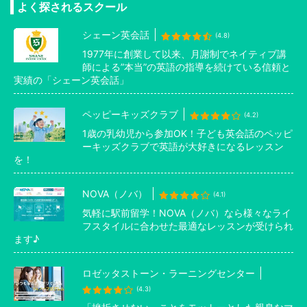
よく探されるスクール
シェーン英会話
(4.8)
1977年に創業して以来、月謝制でネイティブ講
師による”本当”の英語の指導を続けている信頼と
実績の「シェーン英会話」
ペッピーキッズクラブ
(4.2)
1歳の乳幼児から参加OK！子ども英会話のペッピ
ーキッズクラブで英語が大好きになるレッスン
を！
NOVA（ノバ）
(4.1)
気軽に駅前留学！NOVA（ノバ）なら様々なライ
フスタイルに合わせた最適なレッスンが受けられ
ます♪
ロゼッタストーン・ラーニングセンター
(4.3)