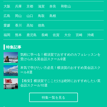
大阪
兵庫
京都
滋賀
奈良
和歌山
広島
岡山
山口
鳥取
島根
愛媛
香川
高知
徳島
福岡
熊本
鹿児島
長崎
佐賀
大分
宮崎
沖縄
特集記事
気軽に学べる！横須賀でおすすめのカフェレッスンを
受けられる英会話スクール9選
本気で学びたい方必見！横須賀のおすすめ英会話スク
ール8選
【格安】横須賀でここだけは絶対におすすめしたい英
会話スクール10選
特集一覧を見る