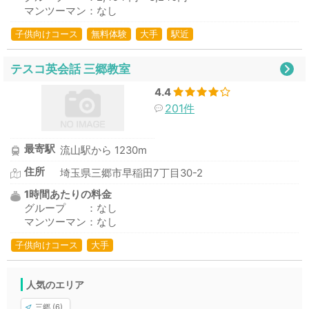
マンツーマン：なし
子供向けコース
無料体験
大手
駅近
テスコ英会話 三郷教室
4.4
201件
最寄駅
流山駅から 1230m
住所
埼玉県三郷市早稲田7丁目30-2
1時間あたりの料金
グループ ：なし
マンツーマン：なし
子供向けコース
大手
人気のエリア
三郷 (6)