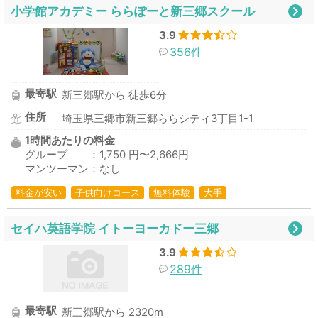
小学館アカデミー ららぽーと新三郷スクール
3.9
356件
最寄駅
新三郷駅から 徒歩6分
住所
埼玉県三郷市新三郷ららシティ3丁目1-1
1時間あたりの料金
グループ ：1,750 円〜2,666円
マンツーマン：なし
料金が安い
子供向けコース
無料体験
大手
セイハ英語学院 イトーヨーカドー三郷
3.9
289件
最寄駅
新三郷駅から 2320m