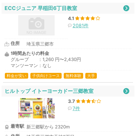
ECCジュニア 早稲田6丁目教室
4.1
2081件
住所
埼玉県三郷市
1時間あたりの料金
グループ ：1,260 円〜2,430円
マンツーマン：なし
料金が安い
子供向けコース
無料体験
大手
ヒルトップ イトーヨーカドー三郷教室
3.7
7件
最寄駅
新三郷駅から 2320m