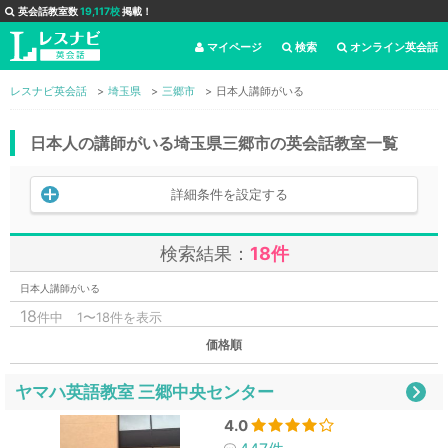
英会話教室数
19,117校
掲載！
マイページ
検索
オンライン英会話
レスナビ英会話
埼玉県
三郷市
日本人講師がいる
日本人の講師がいる埼玉県三郷市の英会話教室一覧
詳細条件を設定する
検索結果：
18件
日本人講師がいる
18
件中
1〜18件を表示
価格順
ヤマハ英語教室 三郷中央センター
4.0