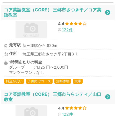
コア英語教室（CORE） 三郷市さつき平／コア英
語教室
4.4
122件
最寄駅
新三郷駅から 820m
住所
埼玉県三郷市さつき平2丁目3-1
1時間あたりの料金
グループ ：1,125 円〜2,000円
マンツーマン：なし
料金が安い
子供向けコース
無料体験
大手
コア英語教室（CORE） 三郷市ららシティ／山口
教室
4.4
122件