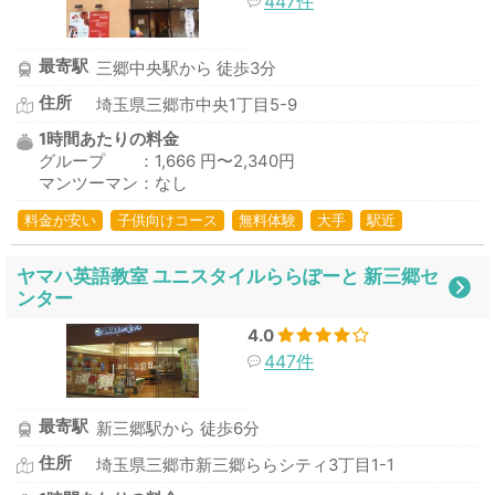
447件
最寄駅
三郷中央駅から 徒歩3分
住所
埼玉県三郷市中央1丁目5-9
1時間あたりの料金
グループ ：1,666 円〜2,340円
マンツーマン：なし
料金が安い
子供向けコース
無料体験
大手
駅近
ヤマハ英語教室 ユニスタイルららぽーと 新三郷セ
ンター
4.0
447件
最寄駅
新三郷駅から 徒歩6分
住所
埼玉県三郷市新三郷ららシティ3丁目1-1