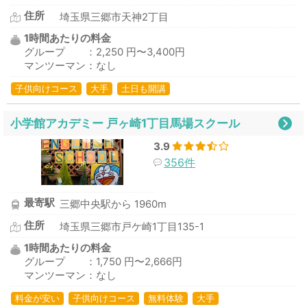
住所
埼玉県三郷市天神2丁目
1時間あたりの料金
グループ ：2,250 円〜3,400円
マンツーマン：なし
子供向けコース
大手
土日も開講
小学館アカデミー 戸ヶ崎1丁目馬場スクール
3.9
356件
最寄駅
三郷中央駅から 1960m
住所
埼玉県三郷市戸ケ崎1丁目135-1
1時間あたりの料金
グループ ：1,750 円〜2,666円
マンツーマン：なし
料金が安い
子供向けコース
無料体験
大手