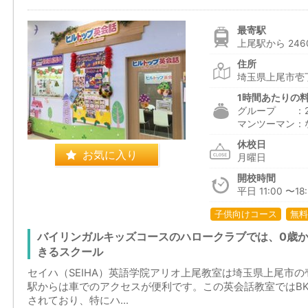
最寄駅
上尾駅から 246
住所
埼玉県上尾市壱
1時間あたりの
グループ ：2,2
マンツーマン：
休校日
お気に入り
月曜日
開校時間
平日 11:00 〜18:
子供向けコース
無料
バイリンガルキッズコースのハロークラブでは、0歳か
きるスクール
セイハ（SEIHA）英語学院アリオ上尾教室は埼玉県上尾市
駅からは車でのアクセスが便利です。この英会話教室ではB
されており、特にハ...