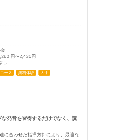
料金
60 円〜2,430円
なし
コース
無料体験
大手
ブな発音を習得するだけでなく、読
発達に合わせた指導方針により、最適な