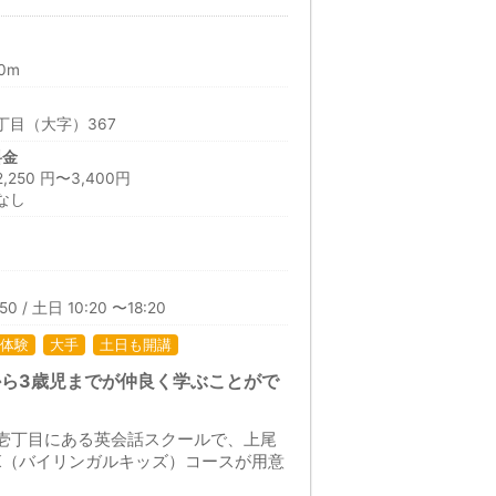
0m
丁目（大字）367
料金
50 円〜3,400円
なし
50 / 土日 10:20 〜18:20
体験
大手
土日も開講
ら3歳児までが仲良く学ぶことがで
の壱丁目にある英会話スクールで、上尾
K（バイリンガルキッズ）コースが用意