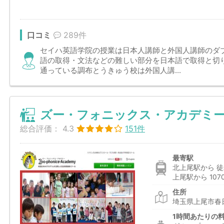
口コミ
289件
セイハ英語学院の授業は日本人講師と外国人講師のダ
語の取得・文法などの難しい部分を日本語で取得と切
通っている調布とうきゅう校は外国人講...
ズー・フォニックス・アカデミー
総合評価：
4.3
151件
最寄駅
北上尾駅から 徒
上尾駅から 107
住所
埼玉県上尾市春日
1時間あたりの