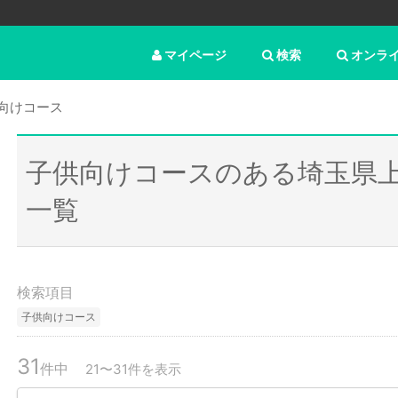
マイページ
検索
オンラ
向けコース
子供向けコースのある埼玉県
一覧
検索項目
子供向けコース
31
件中
21〜31件を表示