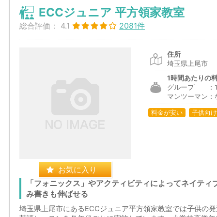
ECCジュニア 平方領家教室
総合評価：
4.1
2081件
住所
埼玉県上尾市
1時間あたりの
グループ ：1,2
マンツーマン：
料金が安い
子供向け
お気に入り
「フォニックス」やアクティビティによってネイティ
み書きも伸ばせる
埼玉県上尾市にあるECCジュニア平方領家教室では子供の