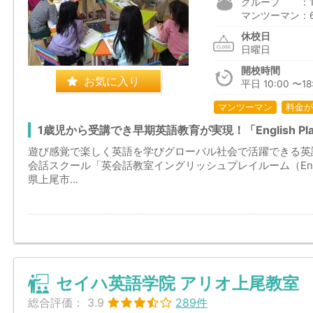
グループ ：1,6
マンツーマン：6
休校日
日曜日
開校時間
お気に入り
平日 10:00 〜18:
マンツーマン
料金が
1歳児から受講でき早期英語教育が実現！「English Pl
遊び感覚で楽しく英語を学びグローバル社会で活躍できる英
会話スクール「英会話教室イングリッシュプレイルーム（Englis
県上尾市...
セイハ英語学院 アリオ上尾教室
総合評価：
3.9
289件