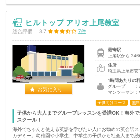
ヒルトップ アリオ上尾教室
総合評価：
3.7
7件
最寄駅
上尾駅から 246
住所
埼玉県上尾市壱
1時間あたりの
グループ ：2,2
お気に入り
マンツーマン：
子供向けコース
無料
子供から大人までグループレッスンを受講OK！海外
スクール！
海外でちゃんと使える英語を学びたい人にお勧めの英会話ス
カデミー。幼稚園や小学生、中学生の子供から社会人まで続