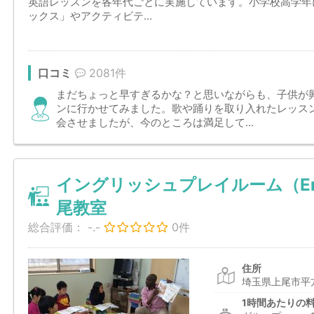
英語レッスンを各年代ごとに実施しています。小学校高学年
ックス」やアクティビテ...
口コミ
2081件
まだちょっと早すぎるかな？と思いながらも、子供が
ンに行かせてみました。歌や踊りを取り入れたレッス
会させましたが、今のところは満足して...
イングリッシュプレイルーム（Englis
尾教室
総合評価：
-.-
0件
住所
埼玉県上尾市平
1時間あたりの