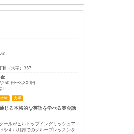
0m
丁目（大字）367
料金
50 円〜3,300円
なし
体験
大手
で通じる本格的な英語を学べる英会話
クールがヒルトップイングリッシュア
けやすい月謝でのグループレッスンを