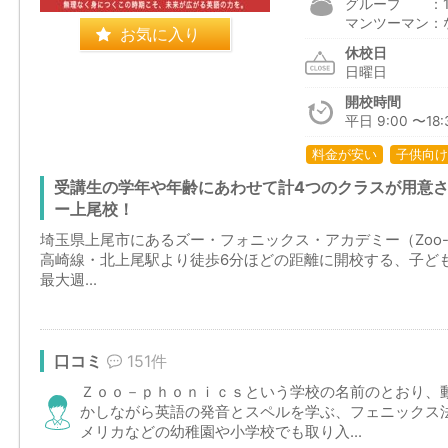
グループ ：1,4
マンツーマン：
お気に入り
休校日
日曜日
開校時間
平日 9:00 〜18:
料金が安い
子供向け
受講生の学年や年齢にあわせて計4つのクラスが用意
ー上尾校！
埼玉県上尾市にあるズー・フォニックス・アカデミー（Zoo-pho
高崎線・北上尾駅より徒歩6分ほどの距離に開校する、子ど
最大週...
口コミ
151件
Ｚｏｏ－ｐｈｏｎｉｃｓという学校の名前のとおり、
かしながら英語の発音とスペルを学ぶ、フェニックス
メリカなどの幼稚園や小学校でも取り入...