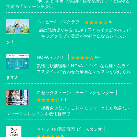
師による”本当”の英語の指導を続けている信頼と
実績の「シェーン英会話」
ペッピーキッズクラブ
(4.2)
1歳の乳幼児から参加OK！子ども英会話のペッピ
ーキッズクラブで英語が大好きになるレッスン
を！
NOVA（ノバ）
(4.1)
気軽に駅前留学！NOVA（ノバ）なら様々なライ
フスタイルに合わせた最適なレッスンが受けられ
ます♪
ロゼッタストーン・ラーニングセンター
(4.3)
「挫折させない」ことをモットーとした親身なマ
ンツーマンレッスンを低価格帯で
ベネッセの英語教室 ビースタジオ
(4.5)