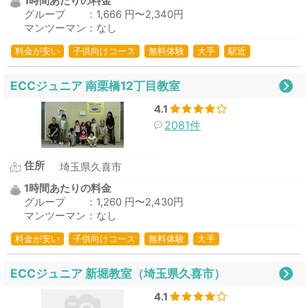
1時間あたりの料金
グループ ：1,666 円〜2,340円
マンツーマン：なし
料金が安い
子供向けコース
無料体験
大手
駅近
ECCジュニア 南栗橋12丁目教室
4.1
2081件
住所
埼玉県久喜市
1時間あたりの料金
グループ ：1,260 円〜2,430円
マンツーマン：なし
料金が安い
子供向けコース
無料体験
大手
ECCジュニア 新堀教室（埼玉県久喜市）
4.1