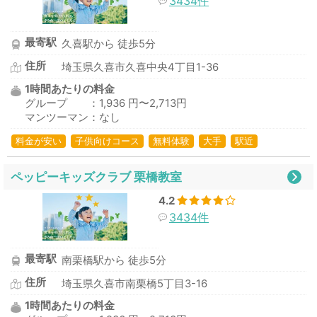
3434件
最寄駅
久喜駅から 徒歩5分
住所
埼玉県久喜市久喜中央4丁目1-36
1時間あたりの料金
グループ ：1,936 円〜2,713円
マンツーマン：なし
料金が安い
子供向けコース
無料体験
大手
駅近
ペッピーキッズクラブ 栗橋教室
4.2
3434件
最寄駅
南栗橋駅から 徒歩5分
住所
埼玉県久喜市南栗橋5丁目3-16
1時間あたりの料金