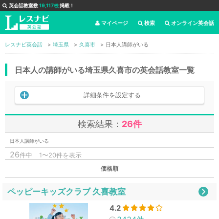
英会話教室数
19,117校
掲載！
マイページ
検索
オンライン英会話
レスナビ英会話
埼玉県
久喜市
日本人講師がいる
日本人の講師がいる埼玉県久喜市の英会話教室一覧
詳細条件を設定する
検索結果：
26件
日本人講師がいる
26
件中
1〜20件を表示
価格順
ペッピーキッズクラブ 久喜教室
4.2