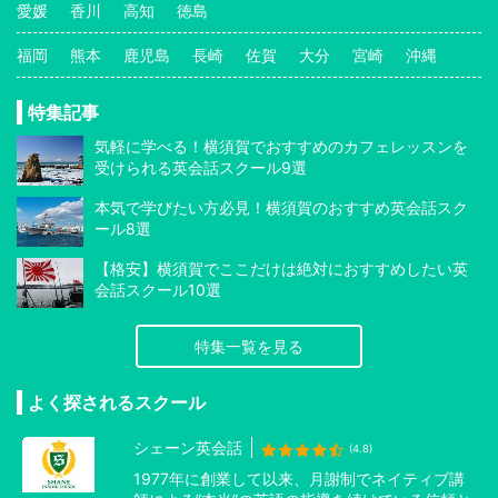
愛媛
香川
高知
徳島
福岡
熊本
鹿児島
長崎
佐賀
大分
宮崎
沖縄
特集記事
気軽に学べる！横須賀でおすすめのカフェレッスンを
受けられる英会話スクール9選
本気で学びたい方必見！横須賀のおすすめ英会話スク
ール8選
【格安】横須賀でここだけは絶対におすすめしたい英
会話スクール10選
特集一覧を見る
よく探されるスクール
シェーン英会話
(4.8)
1977年に創業して以来、月謝制でネイティブ講