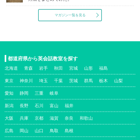
マガジン一覧を見る
都道府県から英会話教室を探す
北海道
青森
岩手
秋田
宮城
山形
福島
東京
神奈川
埼玉
千葉
茨城
群馬
栃木
山梨
愛知
静岡
三重
岐阜
新潟
長野
石川
富山
福井
大阪
兵庫
京都
滋賀
奈良
和歌山
広島
岡山
山口
鳥取
島根