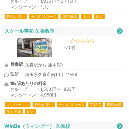
グループ ：1,936 円〜2,713円
マンツーマン：なし
料金が安い
子供向けコース
無料体験
大手
駅近
スクール英和 久喜教室
-.-
0件
最寄駅
久喜駅から 徒歩5分
住所
埼玉県久喜市南1丁目11-36
1時間あたりの料金
グループ ：1,500 円〜1,833円
マンツーマン：4,950円
マンツーマン
料金が安い
子供向けコース
TOEIC
無料体験
夜も開講
駅近
WinBe（ウィンビー） 久喜校