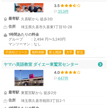
3.5
353件
最寄駅
久喜駅から 徒歩3分
住所
埼玉県久喜市久喜東1丁目10-28
1時間あたりの料金
グループ ：2,494 円〜3,240円
マンツーマン：なし
子供向けコース
無料体験
夜も開講
大手
駅近
ヤマハ英語教室 ダイエー東鷲宮センター
4.0
447件
最寄駅
東鷲宮駅から 徒歩2分
住所
埼玉県久喜市桜田3丁目2-1