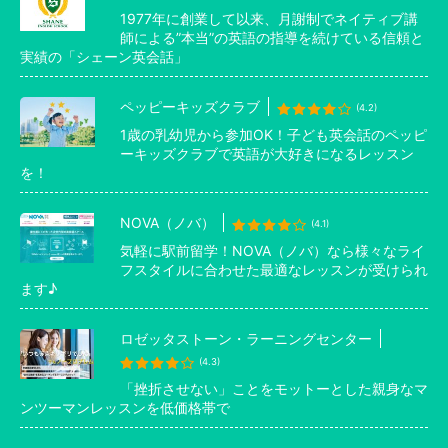
1977年に創業して以来、月謝制でネイティブ講
師による”本当”の英語の指導を続けている信頼と
実績の「シェーン英会話」
ペッピーキッズクラブ
(4.2)
1歳の乳幼児から参加OK！子ども英会話のペッピ
ーキッズクラブで英語が大好きになるレッスン
を！
NOVA（ノバ）
(4.1)
気軽に駅前留学！NOVA（ノバ）なら様々なライ
フスタイルに合わせた最適なレッスンが受けられ
ます♪
ロゼッタストーン・ラーニングセンター
(4.3)
「挫折させない」ことをモットーとした親身なマ
ンツーマンレッスンを低価格帯で