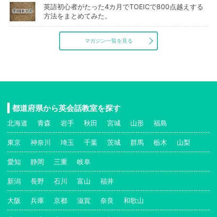
英語初心者がたった4カ月でTOEICで800点越えする
方法をまとめてみた。
マガジン一覧を見る
都道府県から英会話教室を探す
北海道
青森
岩手
秋田
宮城
山形
福島
東京
神奈川
埼玉
千葉
茨城
群馬
栃木
山梨
愛知
静岡
三重
岐阜
新潟
長野
石川
富山
福井
大阪
兵庫
京都
滋賀
奈良
和歌山