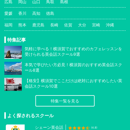
広島
岡山
山口
鳥取
島根
愛媛
香川
高知
徳島
福岡
熊本
鹿児島
長崎
佐賀
大分
宮崎
沖縄
特集記事
気軽に学べる！横須賀でおすすめのカフェレッスンを
受けられる英会話スクール9選
本気で学びたい方必見！横須賀のおすすめ英会話スク
ール8選
【格安】横須賀でここだけは絶対におすすめしたい英
会話スクール10選
特集一覧を見る
よく探されるスクール
シェーン英会話
(4.8)