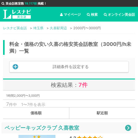
英会話教室数
19,117校
掲載！
マイページ
検索
オンライン英会話
レスナビ英会話
埼玉県
久喜駅周辺
2000円〜3000円
料金・価格の安い久喜の格安英会話教室（3000円/h未
満）一覧
詳細条件を設定する
検索結果：
7件
1時間2,000円〜3,000円
7
件中
1〜7件を表示
価格順
駅近順
ペッピーキッズクラブ 久喜教室