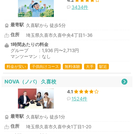
4.2
3434件
最寄駅
久喜駅から 徒歩5分
住所
埼玉県久喜市久喜中央4丁目1-36
1時間あたりの料金
グループ ：1,936 円〜2,713円
マンツーマン：なし
料金が安い
子供向けコース
無料体験
大手
駅近
NOVA（ノバ） 久喜校
4.1
1524件
最寄駅
久喜駅から 徒歩1分
住所
埼玉県久喜市久喜中央1丁目1-20