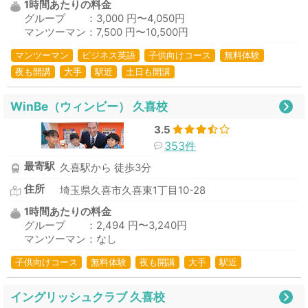
1時間あたりの料金
グループ ：3,000 円〜4,050円
マンツーマン：7,500 円〜10,500円
マンツーマン
ビジネス英語
子供向けコース
無料体験
夜も開講
大手
駅近
土日も開講
WinBe（ウィンビー） 久喜校
3.5
353件
最寄駅
久喜駅から 徒歩3分
住所
埼玉県久喜市久喜東1丁目10-28
1時間あたりの料金
グループ ：2,494 円〜3,240円
マンツーマン：なし
子供向けコース
無料体験
夜も開講
大手
駅近
イングリッシュクラブ 久喜校