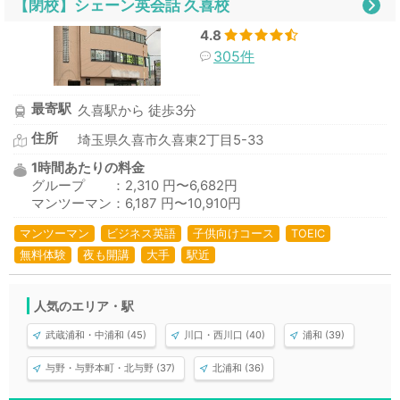
【閉校】シェーン英会話 久喜校
4.8
305件
最寄駅
久喜駅から 徒歩3分
住所
埼玉県久喜市久喜東2丁目5-33
1時間あたりの料金
グループ ：2,310 円〜6,682円
マンツーマン：6,187 円〜10,910円
マンツーマン
ビジネス英語
子供向けコース
TOEIC
無料体験
夜も開講
大手
駅近
人気のエリア・駅
武蔵浦和・中浦和 (45)
川口・西川口 (40)
浦和 (39)
与野・与野本町・北与野 (37)
北浦和 (36)