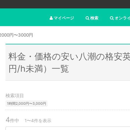
マイページ
検索
オンラ
2000円〜3000円
料金・価格の安い八潮の格安英
円/h未満）一覧
検索項目
1時間2,000円〜3,000円
4
件中
1〜4件を表示