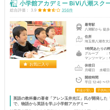
小学館アカデミー BiVi八潮スク
総合評価：
3.9
356件
最寄駅
八潮駅から 徒歩
住所
埼玉県八潮市大瀬
1時間あたりの
グループ ：1,7
マンツーマン：
お気に入り
休校日
月曜日 水曜
開校時間
平日 12:40 〜17:
料金が安い
子供向け
英語の教科書の著者「アレン玉井光江」氏が開発した
で、物語から英語を学ぶ小学館アカデミー