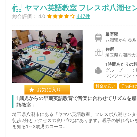
ヤマハ英語教室 フレスポ八潮セ
総合評価：
4.0
447件
最寄駅
八潮駅から 徒歩
住所
埼玉県八潮市大瀬
1時間あたりの
グループ ：1,6
マンツーマン：
料金が安い
子供向け
お気に入り
1歳児からの早期英語教育で音楽に合わせてリズムを
語教室」
埼玉県八潮市にある「ヤマハ英語教室」フレスポ八潮センタ
徒歩2分とアクセスの良い立地にあります。親子の触れ合い
を知る1～3歳児のコース...