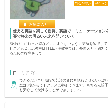
料金が安い
子供向け
お気に入り
使える英語を楽しく習得。英語でコミュニケーション
導で将来の明るい未来を開いていく
海外旅行に行った時などに、困らないように英語を習得して
社こども英会話教室LITTLE八潮教室では、外国人と問題
るための指導をして...
口コミ
7件
できるだけ早い段階で英語の音に耳慣れさせたいと思
室は0歳からでもクラスに参加できます。もちろん親
も安心して受けることができます。ベ...