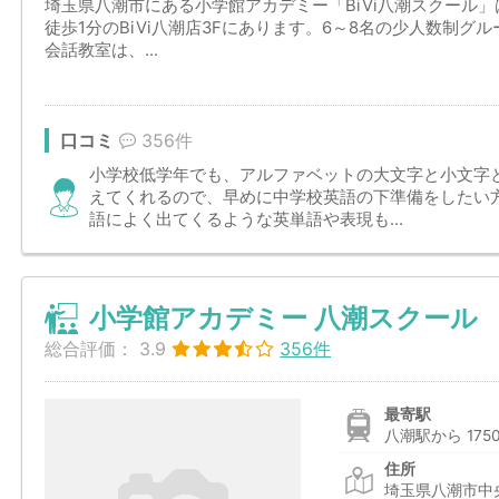
埼玉県八潮市にある小学館アカデミー「BiVi八潮スクール
徒歩1分のBiVi八潮店3Fにあります。6～8名の少人数制
会話教室は、...
口コミ
356件
小学校低学年でも、アルファベットの大文字と小文字
えてくれるので、早めに中学校英語の下準備をしたい
語によく出てくるような英単語や表現も...
小学館アカデミー 八潮スクール
総合評価：
3.9
356件
最寄駅
八潮駅から 175
住所
埼玉県八潮市中央