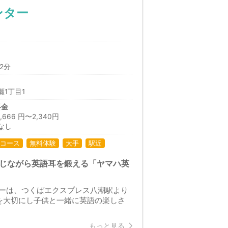
ンター
2分
1丁目1
料金
66 円〜2,340円
なし
コース
無料体験
大手
駅近
感じながら英語耳を鍛える「ヤマハ英
ーは、つくばエクスプレス八潮駅より
を大切にし子供と一緒に英語の楽しさ
もっと見る