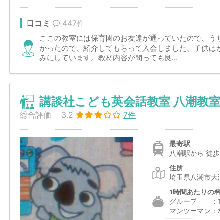
口コミ
447件
ここの教室には保育園のお友達が通っていたので、う
かったので、紹介してもらって入会しました。子供は
みにしています。教材内容が問っても良...
講談社こども英会話教室 八潮教
総合評価：
3.2
7件
最寄駅
八潮駅から 徒歩
住所
埼玉県八潮市大瀬
1時間あたりの
グループ ：1,9
マンツーマン：