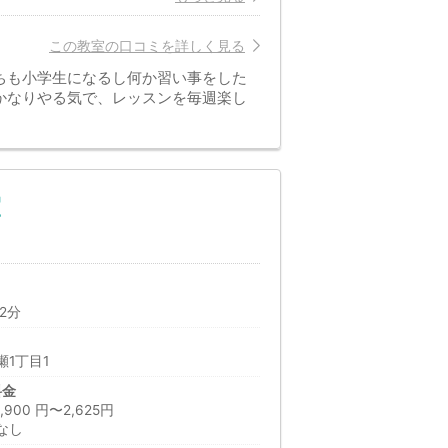
この教室の口コミを詳しく見る
ちも小学生になるし何か習い事をした
かなりやる気で、レッスンを毎週楽し
室
2分
1丁目1
料金
00 円〜2,625円
なし