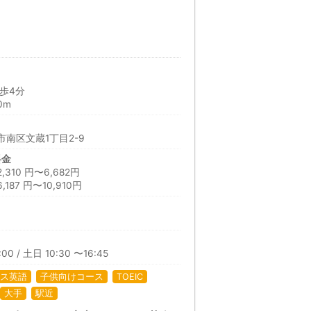
歩4分
0m
南区文蔵1丁目2-9
料金
10 円〜6,682円
87 円〜10,910円
日
00 / 土日 10:30 〜16:45
ス英語
子供向けコース
TOEIC
大手
駅近