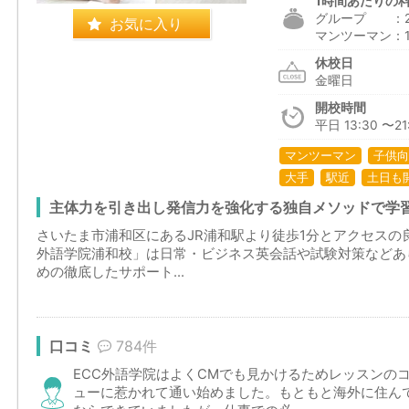
1時間あたりの
グループ ：2,6
お気に入り
マンツーマン：12
休校日
金曜日
開校時間
平日 13:30 〜21:
マンツーマン
子供向
大手
駅近
土日も
主体力を引き出し発信力を強化する独自メソッドで学習
さいたま市浦和区にあるJR浦和駅より徒歩1分とアクセスの
外語学院浦和校」は日常・ビジネス英会話や試験対策などあ
めの徹底したサポート...
口コミ
784件
ECC外語学院はよくCMでも見かけるためレッスンの
ューに惹かれて通い始めました。もともと海外に住ん