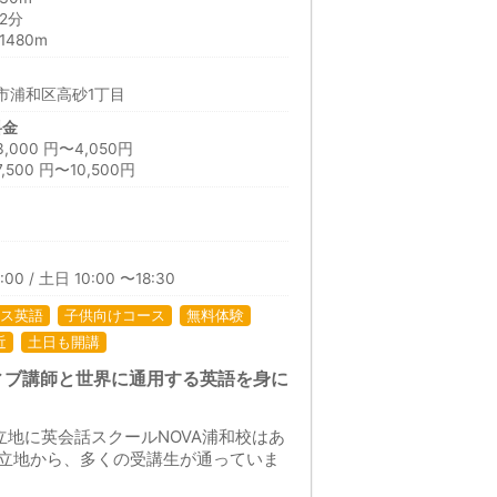
2分
480m
市浦和区高砂1丁目
料金
00 円〜4,050円
00 円〜10,500円
日
00 / 土日 10:00 〜18:30
ス英語
子供向けコース
無料体験
近
土日も開講
ィブ講師と世界に通用する英語を身に
立地に英会話スクールNOVA浦和校はあ
立地から、多くの受講生が通っていま