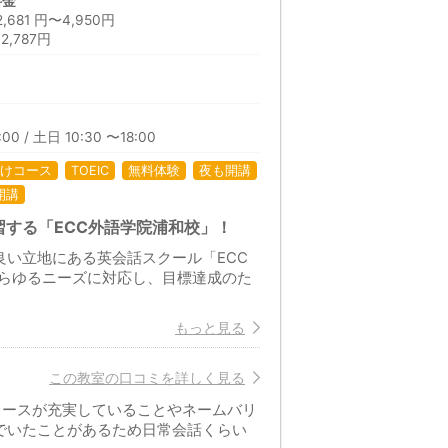
料金
81 円〜4,950円
,787円
00 / 土日 10:30 〜18:00
けコース
TOEIC
無料体験
夜も開講
開講
する「ECC外語学院浦和校」！
良い立地にある英会話スクール「ECC
らゆるニーズに対応し、目標達成のた
もっと見る
この教室の口コミを詳しく見る
コースが充実していることやネームバリ
でいたことがあるため日常会話くらい