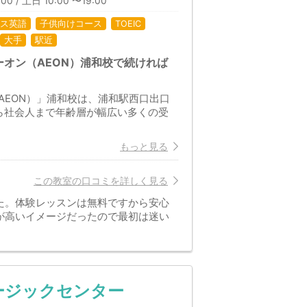
00 / 土日 10:00 〜19:00
ス英語
子供向けコース
TOEIC
大手
駅近
オン（AEON）浦和校で続ければ
AEON）」浦和校は、浦和駅西口出口
ら社会人まで年齢層が幅広い多くの受
もっと見る
この教室の口コミを詳しく見る
た。体験レッスンは無料ですから安心
が高いイメージだったので最初は迷い
ージックセンター