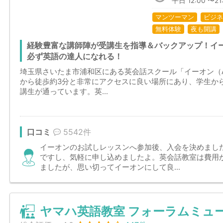
平日 12:00 〜21:
マンツーマン
ビジネ
無料体験
夜も開講
経験豊富な講師陣が受講生を指導＆バックアップ！イー
必ず英語の達人になれる！
埼玉県さいたま市浦和区にある英会話スクール「イーオン（
から徒歩約3分と非常にアクセスに良い場所にあり、学生か
講生が通っています。英...
口コミ
5542件
イーオンのお試しレッスンへ参加後、入会を決めまし
ですし、気軽に申し込めましたよ。英会話教室は費用
ましたが、思い切ってイーオンにして良...
ヤマハ英語教室 フォーラムミュ