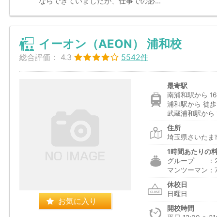
ならできていましたが、仕事での必...
イーオン（AEON） 浦和校
総合評価：
4.3
5542件
最寄駅
南浦和駅から 16
浦和駅から 徒歩
武蔵浦和駅から 1
住所
埼玉県さいたま市
1時間あたりの
グループ ：2,5
マンツーマン：7,1
休校日
日曜日
お気に入り
開校時間