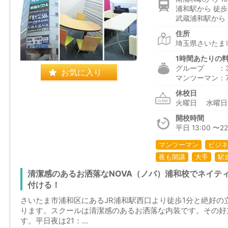
浦和駅から 徒歩
武蔵浦和駅から 1
住所
埼玉県さいたま
1時間あたりの
グループ ：3,0
お気に入り
マンツーマン：7,5
休校日
火曜日 水曜
開校時間
平日 13:00 〜22:
マンツーマン
ビジネ
夜も開講
大手
駅
清潔感のあるお洒落なNOVA（ノバ）浦和校でネイテ
付ける！
さいたま市浦和区にあるJR浦和駅西口より徒歩1分と絶好の
ります。スクールは清潔感のあるお洒落な内装です。その好
す。平日夜は21：...