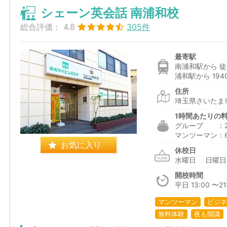
シェーン英会話 南浦和校
総合評価：
4.8
305件
最寄駅
南浦和駅から 徒
浦和駅から 194
住所
埼玉県さいたま市
1時間あたりの
グループ ：2,3
マンツーマン：6,1
お気に入り
休校日
水曜日 日曜
開校時間
平日 13:00 〜21:
マンツーマン
ビジネ
無料体験
夜も開講