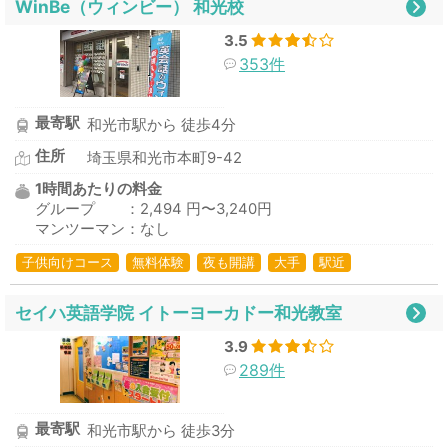
WinBe（ウィンビー） 和光校
3.5
353件
最寄駅
和光市駅から 徒歩4分
住所
埼玉県和光市本町9-42
1時間あたりの料金
グループ ：2,494 円〜3,240円
マンツーマン：なし
子供向けコース
無料体験
夜も開講
大手
駅近
セイハ英語学院 イトーヨーカドー和光教室
3.9
289件
最寄駅
和光市駅から 徒歩3分