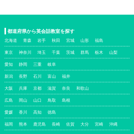
都道府県から英会話教室を探す
北海道
青森
岩手
秋田
宮城
山形
福島
東京
神奈川
埼玉
千葉
茨城
群馬
栃木
山梨
愛知
静岡
三重
岐阜
新潟
長野
石川
富山
福井
大阪
兵庫
京都
滋賀
奈良
和歌山
広島
岡山
山口
鳥取
島根
愛媛
香川
高知
徳島
福岡
熊本
鹿児島
長崎
佐賀
大分
宮崎
沖縄