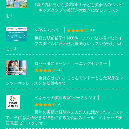
1歳の乳幼児から参加OK！子ども英会話のペッピ
ーキッズクラブで英語が大好きになるレッスン
を！
NOVA（ノバ）
(4.1)
気軽に駅前留学！NOVA（ノバ）なら様々なライ
フスタイルに合わせた最適なレッスンが受けられ
ます♪
ロゼッタストーン・ラーニングセンター
(4.3)
「挫折させない」ことをモットーとした親身なマ
ンツーマンレッスンを低価格帯で
ベネッセの英語教室 ビースタジオ
(4.5)
長年の実績と経験をふんだんに活かしたレッスン
で、子供を英語好き＆得意にする英会話スクール「ベネッセの英
語教室 ビースタジオ」