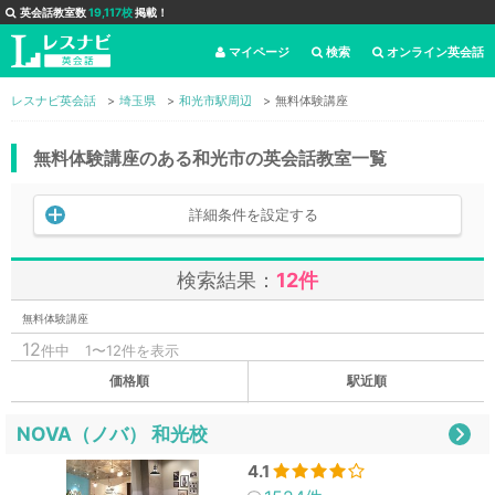
英会話教室数
19,117校
掲載！
マイページ
検索
オンライン英会話
レスナビ英会話
埼玉県
和光市駅周辺
無料体験講座
無料体験講座のある和光市の英会話教室一覧
詳細条件を設定する
検索結果：
12件
無料体験講座
12
件中
1〜12件を表示
価格順
駅近順
NOVA（ノバ） 和光校
4.1