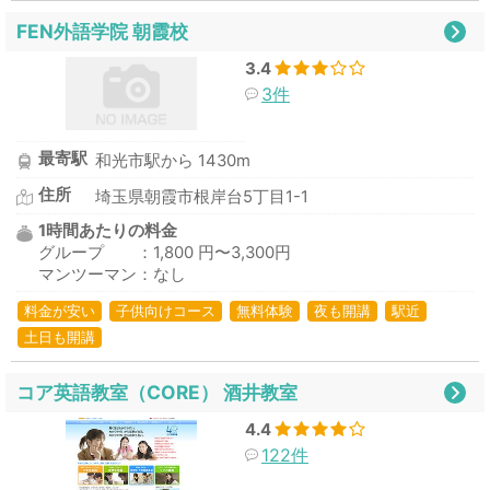
FEN外語学院 朝霞校
3.4
3件
最寄駅
和光市駅から 1430m
住所
埼玉県朝霞市根岸台5丁目1-1
1時間あたりの料金
グループ ：1,800 円〜3,300円
マンツーマン：なし
料金が安い
子供向けコース
無料体験
夜も開講
駅近
土日も開講
コア英語教室（CORE） 酒井教室
4.4
122件