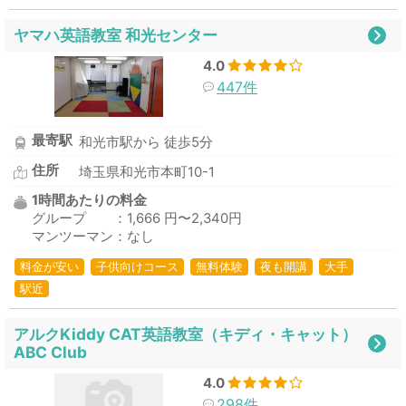
ヤマハ英語教室 和光センター
4.0
447件
最寄駅
和光市駅から 徒歩5分
住所
埼玉県和光市本町10-1
1時間あたりの料金
グループ ：1,666 円〜2,340円
マンツーマン：なし
料金が安い
子供向けコース
無料体験
夜も開講
大手
駅近
アルクKiddy CAT英語教室（キディ・キャット）
ABC Club
4.0
298件