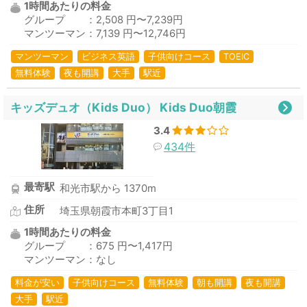
1時間あたりの料金
グループ ：2,508 円〜7,239円
マンツーマン：7,139 円〜12,746円
マンツーマン
ビジネス英語
子供向けコース
TOEIC
無料体験
夜も開講
大手
駅近
キッズデュオ（Kids Duo） Kids Duo朝霞
3.4
434件
最寄駅
和光市駅から 1370m
住所
埼玉県朝霞市本町3丁目1
1時間あたりの料金
グループ ：675 円〜1,417円
マンツーマン：なし
料金が安い
子供向けコース
無料体験
朝も開講
夜も開講
大手
駅近