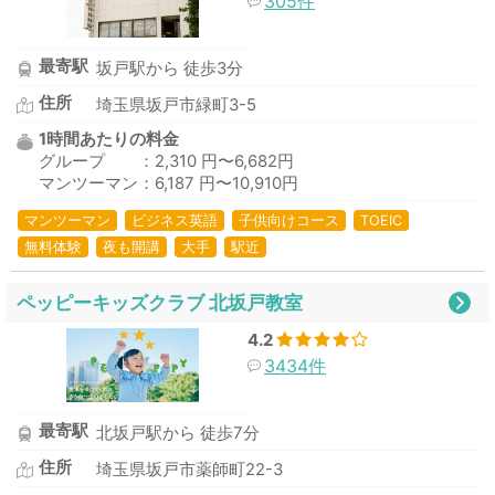
305件
最寄駅
坂戸駅から 徒歩3分
住所
埼玉県坂戸市緑町3-5
1時間あたりの料金
グループ ：2,310 円〜6,682円
マンツーマン：6,187 円〜10,910円
マンツーマン
ビジネス英語
子供向けコース
TOEIC
無料体験
夜も開講
大手
駅近
ペッピーキッズクラブ 北坂戸教室
4.2
3434件
最寄駅
北坂戸駅から 徒歩7分
住所
埼玉県坂戸市薬師町22-3