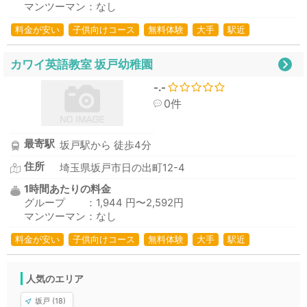
マンツーマン：なし
料金が安い
子供向けコース
無料体験
大手
駅近
カワイ英語教室 坂戸幼稚園
-.-
0件
最寄駅
坂戸駅から 徒歩4分
住所
埼玉県坂戸市日の出町12-4
1時間あたりの料金
グループ ：1,944 円〜2,592円
マンツーマン：なし
料金が安い
子供向けコース
無料体験
大手
駅近
人気のエリア
坂戸 (18)