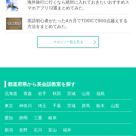
海外旅行に行くなら絶対に入れておきたいおすすめス
マホアプリ12選まとめてみた。
英語初心者がたった4カ月でTOEICで800点越えする
方法をまとめてみた。
マガジン一覧を見る
都道府県から英会話教室を探す
北海道
青森
岩手
秋田
宮城
山形
福島
東京
神奈川
埼玉
千葉
茨城
群馬
栃木
山梨
愛知
静岡
三重
岐阜
新潟
長野
石川
富山
福井