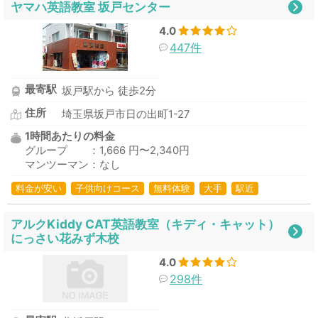
ヤマハ英語教室 坂戸センター
4.0
447件
最寄駅
坂戸駅から 徒歩2分
住所
埼玉県坂戸市日の出町1-27
1時間あたりの料金
グループ ：1,666 円〜2,340円
マンツーマン：なし
料金が安い
子供向けコース
無料体験
大手
駅近
アルクKiddy CAT英語教室（キディ・キャット）
にっさい花みず木校
4.0
298件