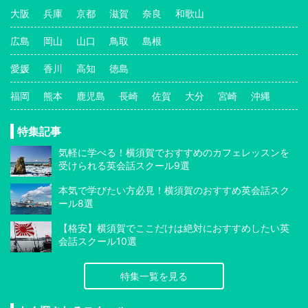
大阪
兵庫
京都
滋賀
奈良
和歌山
広島
岡山
山口
鳥取
島根
愛媛
香川
高知
徳島
福岡
熊本
鹿児島
長崎
佐賀
大分
宮崎
沖縄
特集記事
気軽に学べる！横須賀でおすすめのカフェレッスンを
受けられる英会話スクール9選
本気で学びたい方必見！横須賀のおすすめ英会話スク
ール8選
【格安】横須賀でここだけは絶対におすすめしたい英
会話スクール10選
特集一覧を見る