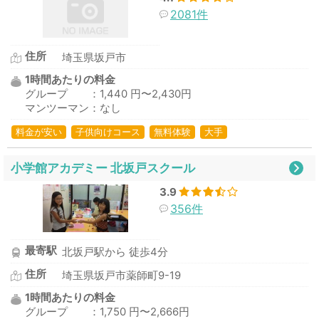
2081件
住所
埼玉県坂戸市
1時間あたりの料金
グループ ：1,440 円〜2,430円
マンツーマン：なし
料金が安い
子供向けコース
無料体験
大手
小学館アカデミー 北坂戸スクール
3.9
356件
最寄駅
北坂戸駅から 徒歩4分
住所
埼玉県坂戸市薬師町9-19
1時間あたりの料金
グループ ：1,750 円〜2,666円