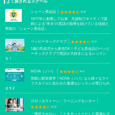
よく探されるスクール
シェーン英会話
(4.8)
1977年に創業して以来、月謝制でネイティブ講
師による”本当”の英語の指導を続けている信頼と
実績の「シェーン英会話」
ペッピーキッズクラブ
(4.2)
1歳の乳幼児から参加OK！子ども英会話のペッピ
ーキッズクラブで英語が大好きになるレッスン
を！
NOVA（ノバ）
(4.1)
気軽に駅前留学！NOVA（ノバ）なら様々なライ
フスタイルに合わせた最適なレッスンが受けられ
ます♪
ロゼッタストーン・ラーニングセンター
(4.3)
「挫折させない」ことをモットーとした親身なマ