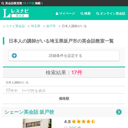
英会話教室数
19,117校
掲載！
マイページ
検索
オンライン英会話
レスナビ英会話
埼玉県
坂戸市
日本人講師がいる
日本人の講師がいる埼玉県坂戸市の英会話教室一覧
詳細条件を設定する
検索結果：
17件
日本人講師がいる
17
件中
1〜17件を表示
価格順
シェーン英会話 坂戸校
4.8