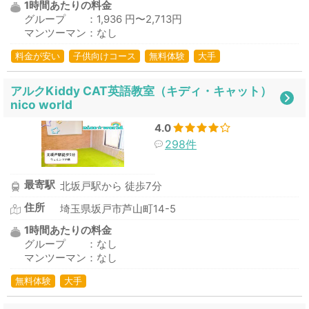
1時間あたりの料金
グループ ：1,936 円〜2,713円
マンツーマン：なし
料金が安い
子供向けコース
無料体験
大手
アルクKiddy CAT英語教室（キディ・キャット）
nico world
4.0
298件
最寄駅
北坂戸駅から 徒歩7分
住所
埼玉県坂戸市芦山町14-5
1時間あたりの料金
グループ ：なし
マンツーマン：なし
無料体験
大手