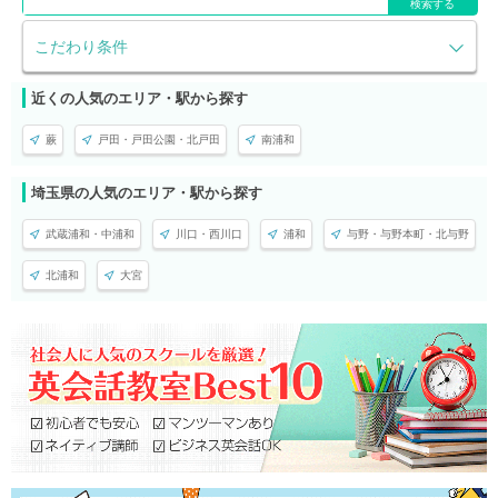
検索する
こだわり条件
近くの人気のエリア・駅から探す
蕨
戸田・戸田公園・北戸田
南浦和
埼玉県の人気のエリア・駅から探す
武蔵浦和・中浦和
川口・西川口
浦和
与野・与野本町・北与野
北浦和
大宮