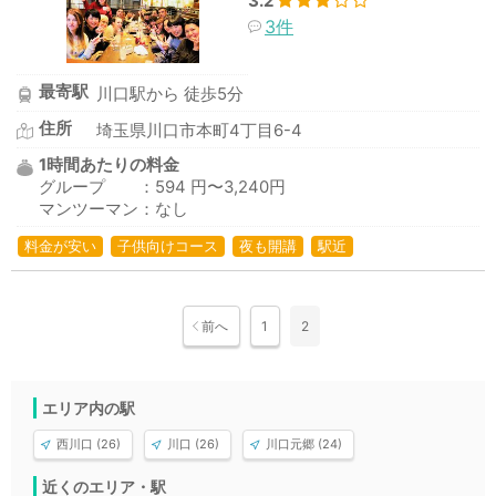
3.2
3件
最寄駅
川口駅から 徒歩5分
住所
埼玉県川口市本町4丁目6-4
1時間あたりの料金
グループ ：594 円〜3,240円
マンツーマン：なし
料金が安い
子供向けコース
夜も開講
駅近
前へ
1
2
エリア内の駅
西川口 (26)
川口 (26)
川口元郷 (24)
近くのエリア・駅