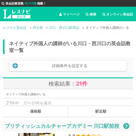
英会話教室数
19,117校
掲載！
マイページ
検索
オンライン英会話
レスナビ英会話
埼玉県
川口・西川口駅周辺
ネイティブ外国人講師がいる
ネイティブ外国人の講師がいる川口・西川口の英会話教
室一覧
詳細条件を設定する
検索結果：
21件
ネイティブ外国人講師がいる
21
件中
21〜21件を表示
価格順
駅近順
ブリティッシュカルチャーアカデミー 川口駅前校