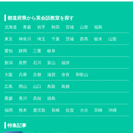
都道府県から英会話教室を探す
北海道
青森
岩手
秋田
宮城
山形
福島
東京
神奈川
埼玉
千葉
茨城
群馬
栃木
山梨
愛知
静岡
三重
岐阜
新潟
長野
石川
富山
福井
大阪
兵庫
京都
滋賀
奈良
和歌山
広島
岡山
山口
鳥取
島根
愛媛
香川
高知
徳島
福岡
熊本
鹿児島
長崎
佐賀
大分
宮崎
沖縄
特集記事