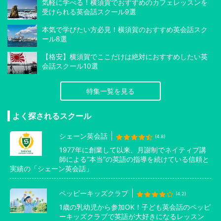
気軽に学べる！横須賀でおすすめのカフェレッスンを
受けられる英会話スクール9選
本気で学びたい方必見！横須賀のおすすめ英会話スク
ール8選
【格安】横須賀でここだけは絶対におすすめしたい英
会話スクール10選
特集一覧を見る
よく探されるスクール
シェーン英会話
(4.8)
1977年に創業して以来、月謝制でネイティブ講
師による”本当”の英語の指導を続けている信頼と
実績の「シェーン英会話」
ペッピーキッズクラブ
(4.2)
1歳の乳幼児から参加OK！子ども英会話のペッピ
ーキッズクラブで英語が大好きになるレッスン