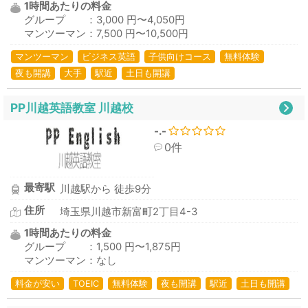
1時間あたりの料金
グループ ：3,000 円〜4,050円
マンツーマン：7,500 円〜10,500円
マンツーマン
ビジネス英語
子供向けコース
無料体験
夜も開講
大手
駅近
土日も開講
PP川越英語教室 川越校
-.-
0件
最寄駅
川越駅から 徒歩9分
住所
埼玉県川越市新富町2丁目4-3
1時間あたりの料金
グループ ：1,500 円〜1,875円
マンツーマン：なし
料金が安い
TOEIC
無料体験
夜も開講
駅近
土日も開講