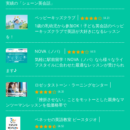
実績の「シェーン英会話」
ペッピーキッズクラブ
(4.2)
1歳の乳幼児から参加OK！子ども英会話のペッピ
ーキッズクラブで英語が大好きになるレッスン
を！
NOVA（ノバ）
(4.1)
気軽に駅前留学！NOVA（ノバ）なら様々なライ
フスタイルに合わせた最適なレッスンが受けられ
ます♪
ロゼッタストーン・ラーニングセンター
(4.3)
「挫折させない」ことをモットーとした親身なマ
ンツーマンレッスンを低価格帯で
ベネッセの英語教室 ビースタジオ
(4.5)