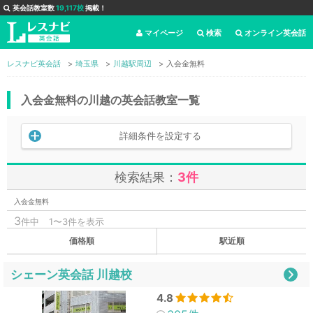
英会話教室数
19,117校
掲載！
マイページ
検索
オンライン英会話
レスナビ英会話
埼玉県
川越駅周辺
入会金無料
入会金無料の川越の英会話教室一覧
詳細条件を設定する
検索結果：
3件
入会金無料
3
件中
1〜3件を表示
価格順
駅近順
シェーン英会話 川越校
4.8