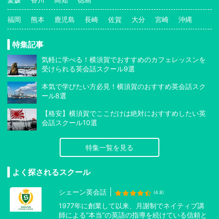
福岡
熊本
鹿児島
長崎
佐賀
大分
宮崎
沖縄
特集記事
気軽に学べる！横須賀でおすすめのカフェレッスンを
受けられる英会話スクール9選
本気で学びたい方必見！横須賀のおすすめ英会話スク
ール8選
【格安】横須賀でここだけは絶対におすすめしたい英
会話スクール10選
特集一覧を見る
よく探されるスクール
シェーン英会話
(4.8)
1977年に創業して以来、月謝制でネイティブ講
師による”本当”の英語の指導を続けている信頼と