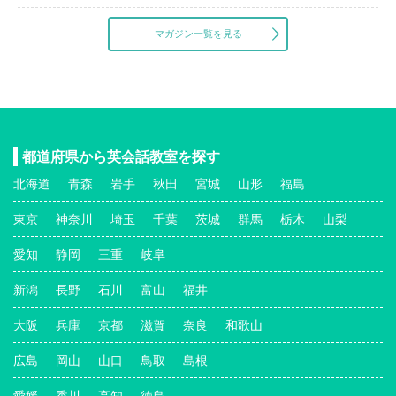
マガジン一覧を見る
都道府県から英会話教室を探す
北海道
青森
岩手
秋田
宮城
山形
福島
東京
神奈川
埼玉
千葉
茨城
群馬
栃木
山梨
愛知
静岡
三重
岐阜
新潟
長野
石川
富山
福井
大阪
兵庫
京都
滋賀
奈良
和歌山
広島
岡山
山口
鳥取
島根
愛媛
香川
高知
徳島