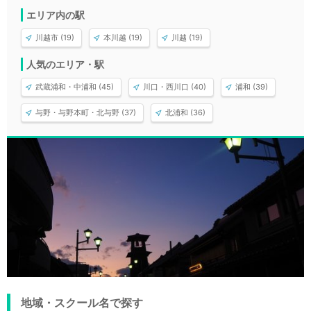
エリア内の駅
川越市 (19)
本川越 (19)
川越 (19)
人気のエリア・駅
武蔵浦和・中浦和 (45)
川口・西川口 (40)
浦和 (39)
与野・与野本町・北与野 (37)
北浦和 (36)
地域・スクール名で探す