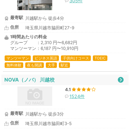
305件
最寄駅
川越駅から 徒歩4分
住所
埼玉県川越市脇田町27-9
1時間あたりの料金
グループ ：2,310 円〜6,682円
マンツーマン：6,187 円〜10,910円
マンツーマン
ビジネス英語
子供向けコース
TOEIC
無料体験
夜も開講
大手
駅近
NOVA（ノバ） 川越校
4.1
1524件
最寄駅
川越駅から 徒歩3分
住所
埼玉県川越市脇田町3-5