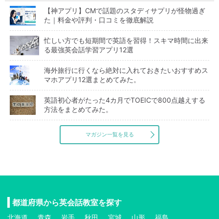
【神アプリ】CMで話題のスタディサプリが怪物過ぎ
た｜料金や評判・口コミを徹底解説
忙しい方でも短期間で英語を習得！スキマ時間に出来
る最強英会話学習アプリ12選
海外旅行に行くなら絶対に入れておきたいおすすめス
マホアプリ12選まとめてみた。
英語初心者がたった4カ月でTOEICで800点越えする
方法をまとめてみた。
マガジン一覧を見る
都道府県から英会話教室を探す
北海道
青森
岩手
秋田
宮城
山形
福島