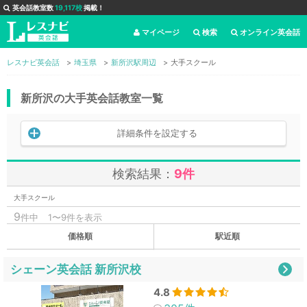
英会話教室数
19,117校
掲載！
マイページ
検索
オンライン英会話
レスナビ英会話
埼玉県
新所沢駅周辺
大手スクール
新所沢の大手英会話教室一覧
詳細条件を設定する
検索結果：
9件
大手スクール
9
件中
1〜9件を表示
価格順
駅近順
シェーン英会話 新所沢校
4.8