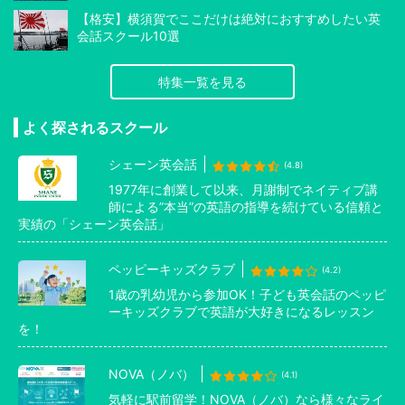
【格安】横須賀でここだけは絶対におすすめしたい英
会話スクール10選
特集一覧を見る
よく探されるスクール
シェーン英会話
(4.8)
1977年に創業して以来、月謝制でネイティブ講
師による”本当”の英語の指導を続けている信頼と
実績の「シェーン英会話」
ペッピーキッズクラブ
(4.2)
1歳の乳幼児から参加OK！子ども英会話のペッピ
ーキッズクラブで英語が大好きになるレッスン
を！
NOVA（ノバ）
(4.1)
気軽に駅前留学！NOVA（ノバ）なら様々なライ