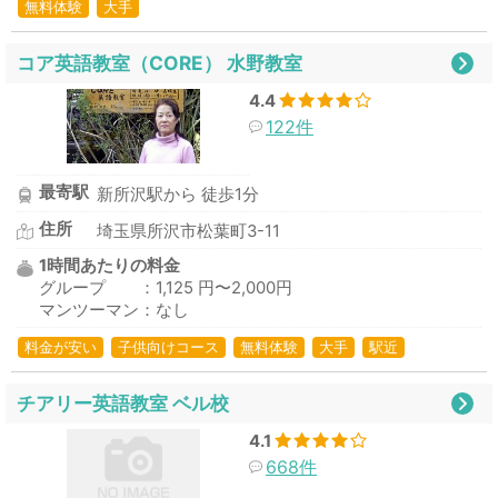
無料体験
大手
コア英語教室（CORE） 水野教室
4.4
122件
最寄駅
新所沢駅から 徒歩1分
住所
埼玉県所沢市松葉町3-11
1時間あたりの料金
グループ ：1,125 円〜2,000円
マンツーマン：なし
料金が安い
子供向けコース
無料体験
大手
駅近
チアリー英語教室 ベル校
4.1
668件