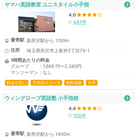
ヤマハ英語教室 ユニスタイル小手指
4.0
447件
最寄駅
新所沢駅から 1150m
住所
埼玉県所沢市上新井5丁目79-1
1時間あたりの料金
グループ ：1,666 円〜2,340円
マンツーマン：なし
料金が安い
子供向けコース
無料体験
大手
ウィングローブ英語塾 小手指校
4.4
156件
最寄駅
新所沢駅から 1400m