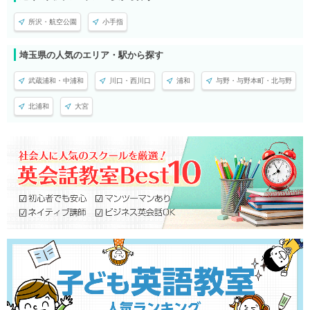
所沢・航空公園
小手指
埼玉県の人気のエリア・駅から探す
武蔵浦和・中浦和
川口・西川口
浦和
与野・与野本町・北与野
北浦和
大宮