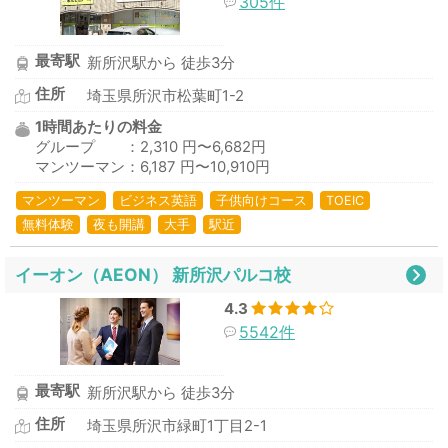
305件
最寄駅
新所沢駅から 徒歩3分
住所
埼玉県所沢市松葉町1-2
1時間あたりの料金
グループ ：2,310 円〜6,682円
マンツーマン：6,187 円〜10,910円
マンツーマン
ビジネス英語
子供向けコース
TOEIC
無料体験
夜も開講
大手
駅近
イーオン（AEON） 新所沢パルコ校
4.3
5542件
最寄駅
新所沢駅から 徒歩3分
住所
埼玉県所沢市緑町1丁目2-1