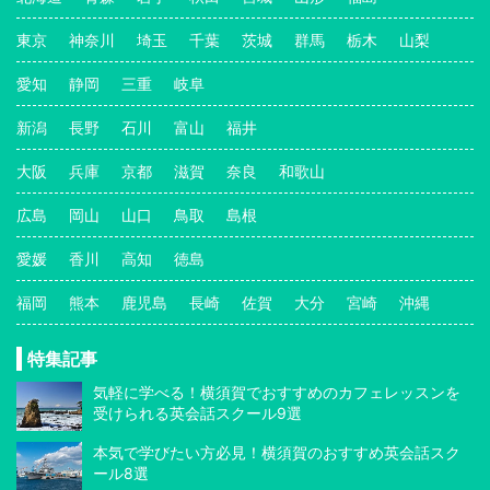
東京
神奈川
埼玉
千葉
茨城
群馬
栃木
山梨
愛知
静岡
三重
岐阜
新潟
長野
石川
富山
福井
大阪
兵庫
京都
滋賀
奈良
和歌山
広島
岡山
山口
鳥取
島根
愛媛
香川
高知
徳島
福岡
熊本
鹿児島
長崎
佐賀
大分
宮崎
沖縄
特集記事
気軽に学べる！横須賀でおすすめのカフェレッスンを
受けられる英会話スクール9選
本気で学びたい方必見！横須賀のおすすめ英会話スク
ール8選