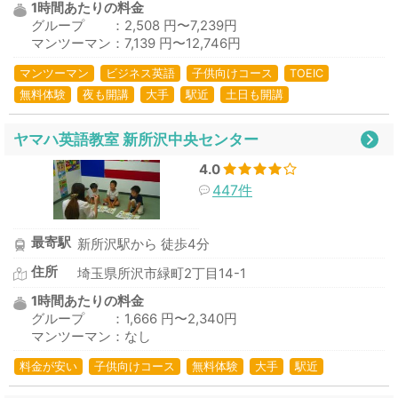
1時間あたりの料金
グループ ：2,508 円〜7,239円
マンツーマン：7,139 円〜12,746円
マンツーマン
ビジネス英語
子供向けコース
TOEIC
無料体験
夜も開講
大手
駅近
土日も開講
ヤマハ英語教室 新所沢中央センター
4.0
447件
最寄駅
新所沢駅から 徒歩4分
住所
埼玉県所沢市緑町2丁目14-1
1時間あたりの料金
グループ ：1,666 円〜2,340円
マンツーマン：なし
料金が安い
子供向けコース
無料体験
大手
駅近