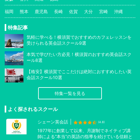
福岡
熊本
鹿児島
長崎
佐賀
大分
宮崎
沖縄
特集記事
気軽に学べる！横須賀でおすすめのカフェレッスンを
受けられる英会話スクール9選
本気で学びたい方必見！横須賀のおすすめ英会話スク
ール8選
【格安】横須賀でここだけは絶対におすすめしたい英
会話スクール10選
特集一覧を見る
よく探されるスクール
シェーン英会話
(4.8)
1977年に創業して以来、月謝制でネイティブ講
師による”本当”の英語の指導を続けている信頼と