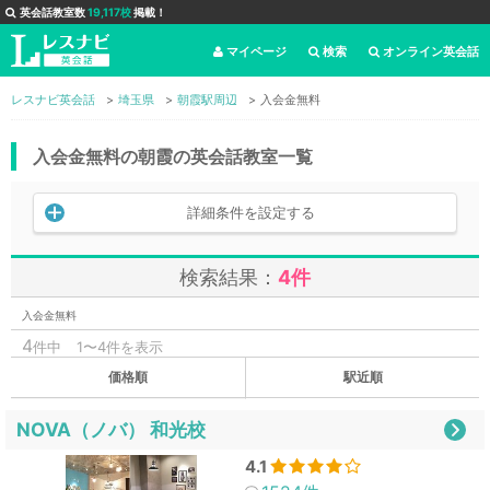
英会話教室数
19,117校
掲載！
マイページ
検索
オンライン英会話
レスナビ英会話
埼玉県
朝霞駅周辺
入会金無料
入会金無料の朝霞の英会話教室一覧
詳細条件を設定する
検索結果：
4件
入会金無料
4
件中
1〜4件を表示
価格順
駅近順
NOVA（ノバ） 和光校
4.1