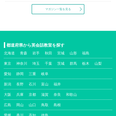
マガジン一覧を見る
都道府県から英会話教室を探す
北海道
青森
岩手
秋田
宮城
山形
福島
東京
神奈川
埼玉
千葉
茨城
群馬
栃木
山梨
愛知
静岡
三重
岐阜
新潟
長野
石川
富山
福井
大阪
兵庫
京都
滋賀
奈良
和歌山
広島
岡山
山口
鳥取
島根
愛媛
香川
高知
徳島