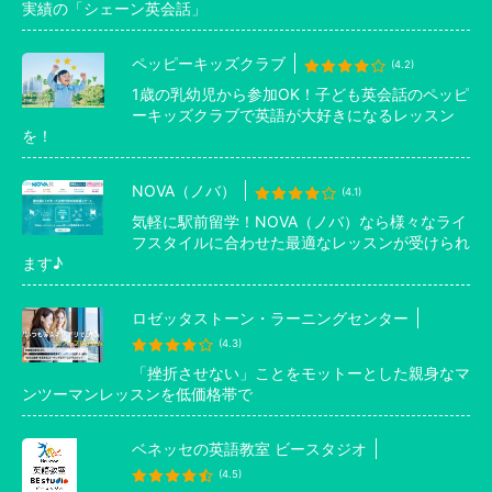
実績の「シェーン英会話」
ペッピーキッズクラブ
(4.2)
1歳の乳幼児から参加OK！子ども英会話のペッピ
ーキッズクラブで英語が大好きになるレッスン
を！
NOVA（ノバ）
(4.1)
気軽に駅前留学！NOVA（ノバ）なら様々なライ
フスタイルに合わせた最適なレッスンが受けられ
ます♪
ロゼッタストーン・ラーニングセンター
(4.3)
「挫折させない」ことをモットーとした親身なマ
ンツーマンレッスンを低価格帯で
ベネッセの英語教室 ビースタジオ
(4.5)