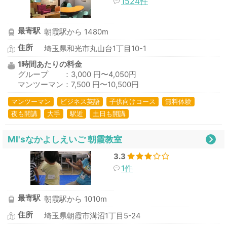
1524件
最寄駅
朝霞駅から 1480m
住所
埼玉県和光市丸山台1丁目10-1
1時間あたりの料金
グループ ：3,000 円〜4,050円
マンツーマン：7,500 円〜10,500円
マンツーマン
ビジネス英語
子供向けコース
無料体験
夜も開講
大手
駅近
土日も開講
MI'sなかよしえいご 朝霞教室
3.3
1件
最寄駅
朝霞駅から 1010m
住所
埼玉県朝霞市溝沼1丁目5-24