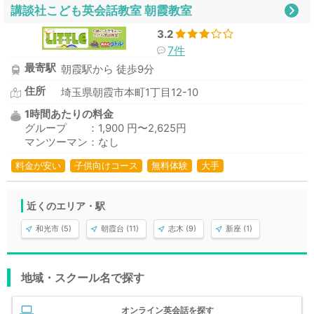
講談社こども英会話教室 朝霞教室
3.2
7件
最寄駅
朝霞駅から 徒歩9分
住所
埼玉県朝霞市本町1丁目12-10
1時間あたりの料金
グループ ：1,900 円〜2,625円
マンツーマン：なし
料金が安い
子供向けコース
無料体験
大手
近くのエリア・駅
和光市 (5)
朝霞台 (11)
志木 (9)
新座 (1)
地域・スクール名で探す
オンライン英会話を探す