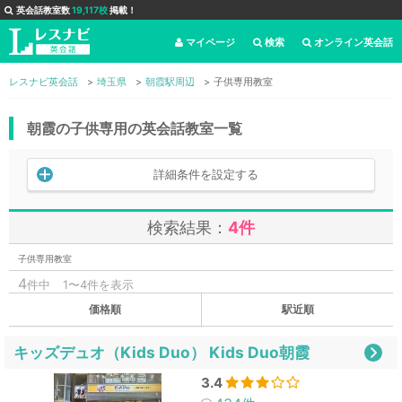
英会話教室数
19,117校
掲載！
マイページ
検索
オンライン英会話
レスナビ英会話
埼玉県
朝霞駅周辺
子供専用教室
朝霞の子供専用の英会話教室一覧
詳細条件を設定する
検索結果：
4件
子供専用教室
4
件中
1〜4件を表示
価格順
駅近順
キッズデュオ（Kids Duo） Kids Duo朝霞
3.4