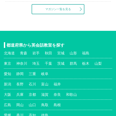
マガジン一覧を見る
都道府県から英会話教室を探す
北海道
青森
岩手
秋田
宮城
山形
福島
東京
神奈川
埼玉
千葉
茨城
群馬
栃木
山梨
愛知
静岡
三重
岐阜
新潟
長野
石川
富山
福井
大阪
兵庫
京都
滋賀
奈良
和歌山
広島
岡山
山口
鳥取
島根
愛媛
香川
高知
徳島