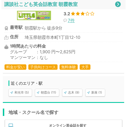
講談社こども英会話教室 朝霞教室
3.2
7件
最寄駅
朝霞駅から 徒歩9分
住所
埼玉県朝霞市本町1丁目12-10
1時間あたりの料金
グループ ：1,900 円〜2,625円
マンツーマン：なし
料金が安い
子供向けコース
無料体験
大手
近くのエリア・駅
和光市 (5)
朝霞台 (11)
志木 (9)
新座 (1)
地域・スクール名で探す
オンライン英会話を探す