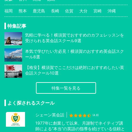
福岡
熊本
鹿児島
長崎
佐賀
大分
宮崎
沖縄
特集記事
気軽に学べる！横須賀でおすすめのカフェレッスンを
受けられる英会話スクール9選
本気で学びたい方必見！横須賀のおすすめ英会話スク
ール8選
【格安】横須賀でここだけは絶対におすすめしたい英
会話スクール10選
特集一覧を見る
よく探されるスクール
シェーン英会話
(4.8)
1977年に創業して以来、月謝制でネイティブ講
師による”本当”の英語の指導を続けている信頼と