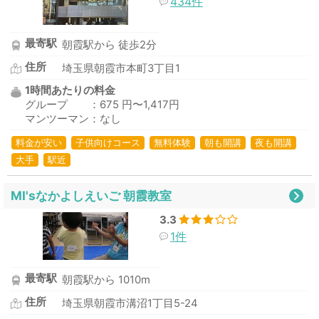
434件
最寄駅
朝霞駅から 徒歩2分
住所
埼玉県朝霞市本町3丁目1
1時間あたりの料金
グループ ：675 円〜1,417円
マンツーマン：なし
料金が安い
子供向けコース
無料体験
朝も開講
夜も開講
大手
駅近
MI'sなかよしえいご 朝霞教室
3.3
1件
最寄駅
朝霞駅から 1010m
住所
埼玉県朝霞市溝沼1丁目5-24