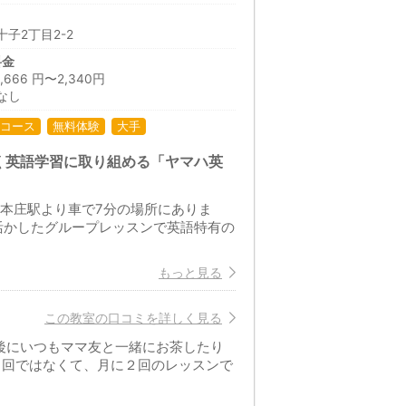
子2丁目2-2
料金
66 円〜2,340円
なし
コース
無料体験
大手
く英語学習に取り組める「ヤマハ英
R本庄駅より車で7分の場所にありま
活かしたグループレッスンで英語特有の
もっと見る
この教室の口コミを詳しく見る
後にいつもママ友と一緒にお茶したり
１回ではなくて、月に２回のレッスンで