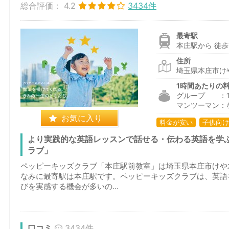
総合評価：
4.2
3434件
最寄駅
本庄駅から 徒歩
住所
埼玉県本庄市けや
1時間あたりの
グループ ：1,9
マンツーマン：
お気に入り
料金が安い
子供向け
より実践的な英語レッスンで話せる・伝わる英語を学
ラブ」
ペッピーキッズクラブ「本庄駅前教室」は埼玉県本庄市けや
なみに最寄駅は本庄駅です。ペッピーキッズクラブは、英語
びを実感する機会が多いの...
口コミ
3434件