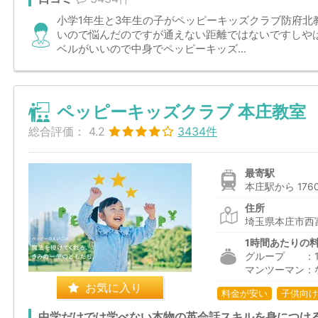
小学1年生と3年生の子がペッピーキッズクラブ防府北
いので悩んだのですが通えない距離ではないですしや
ベルがいいので中身でペッピーキッズ...
ペッピーキッズクラブ 本庄教室
総合評価：
4.2
3434件
最寄駅
本庄駅から 176
住所
埼玉県本庄市西富
1時間あたりの
グループ ：1,9
マンツーマン：
お気に入り
料金が安い
子供向け
中学だけでは学べない本物の英会話スキルを身につけ