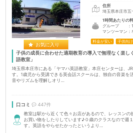
住所
埼玉県本庄市五十
1時間あたりの
グループ ：1,6
マンツーマン：
料金が安い
子供向け
お気に入り
子供の成長に合わせた適期教育の導入で無理なく楽し
語教室」
埼玉県本庄市にある「ヤマハ英語教室」本庄センターは、J
す。1歳児から受講できる英会話スクールは、独自の音楽を
音やリズムを理解しオリ...
口コミ
447件
教室は駅から近くて色々お店があるので、レッスンの
お買い物をしたりしています♪０歳のクラスなので週
す。英語をやらせたかったというより...