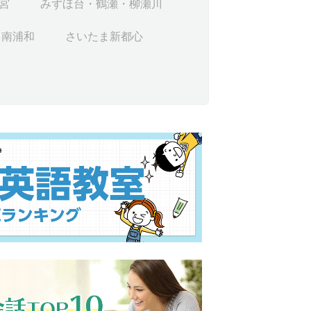
宮
みずほ台・鶴瀬・柳瀬川
南浦和
さいたま新都心