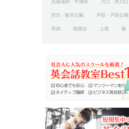
武蔵浦和・中浦和
川口・西川口
所沢・航空公園
戸田・戸田公園
草加
朝霞台
上尾
蕨