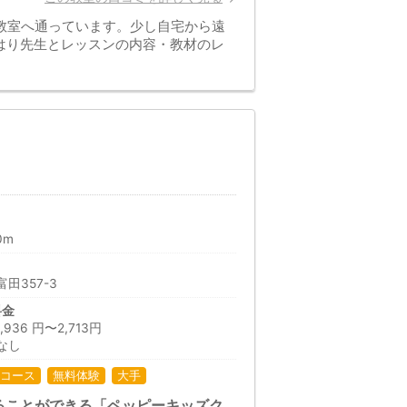
教室へ通っています。少し自宅から遠
はり先生とレッスンの内容・教材のレ
0m
田357-3
料金
36 円〜2,713円
なし
コース
無料体験
大手
ることができる「ペッピーキッズク