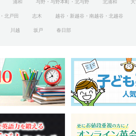
浦和
与野・与野本町・北与野
北浦和
大
・北戸田
志木
越谷・新越谷・南越谷・北越谷
川越
坂戸
春日部