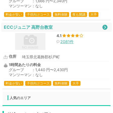
グループ ：1,666 円〜2,340円
マンツーマン：なし
料金が安い
子供向けコース
無料体験
夜も開講
大手
ECCジュニア 高野台教室
4.1
2081件
住所
埼玉県北葛飾郡杉戸町
1時間あたりの料金
グループ ：1,440 円〜2,430円
マンツーマン：なし
料金が安い
子供向けコース
無料体験
大手
人気のエリア