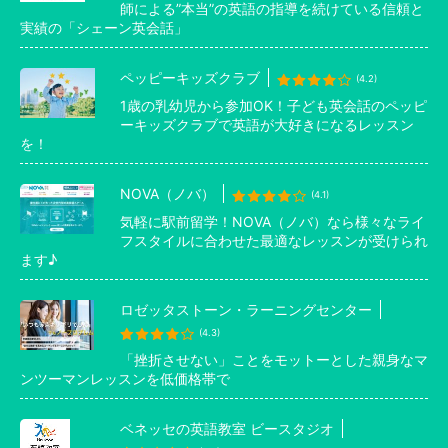
師による”本当”の英語の指導を続けている信頼と
実績の「シェーン英会話」
ペッピーキッズクラブ
(4.2)
1歳の乳幼児から参加OK！子ども英会話のペッピ
ーキッズクラブで英語が大好きになるレッスン
を！
NOVA（ノバ）
(4.1)
気軽に駅前留学！NOVA（ノバ）なら様々なライ
フスタイルに合わせた最適なレッスンが受けられ
ます♪
ロゼッタストーン・ラーニングセンター
(4.3)
「挫折させない」ことをモットーとした親身なマ
ンツーマンレッスンを低価格帯で
ベネッセの英語教室 ビースタジオ