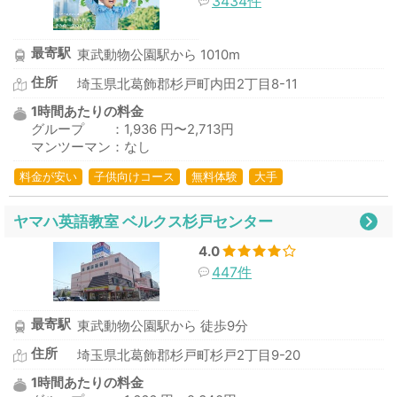
3434件
最寄駅
東武動物公園駅から 1010m
住所
埼玉県北葛飾郡杉戸町内田2丁目8-11
1時間あたりの料金
グループ ：1,936 円〜2,713円
マンツーマン：なし
料金が安い
子供向けコース
無料体験
大手
ヤマハ英語教室 ベルクス杉戸センター
4.0
447件
最寄駅
東武動物公園駅から 徒歩9分
住所
埼玉県北葛飾郡杉戸町杉戸2丁目9-20
1時間あたりの料金