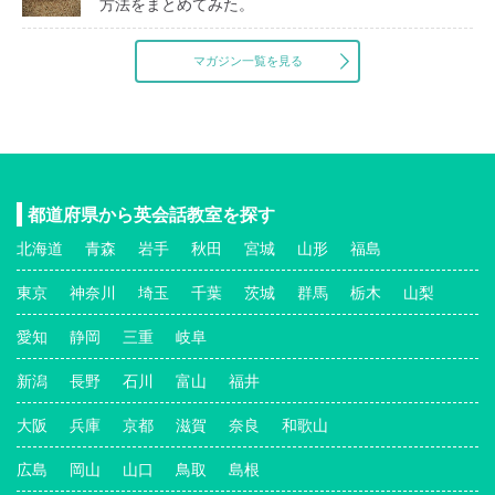
方法をまとめてみた。
マガジン一覧を見る
都道府県から英会話教室を探す
北海道
青森
岩手
秋田
宮城
山形
福島
東京
神奈川
埼玉
千葉
茨城
群馬
栃木
山梨
愛知
静岡
三重
岐阜
新潟
長野
石川
富山
福井
大阪
兵庫
京都
滋賀
奈良
和歌山
広島
岡山
山口
鳥取
島根