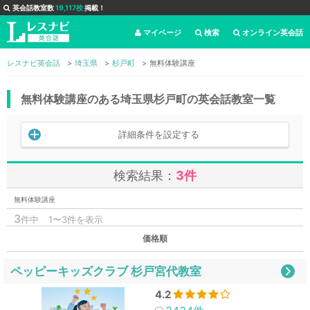
英会話教室数
19,117校
掲載！
マイページ
検索
オンライン英会話
レスナビ英会話
埼玉県
杉戸町
無料体験講座
無料体験講座のある埼玉県杉戸町の英会話教室一覧
詳細条件を設定する
検索結果：
3件
無料体験講座
3
件中
1〜3件を表示
価格順
ペッピーキッズクラブ 杉戸宮代教室
4.2