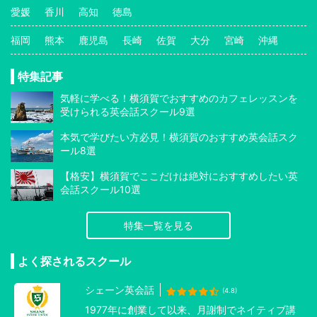
愛媛
香川
高知
徳島
福岡
熊本
鹿児島
長崎
佐賀
大分
宮崎
沖縄
特集記事
気軽に学べる！横須賀でおすすめのカフェレッスンを
受けられる英会話スクール9選
本気で学びたい方必見！横須賀のおすすめ英会話スク
ール8選
【格安】横須賀でここだけは絶対におすすめしたい英
会話スクール10選
特集一覧を見る
よく探されるスクール
シェーン英会話
(4.8)
1977年に創業して以来、月謝制でネイティブ講