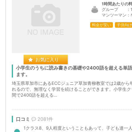
1時間あたりの
グループ ：1,4
マンツーマン：
料金が安い
子供向け
お気に入り
小学生のうちに読み書きの基礎や2400語を超える単
ます。
埼玉県草加市にあるECCジュニア草加青柳教室では2歳から
れるので、無理なく学習を続けることができます。小学生ク
間で2400語を超える...
口コミ
2081件
1クラス8、9人程度ということもあって、子ども達一