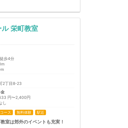
ル 栄町教室
徒歩4分
0m
0m
2丁目8-23
料金
3 円〜2,400円
なし
コース
無料体験
駅近
町教室は郊外のイベントも充実！