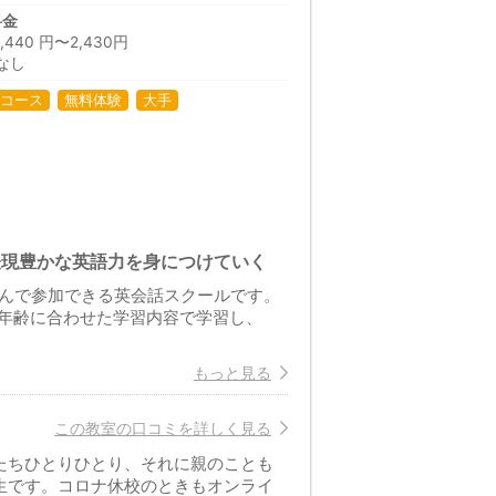
料金
40 円〜2,430円
なし
コース
無料体験
大手
表現豊かな英語力を身につけていく
しんで参加できる英会話スクールです。
年齢に合わせた学習内容で学習し、
もっと見る
この教室の口コミを詳しく見る
たちひとりひとり、それに親のことも
生です。コロナ休校のときもオンライ