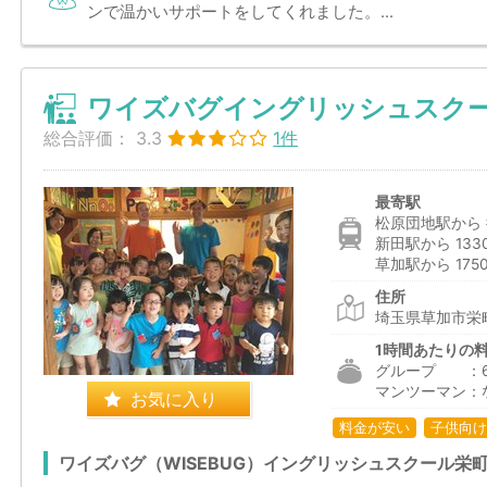
ンで温かいサポートをしてくれました。...
ワイズバグイングリッシュスクー
総合評価：
3.3
1件
最寄駅
松原団地駅から 
新田駅から 133
草加駅から 175
住所
埼玉県草加市栄町
1時間あたりの
グループ ：63
マンツーマン：
お気に入り
料金が安い
子供向け
ワイズバグ（WISEBUG）イングリッシュスクール栄