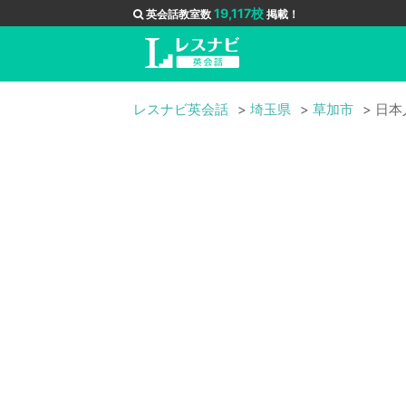
19,117校
英会話教室数
掲載！
レスナビ英会話
埼玉県
草加市
日本