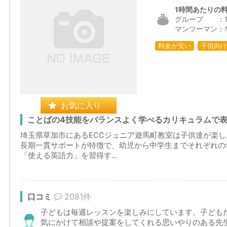
1時間あたりの
グループ ：1,4
マンツーマン：
料金が安い
子供向け
お気に入り
ことばの4技能をバランスよく学べるカリキュラムで
埼玉県草加市にあるECCジュニア遊馬町教室は子供達が楽
長期一貫サポートが特徴で、幼児から中学生までそれぞれの
「使える英語力」を習得す...
口コミ
2081件
子どもは毎週レッスンを楽しみにしています。子ども
気にかけて相談や提案をしてくれる思いやりのある先