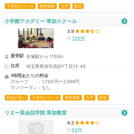
子供向けコース
無料体験
大手
駅近
小学館アカデミー 草加スクール
3.9
356件
最寄駅
谷塚駅から 1150m
住所
埼玉県草加市高砂1丁目12-46
1時間あたりの料金
グループ ：1,750 円〜2,666円
マンツーマン：なし
料金が安い
子供向けコース
無料体験
大手
駅近
リヌー英会話学院 草加教室
4.2
69件