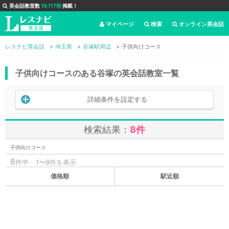
英会話教室数
19,117校
掲載！
マイページ
検索
オンライン英会話
レスナビ英会話
埼玉県
谷塚駅周辺
子供向けコース
子供向けコースのある谷塚の英会話教室一覧
詳細条件を設定する
検索結果：
8件
子供向けコース
8
件中
1〜8件を表示
価格順
駅近順