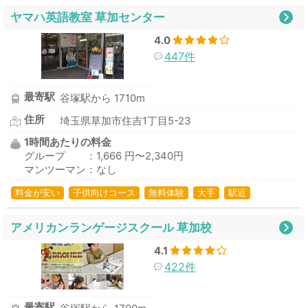
ヤマハ英語教室 草加センター
4.0
447件
最寄駅
谷塚駅から 1710m
住所
埼玉県草加市住吉1丁目5-23
1時間あたりの料金
グループ ：1,666 円〜2,340円
マンツーマン：なし
料金が安い
子供向けコース
無料体験
大手
駅近
アメリカンランゲージスクール 草加校
4.1
422件
最寄駅