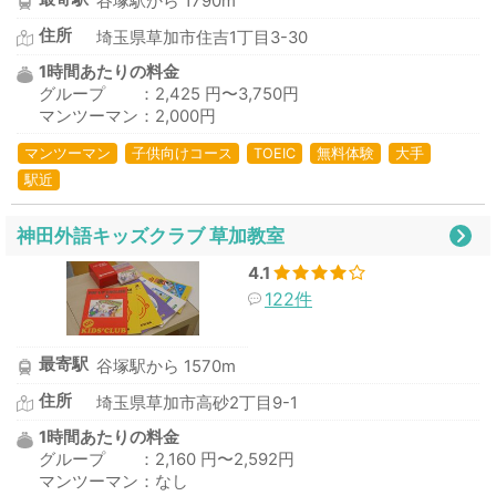
谷塚駅から 1790m
住所
埼玉県草加市住吉1丁目3-30
1時間あたりの料金
グループ ：2,425 円〜3,750円
マンツーマン：2,000円
マンツーマン
子供向けコース
TOEIC
無料体験
大手
駅近
神田外語キッズクラブ 草加教室
4.1
122件
最寄駅
谷塚駅から 1570m
住所
埼玉県草加市高砂2丁目9-1
1時間あたりの料金
グループ ：2,160 円〜2,592円
マンツーマン：なし