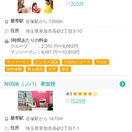
305件
最寄駅
谷塚駅から 1350m
住所
埼玉県草加市高砂2丁目3-10
1時間あたりの料金
グループ ：2,310 円〜6,682円
マンツーマン：6,187 円〜10,910円
マンツーマン
ビジネス英語
子供向けコース
TOEIC
無料体験
夜も開講
大手
駅近
NOVA（ノバ） 草加校
4.1
1524件
最寄駅
谷塚駅から 1470m
住所
埼玉県草加市高砂2丁目7-1