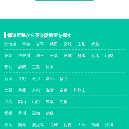
都道府県から英会話教室を探す
北海道
青森
岩手
秋田
宮城
山形
福島
東京
神奈川
埼玉
千葉
茨城
群馬
栃木
山梨
愛知
静岡
三重
岐阜
新潟
長野
石川
富山
福井
大阪
兵庫
京都
滋賀
奈良
和歌山
広島
岡山
山口
鳥取
島根
愛媛
香川
高知
徳島
福岡
熊本
鹿児島
長崎
佐賀
大分
宮崎
沖縄