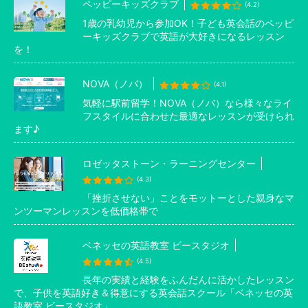
ペッピーキッズクラブ
(4.2)
1歳の乳幼児から参加OK！子ども英会話のペッピ
ーキッズクラブで英語が大好きになるレッスン
を！
NOVA（ノバ）
(4.1)
気軽に駅前留学！NOVA（ノバ）なら様々なライ
フスタイルに合わせた最適なレッスンが受けられ
ます♪
ロゼッタストーン・ラーニングセンター
(4.3)
「挫折させない」ことをモットーとした親身なマ
ンツーマンレッスンを低価格帯で
ベネッセの英語教室 ビースタジオ
(4.5)
長年の実績と経験をふんだんに活かしたレッスン
で、子供を英語好き＆得意にする英会話スクール「ベネッセの英
語教室 ビースタジオ」