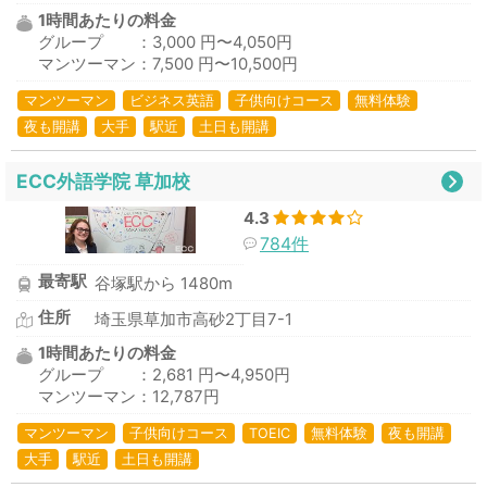
1時間あたりの料金
グループ ：3,000 円〜4,050円
マンツーマン：7,500 円〜10,500円
マンツーマン
ビジネス英語
子供向けコース
無料体験
夜も開講
大手
駅近
土日も開講
ECC外語学院 草加校
4.3
784件
最寄駅
谷塚駅から 1480m
住所
埼玉県草加市高砂2丁目7-1
1時間あたりの料金
グループ ：2,681 円〜4,950円
マンツーマン：12,787円
マンツーマン
子供向けコース
TOEIC
無料体験
夜も開講
大手
駅近
土日も開講