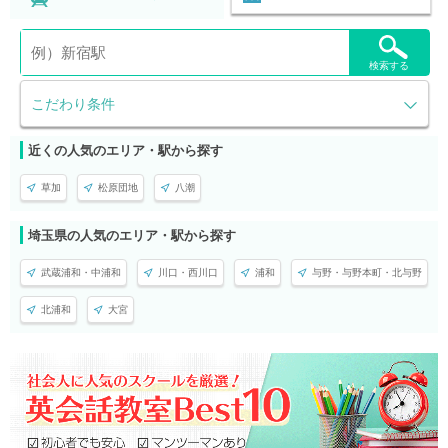
検索する
こだわり条件
近くの人気のエリア・駅から探す
草加
松原団地
八潮
埼玉県の人気のエリア・駅から探す
武蔵浦和・中浦和
川口・西川口
浦和
与野・与野本町・北与野
北浦和
大宮