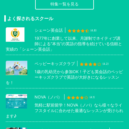
特集一覧を見る
よく探されるスクール
シェーン英会話
(4.8)
1977年に創業して以来、月謝制でネイティブ講
師による”本当”の英語の指導を続けている信頼と
実績の「シェーン英会話」
ペッピーキッズクラブ
(4.2)
1歳の乳幼児から参加OK！子ども英会話のペッピ
ーキッズクラブで英語が大好きになるレッスン
を！
NOVA（ノバ）
(4.1)
気軽に駅前留学！NOVA（ノバ）なら様々なライ
フスタイルに合わせた最適なレッスンが受けられ
ます♪