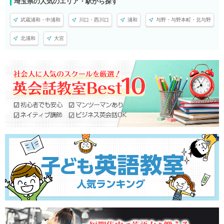
埼玉県の人気のエリア・駅から探す
武蔵浦和・中浦和
川口・西川口
浦和
与野・与野本町・北与野
北浦和
大宮