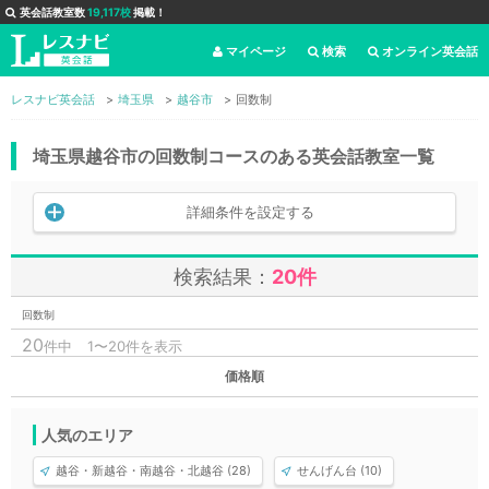
英会話教室数
19,117校
掲載！
マイページ
検索
オンライン英会話
レスナビ英会話
埼玉県
越谷市
回数制
埼玉県越谷市の回数制コースのある英会話教室一覧
詳細条件を設定する
検索結果：
20件
回数制
20
件中
1〜20件を表示
価格順
人気のエリア
越谷・新越谷・南越谷・北越谷 (28)
せんげん台 (10)