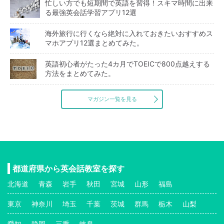
忙しい方でも短期間で英語を習得！スキマ時間に出来
る最強英会話学習アプリ12選
海外旅行に行くなら絶対に入れておきたいおすすめス
マホアプリ12選まとめてみた。
英語初心者がたった4カ月でTOEICで800点越えする
方法をまとめてみた。
マガジン一覧を見る
都道府県から英会話教室を探す
北海道
青森
岩手
秋田
宮城
山形
福島
東京
神奈川
埼玉
千葉
茨城
群馬
栃木
山梨
愛知
静岡
三重
岐阜