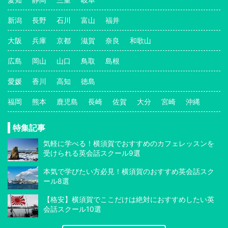
新潟
長野
石川
富山
福井
大阪
兵庫
京都
滋賀
奈良
和歌山
広島
岡山
山口
鳥取
島根
愛媛
香川
高知
徳島
福岡
熊本
鹿児島
長崎
佐賀
大分
宮崎
沖縄
特集記事
気軽に学べる！横須賀でおすすめのカフェレッスンを
受けられる英会話スクール9選
本気で学びたい方必見！横須賀のおすすめ英会話スク
ール8選
【格安】横須賀でここだけは絶対におすすめしたい英
会話スクール10選