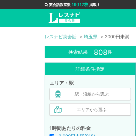
19,117校
英会話教室数
掲載！
レスナビ英会話
埼玉県
2000円未満
808
検索結果
件
詳細条件指定
エリア・駅
駅・沿線から選ぶ
エリアから選ぶ
1時間あたりの料金