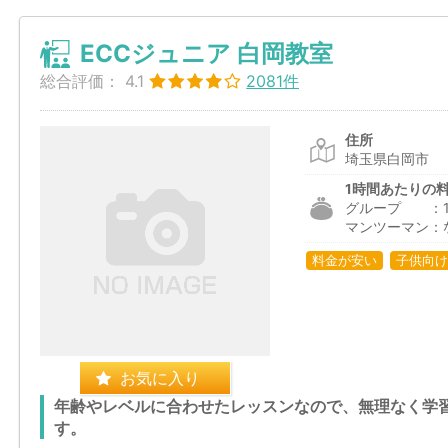
ECCジュニア 白岡教室
総合評価：
4.1
2081件
住所
埼玉県白岡市
1時間あたりの
グループ ：1,2
マンツーマン：
料金が安い
子供向け
お気に入り
年齢やレベルに合わせたレッスンなので、無理なく学
す。