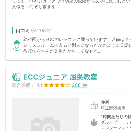
します。ECCジュニアでは幼児の段階から文字に親しむと
真似る・なぞり書きを...
口コミ
2081件
幼稚園からECCのレッスンに通っています。以前は全
レッスンルームに入ると別人になったかのように英語
教授法を学んだ先生だからこそなせる...
ECCジュニア 屈巣教室
総合評価：
4.1
2081件
住所
埼玉県鴻巣市
1時間あたりの
グループ ：1,2
マンツーマン：