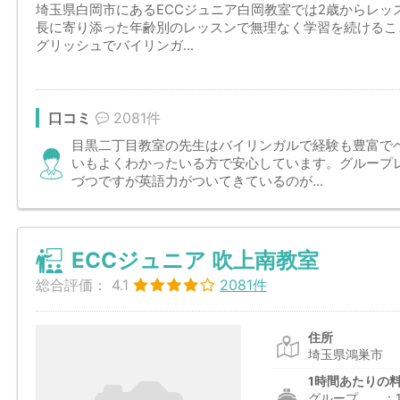
埼玉県白岡市にあるECCジュニア白岡教室では2歳からレッ
長に寄り添った年齢別のレッスンで無理なく学習を続けるこ
グリッシュでバイリンガ...
口コミ
2081件
目黒二丁目教室の先生はバイリンガルで経験も豊富で
いもよくわかったいる方で安心しています。グループ
づつですが英語力がついてきているのが...
ECCジュニア 吹上南教室
総合評価：
4.1
2081件
住所
埼玉県鴻巣市
1時間あたりの
グループ ：1,2