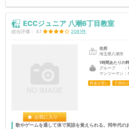
ECCジュニア 八潮6丁目教室
総合評価：
4.1
2081件
住所
埼玉県八潮市
1時間あたりの
グループ ：1,2
マンツーマン：
料金が安い
子供向け
お気に入り
歌やゲームを通して体で英語を覚えられる。同年代の