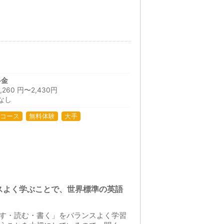
料金
60 円〜2,430円
なし
コース
無料体験
大手
スよく学ぶことで、世界標準の英語
話す・読む・書く」をバランスよく学習