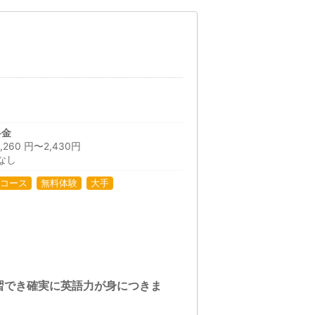
料金
60 円〜2,430円
なし
コース
無料体験
大手
習でき確実に英語力が身につきま