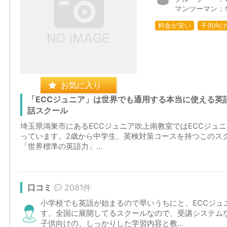
マンツーマン：
料金が安い
子供向け
お気に入り
「ECCジュニア」は世界でも通用する本当に使える英
話スクール
埼玉県鴻巣市にあるECCジュニア吹上南教室ではECCジュ
っています。2歳から中学生、英検対策コースを持つこのスク
「世界標準の英語力」...
口コミ
2081件
小学校でも英語が始まるので早いうちにと、ECCジュ
す。全国に展開してるスクールなので、受講システム
子供向けの、しっかりした学習内容と教...