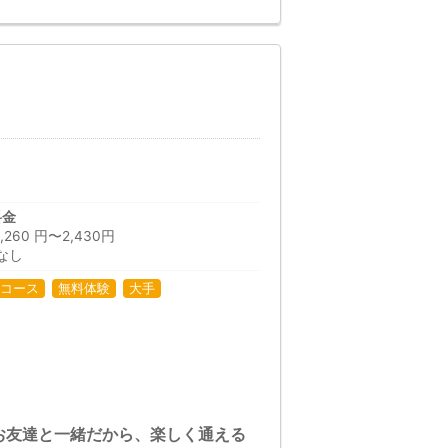
料金
60 円〜2,430円
なし
コース
無料体験
大手
お友達と一緒だから、楽しく通える