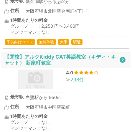
最寄駅
新金岡駅から 徒歩2分
住所
大阪府堺市北区新金岡町4丁1-11
1時間あたりの料金
グループ ：2,250 円〜3,400円
マンツーマン：なし
子供向けコース
無料体験
大手
駅近
【閉校】アルクKiddy CAT英語教室（キディ・キ
ャット） 新家町教室
4.0
298件
最寄駅
白鷺駅から 950m
住所
大阪府堺市中区新家町
1時間あたりの料金
グループ ：なし
マンツーマン：なし