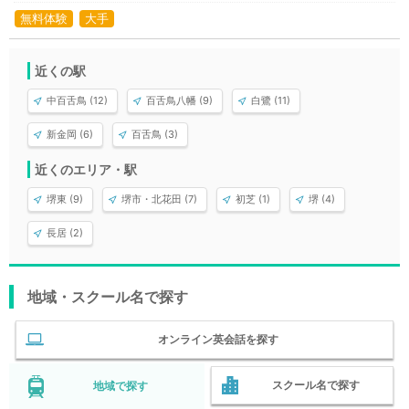
無料体験
大手
近くの駅
中百舌鳥 (12)
百舌鳥八幡 (9)
白鷺 (11)
新金岡 (6)
百舌鳥 (3)
近くのエリア・駅
堺東 (9)
堺市・北花田 (7)
初芝 (1)
堺 (4)
長居 (2)
地域・スクール名で探す
オンライン英会話を探す
スクール名で探す
地域で探す