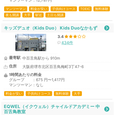
マンツーマン：12,787円
マンツーマン
料金が安い
子供向けコース
TOEIC
無料体験
夜も開講
大手
駅近
土日も開講
キッズデュオ（Kids Duo） Kids Duoなかもず
3.4
434件
最寄駅
中百舌鳥駅から 910m
住所
大阪府堺市北区百舌鳥梅町3丁47-6
1時間あたりの料金
グループ ：675 円〜1,417円
マンツーマン：なし
料金が安い
子供向けコース
無料体験
大手
EQWEL（イクウェル）チャイルドアカデミー 中
百舌鳥教室