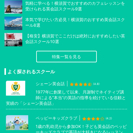
気軽に学べる！横須賀でおすすめのカフェレッスンを
受けられる英会話スクール9選
本気で学びたい方必見！横須賀のおすすめ英会話スク
ール8選
【格安】横須賀でここだけは絶対におすすめしたい英
会話スクール10選
特集一覧を見る
よく探されるスクール
シェーン英会話
(4.8)
1977年に創業して以来、月謝制でネイティブ講
師による”本当”の英語の指導を続けている信頼と
実績の「シェーン英会話」
ペッピーキッズクラブ
(4.2)
1歳の乳幼児から参加OK！子ども英会話のペッピ
ーキッズクラブで英語が大好きになるレッスン