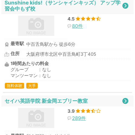
Sunshine kids!（サンシャインキッズ） アップ学
習会中もず校
4.5
80件
最寄駅
中百舌鳥駅から 徒歩6分
住所
大阪府堺市北区中百舌鳥町3丁405
1時間あたりの料金
グループ ：なし
マンツーマン：なし
無料体験
大手
セイハ英語学院 新金岡エブリー教室
3.9
289件