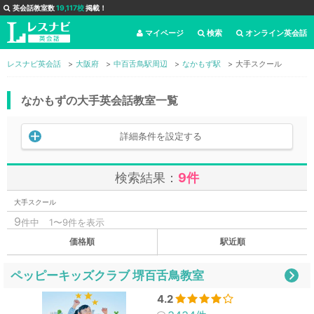
英会話教室数
19,117校
掲載！
マイページ
検索
オンライン英会話
レスナビ英会話
大阪府
中百舌鳥駅周辺
なかもず駅
大手スクール
なかもずの大手英会話教室一覧
詳細条件を設定する
検索結果：
9件
大手スクール
9
件中
1〜9件を表示
価格順
駅近順
ペッピーキッズクラブ 堺百舌鳥教室
4.2