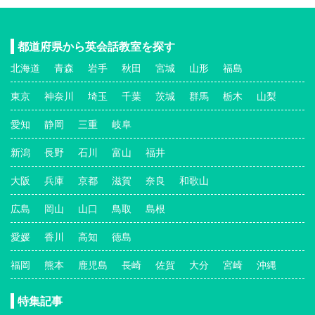
都道府県から英会話教室を探す
北海道
青森
岩手
秋田
宮城
山形
福島
東京
神奈川
埼玉
千葉
茨城
群馬
栃木
山梨
愛知
静岡
三重
岐阜
新潟
長野
石川
富山
福井
大阪
兵庫
京都
滋賀
奈良
和歌山
広島
岡山
山口
鳥取
島根
愛媛
香川
高知
徳島
福岡
熊本
鹿児島
長崎
佐賀
大分
宮崎
沖縄
特集記事