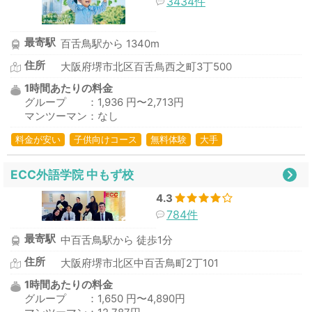
3434件
最寄駅
百舌鳥駅から 1340m
住所
大阪府堺市北区百舌鳥西之町3丁500
1時間あたりの料金
グループ ：1,936 円〜2,713円
マンツーマン：なし
料金が安い
子供向けコース
無料体験
大手
ECC外語学院 中もず校
4.3
784件
最寄駅
中百舌鳥駅から 徒歩1分
住所
大阪府堺市北区中百舌鳥町2丁101
1時間あたりの料金
グループ ：1,650 円〜4,890円