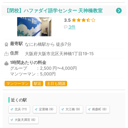
【閉校】ハファダイ語学センター 天神橋教室
3.5
3件
最寄駅
なにわ橋駅から 徒歩7分
住所
大阪府大阪市北区天神橋1丁目19-15
1時間あたりの料金
グループ ：2,500 円〜4,000円
マンツーマン：5,000円
マンツーマン
駅近
土日も開講
近くの駅
北浜 (11)
淀屋橋 (9)
大江橋 (9)
南森町 (6)
大阪天満宮 (6)