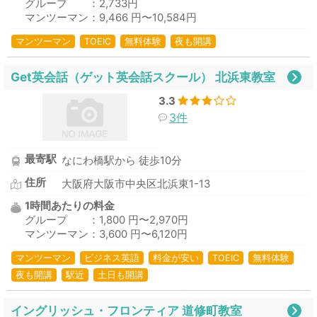
グループ ：2,733円
マンツーマン：9,466 円〜10,584円
マンツーマン
TOEIC
無料体験
夜も開講
Get英会話（ゲット英会話スクール） 北浜東教室
3.3
3件
最寄駅
なにわ橋駅から 徒歩10分
住所
大阪府大阪市中央区北浜東1-13
1時間あたりの料金
グループ ：1,800 円〜2,970円
マンツーマン：3,600 円〜6,120円
マンツーマン
ビジネス英語
料金が安い
TOEIC
無料体験
夜も開講
駅近
土日も開講
イングリッシュ・フロンティア 道修町教室