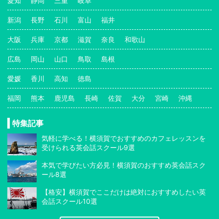
愛知
静岡
三重
岐阜
新潟
長野
石川
富山
福井
大阪
兵庫
京都
滋賀
奈良
和歌山
広島
岡山
山口
鳥取
島根
愛媛
香川
高知
徳島
福岡
熊本
鹿児島
長崎
佐賀
大分
宮崎
沖縄
特集記事
気軽に学べる！横須賀でおすすめのカフェレッスンを
受けられる英会話スクール9選
本気で学びたい方必見！横須賀のおすすめ英会話スク
ール8選
【格安】横須賀でここだけは絶対におすすめしたい英
会話スクール10選