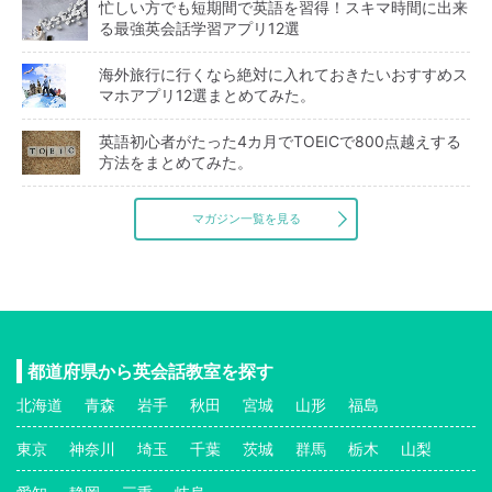
忙しい方でも短期間で英語を習得！スキマ時間に出来
る最強英会話学習アプリ12選
海外旅行に行くなら絶対に入れておきたいおすすめス
マホアプリ12選まとめてみた。
英語初心者がたった4カ月でTOEICで800点越えする
方法をまとめてみた。
マガジン一覧を見る
都道府県から英会話教室を探す
北海道
青森
岩手
秋田
宮城
山形
福島
東京
神奈川
埼玉
千葉
茨城
群馬
栃木
山梨