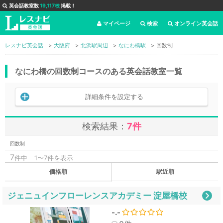
英会話教室数
19,117校
掲載！
マイページ
検索
オンライン英会話
レスナビ英会話
大阪府
北浜駅周辺
なにわ橋駅
回数制
なにわ橋の回数制コースのある英会話教室一覧
詳細条件を設定する
検索結果：
7件
回数制
7
件中
1〜7件を表示
価格順
駅近順
ジェニュインフローレンスアカデミー 淀屋橋校
-.-