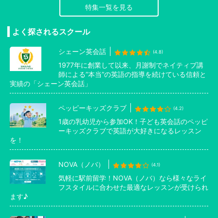
特集一覧を見る
よく探されるスクール
シェーン英会話
(4.8)
1977年に創業して以来、月謝制でネイティブ講
師による”本当”の英語の指導を続けている信頼と
実績の「シェーン英会話」
ペッピーキッズクラブ
(4.2)
1歳の乳幼児から参加OK！子ども英会話のペッピ
ーキッズクラブで英語が大好きになるレッスン
を！
NOVA（ノバ）
(4.1)
気軽に駅前留学！NOVA（ノバ）なら様々なライ
フスタイルに合わせた最適なレッスンが受けられ
ます♪